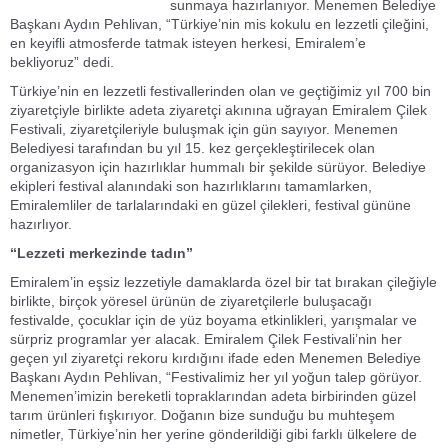
sunmaya hazırlanıyor. Menemen Belediye
Başkanı Aydın Pehlivan, “Türkiye’nin mis kokulu en lezzetli çileğini,
en keyifli atmosferde tatmak isteyen herkesi, Emiralem’e
bekliyoruz” dedi.
Türkiye’nin en lezzetli festivallerinden olan ve geçtiğimiz yıl 700 bin
ziyaretçiyle birlikte adeta ziyaretçi akınına uğrayan Emiralem Çilek
Festivali, ziyaretçileriyle buluşmak için gün sayıyor. Menemen
Belediyesi tarafından bu yıl 15. kez gerçekleştirilecek olan
organizasyon için hazırlıklar hummalı bir şekilde sürüyor. Belediye
ekipleri festival alanındaki son hazırlıklarını tamamlarken,
Emiralemliler de tarlalarındaki en güzel çilekleri, festival gününe
hazırlıyor.
“Lezzeti merkezinde tadın”
Emiralem’in eşsiz lezzetiyle damaklarda özel bir tat bırakan çileğiyle
birlikte, birçok yöresel ürünün de ziyaretçilerle buluşacağı
festivalde, çocuklar için de yüz boyama etkinlikleri, yarışmalar ve
sürpriz programlar yer alacak. Emiralem Çilek Festivali’nin her
geçen yıl ziyaretçi rekoru kırdığını ifade eden Menemen Belediye
Başkanı Aydın Pehlivan, “Festivalimiz her yıl yoğun talep görüyor.
Menemen’imizin bereketli topraklarından adeta birbirinden güzel
tarım ürünleri fışkırıyor. Doğanın bize sunduğu bu muhteşem
nimetler, Türkiye’nin her yerine gönderildiği gibi farklı ülkelere de