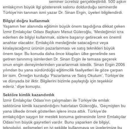
seminer ücretsiz gerçekleştirildi. 500 aşkın
emlakçının büyük ilgi göstererek salonu doldurduğu seminerde
Türkiye’nin tanınan ismi yazar Dr. Sinan Ergin, üyeleri bilgilendirdi.
Bilgiyi doğru kullanmak
Yaşamın her alanında eğitimin büyük önem taşıdığına dikkat çeken
İzmir Emlakçılar Odası Başkanı Mesut Güleroğlu, ‘Mesleğimizi icra
ederken de bilgiyi kullanmak, sizlere başarıyı getirecek en önemli
anahtar olacaktır. Emlakçılık mesleğinde satacağınız veya
kiralayacağınız ürünün pazarlanması ve satış teknikleri büyük
önem taşır. Bu konuda daha önce kitapları ülke genelinde ses
getiren tanınmış isimlerden Dr. Sinan Ergin ile temasa geçerek
onun engin deneyimlerinden yararlanmak istedik. Sinan Ergin 2006
yılından bu yana sürdürdüğü eğitimcilik faaliyetleri ile göze çarpan
bir isim. Örneğin kurduğu ‘Pazarlama ve Satış Okulum’, Türkiye’de
ve dünyada bir ilktir. Bilgilerini bizimle paylaştığı için teşekkür
ederiz.’ diye konuştu.
Sektöre kimlik kazandırdık
İzmir Emlakçılar Odası’nın çalışmaları ile Türkiye’de emlak
sektörüne kimlik kazandırdığını hatırlatan Güleroğlu, ‘Geçmişten bu
yana ülkede örnek gösterilen işlere imza attık. Türkiye’de
emlakçılığın saygın bir meslek konuma gelmesinde İzmir Emlakçılar
Odası’nın büyük gayretleri vardır. Bunu yaparken de bilgiyi,
teknolojiyi, gelişmeleri en iyi şekilde kullanmaya ve üyelerimize bu