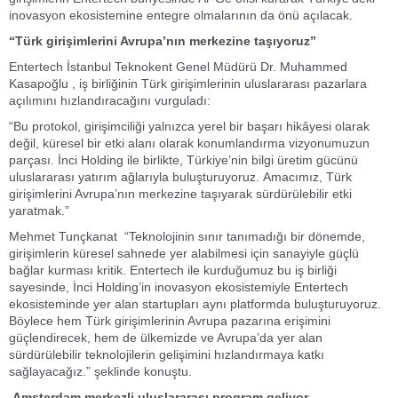
inovasyon ekosistemine entegre olmalarının da önü açılacak.
“Türk girişimlerini Avrupa’nın merkezine taşıyoruz”
Entertech İstanbul Teknokent Genel Müdürü Dr. Muhammed
Kasapoğlu , iş birliğinin Türk girişimlerinin uluslararası pazarlara
açılımını hızlandıracağını vurguladı:
“Bu protokol, girişimciliği yalnızca yerel bir başarı hikâyesi olarak
değil, küresel bir etki alanı olarak konumlandırma vizyonumuzun
parçası. İnci Holding ile birlikte, Türkiye’nin bilgi üretim gücünü
uluslararası yatırım ağlarıyla buluşturuyoruz. Amacımız, Türk
girişimlerini Avrupa’nın merkezine taşıyarak sürdürülebilir etki
yaratmak.”
Mehmet Tunçkanat “Teknolojinin sınır tanımadığı bir dönemde,
girişimlerin küresel sahnede yer alabilmesi için sanayiyle güçlü
bağlar kurması kritik. Entertech ile kurduğumuz bu iş birliği
sayesinde, İnci Holding’in inovasyon ekosistemiyle Entertech
ekosisteminde yer alan startupları aynı platformda buluşturuyoruz.
Böylece hem Türk girişimlerinin Avrupa pazarına erişimini
güçlendirecek, hem de ülkemizde ve Avrupa’da yer alan
sürdürülebilir teknolojilerin gelişimini hızlandırmaya katkı
sağlayacağız.” şeklinde konuştu.
Amsterdam merkezli uluslararası program geliyor