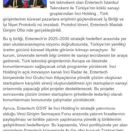
tek teknokent olan Entertech İstanbul
Teknokent ile Türkiye’nin köklü sanayi
gruplarından İnci Holding , Türk
girişimlerinin küresel pazarlara erişimini güçlendirecek İş Birliği ve
İyi Niyet Protokolü nü imzaladı. Protokol töreni, Entertech Maslak
Girişim Ofisi nde gerçekleştirildi.
Bu iş birliği, Entertech’in 2025–2030 stratejik hedefleri arasında yer
alan uluslararasılaşma vizyonu doğrultusunda, Türkiye’nin yenilikçi
üretim gücünü küresel ölçekte görünür kılmayı amaçlıyor. İki
kurum, üniversite temelli bilgi üretimi ile sanayi tecrübesini bir araya
getirerek, Türk teknoloji girişimlerinin Avrupa ve ötesinde
konumlanmasını sağlayacak ortak programlar yürütecek. İnci
Holding’in açık inovasyon kanalı İnci Radar ile, Entertech
bünyesinde İnci Grubu’nun ihtiyaçlarına yönelik çözüm oluşturan
startupların karşılıklı sinerji oluşturulabilmesi için startupların sanayi
ortamında yapacağı pilot projeler desteklenecek. Bu projeler
sonrasında çözüm üreten startupların şirketlerde tedarikçi olarak
konumlanması konusunda çalışmalar yürütülecek.
Ayrıca, Entertech GSYF ile İnci Holding’in stratejik yatırımcısı
olduğu Vinci Girişim Sermayesi Fonu arasında yatırım fırsatlarının
paylaşılması ve birlikte yatırım yapılmasına yönelik iş birliklerinin
geliştirilmesi hedefleniyor. Bu kapsamda, Vinci portföyünde yer alan
girişimlerin Entertech bünyesinde Ar-Ge ofisi kurarak Türkiye’deki