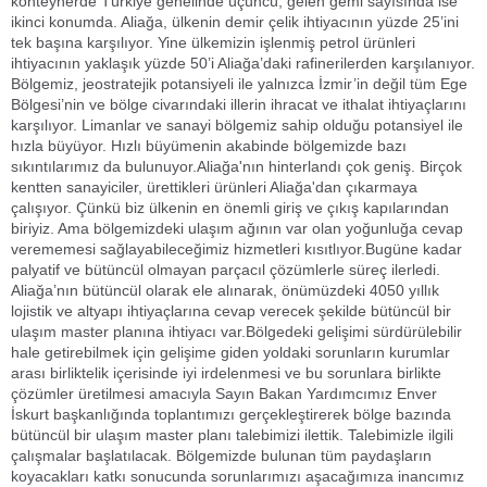
konteynerde Türkiye genelinde üçüncü, gelen gemi sayısında ise
ikinci konumda. Aliağa, ülkenin demir çelik ihtiyacının yüzde 25’ini
tek başına karşılıyor. Yine ülkemizin işlenmiş petrol ürünleri
ihtiyacının yaklaşık yüzde 50’i Aliağa’daki rafinerilerden karşılanıyor.
Bölgemiz, jeostratejik potansiyeli ile yalnızca İzmir’in değil tüm Ege
Bölgesi’nin ve bölge civarındaki illerin ihracat ve ithalat ihtiyaçlarını
karşılıyor. Limanlar ve sanayi bölgemiz sahip olduğu potansiyel ile
hızla büyüyor. Hızlı büyümenin akabinde bölgemizde bazı
sıkıntılarımız da bulunuyor.Aliağa'nın hinterlandı çok geniş. Birçok
kentten sanayiciler, ürettikleri ürünleri Aliağa'dan çıkarmaya
çalışıyor. Çünkü biz ülkenin en önemli giriş ve çıkış kapılarından
biriyiz. Ama bölgemizdeki ulaşım ağının var olan yoğunluğa cevap
verememesi sağlayabileceğimiz hizmetleri kısıtlıyor.Bugüne kadar
palyatif ve bütüncül olmayan parçacıl çözümlerle süreç ilerledi.
Aliağa’nın bütüncül olarak ele alınarak, önümüzdeki 4050 yıllık
lojistik ve altyapı ihtiyaçlarına cevap verecek şekilde bütüncül bir
ulaşım master planına ihtiyacı var.Bölgedeki gelişimi sürdürülebilir
hale getirebilmek için gelişime giden yoldaki sorunların kurumlar
arası birliktelik içerisinde iyi irdelenmesi ve bu sorunlara birlikte
çözümler üretilmesi amacıyla Sayın Bakan Yardımcımız Enver
İskurt başkanlığında toplantımızı gerçekleştirerek bölge bazında
bütüncül bir ulaşım master planı talebimizi ilettik. Talebimizle ilgili
çalışmalar başlatılacak. Bölgemizde bulunan tüm paydaşların
koyacakları katkı sonucunda sorunlarımızı aşacağımıza inancımız