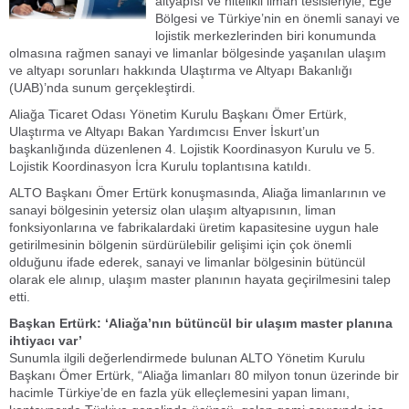
altyapısı ve nitelikli liman tesisleriyle, Ege
Bölgesi ve Türkiye’nin en önemli sanayi ve
lojistik merkezlerinden biri konumunda
olmasına rağmen sanayi ve limanlar bölgesinde yaşanılan ulaşım
ve altyapı sorunları hakkında Ulaştırma ve Altyapı Bakanlığı
(UAB)’nda sunum gerçekleştirdi.
Aliağa Ticaret Odası Yönetim Kurulu Başkanı Ömer Ertürk,
Ulaştırma ve Altyapı Bakan Yardımcısı Enver İskurt’un
başkanlığında düzenlenen 4. Lojistik Koordinasyon Kurulu ve 5.
Lojistik Koordinasyon İcra Kurulu toplantısına katıldı.
ALTO Başkanı Ömer Ertürk konuşmasında, Aliağa limanlarının ve
sanayi bölgesinin yetersiz olan ulaşım altyapısının, liman
fonksiyonlarına ve fabrikalardaki üretim kapasitesine uygun hale
getirilmesinin bölgenin sürdürülebilir gelişimi için çok önemli
olduğunu ifade ederek, sanayi ve limanlar bölgesinin bütüncül
olarak ele alınıp, ulaşım master planının hayata geçirilmesini talep
etti.
Başkan Ertürk: ‘Aliağa’nın bütüncül bir ulaşım master planına
ihtiyacı var’
Sunumla ilgili değerlendirmede bulunan ALTO Yönetim Kurulu
Başkanı Ömer Ertürk, “Aliağa limanları 80 milyon tonun üzerinde bir
hacimle Türkiye’de en fazla yük elleçlemesini yapan limanı,