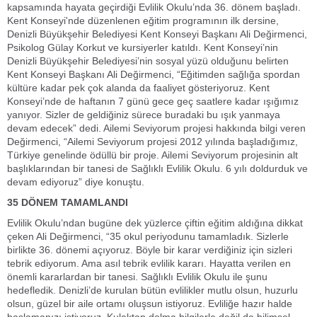
kapsamında hayata geçirdiği Evlilik Okulu’nda 36. dönem başladı.
Kent Konseyi'nde düzenlenen eğitim programının ilk dersine,
Denizli Büyükşehir Belediyesi Kent Konseyi Başkanı Ali Değirmenci,
Psikolog Gülay Korkut ve kursiyerler katıldı. Kent Konseyi’nin
Denizli Büyükşehir Belediyesi’nin sosyal yüzü olduğunu belirten
Kent Konseyi Başkanı Ali Değirmenci, “Eğitimden sağlığa spordan
kültüre kadar pek çok alanda da faaliyet gösteriyoruz. Kent
Konseyi’nde de haftanın 7 günü gece geç saatlere kadar ışığımız
yanıyor. Sizler de geldiğiniz sürece buradaki bu ışık yanmaya
devam edecek” dedi. Ailemi Seviyorum projesi hakkında bilgi veren
Değirmenci, “Ailemi Seviyorum projesi 2012 yılında başladığımız,
Türkiye genelinde ödüllü bir proje. Ailemi Seviyorum projesinin alt
başlıklarından bir tanesi de Sağlıklı Evlilik Okulu. 6 yılı doldurduk ve
devam ediyoruz” diye konuştu.
35 DÖNEM TAMAMLANDI
Evlilik Okulu’ndan bugüne dek yüzlerce çiftin eğitim aldığına dikkat
çeken Ali Değirmenci, “35 okul periyodunu tamamladık. Sizlerle
birlikte 36. dönemi açıyoruz. Böyle bir karar verdiğiniz için sizleri
tebrik ediyorum. Ama asıl tebrik evlilik kararı. Hayatta verilen en
önemli kararlardan bir tanesi. Sağlıklı Evlilik Okulu ile şunu
hedefledik. Denizli’de kurulan bütün evlilikler mutlu olsun, huzurlu
olsun, güzel bir aile ortamı oluşsun istiyoruz. Evliliğe hazır halde