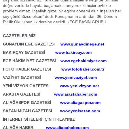
başlamanızı istiyoruz. Kulaktan dolma bilgilerle değil de bilimsel
doğru verilerle hayata başlarsak inanıyoruz ki hiçbir evlilikte
problem olmaz. İnşallah güzel bir eğitim dönemi olur. İnşallah her
şey gönlünüzce olsun” dedi. Konuşmanın ardından 36. Dönem
Evlilik Okulu’nun ilk dersine geçildi. /EGE BASIN GRUBU
ALİAĞA,
ALİAĞA HABER
GAZETELERİMİZ
GÜNAYDIN EGE GAZETESİ
www.gunaydinege.net
BAKIRÇAY GAZETESİ
www.bakircay.com
EGE HÂKİMİYET GAZETESİ
www.egehakimiyet.com
FOTO HABER GAZETESİ
www.fotohaber.com.tr
VAZİYET GAZETESİ
www.yenivaziyet.com
YENİ VİZYON GAZETESİ
www.yenivizyon.net
ARASTA GAZETESİ
www.arastahaber.com
ALİAĞASPOR GAZETESİ
www.aliagaspor.com
SAZAN MİZAH GAZETESİ
www.yenisazan.com
İNTERNET SİTELERİ İÇİN TIKLAYINIZ
ALİAĞA HABER
www.aliagahaber.com