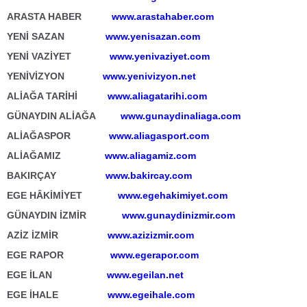
ARASTA HABER
www.arastahaber.com
YENİ SAZAN
www.yenisazan.com
YENİ VAZİYET
www.yenivaziyet.com
YENİVİZYON
www.yenivizyon.net
ALİAĞA TARİHİ
www.aliagatarihi.com
GÜNAYDIN ALİAĞA
www.gunaydinaliaga.com
ALİAĞASPOR
www.aliagasport.com
ALİAĞAMIZ
www.aliagamiz.com
BAKIRÇAY
www.bakircay.com
EGE HÂKİMİYET
www.egehakimiyet.com
GÜNAYDIN İZMİR
www.gunaydinizmir.com
AZİZ İZMİR
www.azizizmir.com
EGE RAPOR
www.egerapor.com
EGE İLAN
www.egeilan.net
EGE İHALE
www.egeihale.com