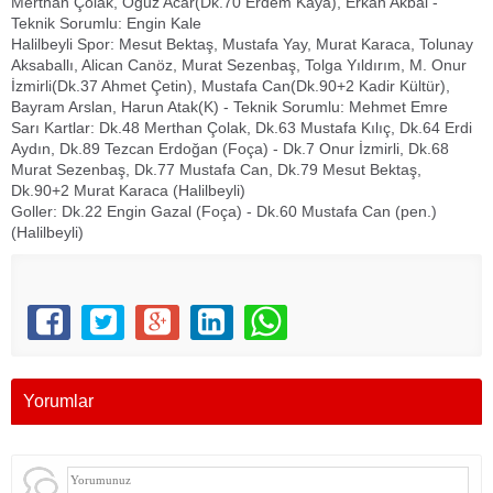
Merthan Çolak, Oğuz Acar(Dk.70 Erdem Kaya), Erkan Akbal -
Teknik Sorumlu: Engin Kale
Halilbeyli Spor: Mesut Bektaş, Mustafa Yay, Murat Karaca, Tolunay
Aksaballı, Alican Canöz, Murat Sezenbaş, Tolga Yıldırım, M. Onur
İzmirli(Dk.37 Ahmet Çetin), Mustafa Can(Dk.90+2 Kadir Kültür),
Bayram Arslan, Harun Atak(K) - Teknik Sorumlu: Mehmet Emre
Sarı Kartlar: Dk.48 Merthan Çolak, Dk.63 Mustafa Kılıç, Dk.64 Erdi
Aydın, Dk.89 Tezcan Erdoğan (Foça) - Dk.7 Onur İzmirli, Dk.68
Murat Sezenbaş, Dk.77 Mustafa Can, Dk.79 Mesut Bektaş,
Dk.90+2 Murat Karaca (Halilbeyli)
Goller: Dk.22 Engin Gazal (Foça) - Dk.60 Mustafa Can (pen.)
(Halilbeyli)
Yorumlar