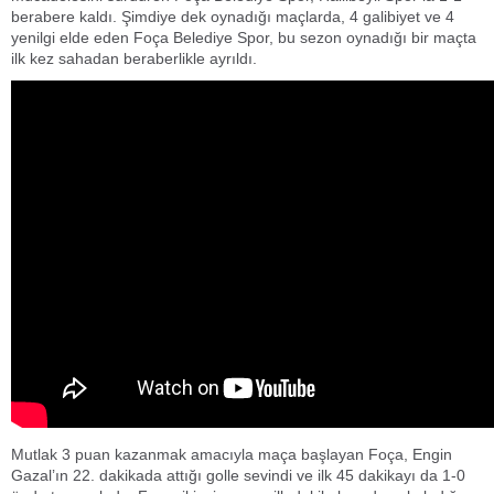
berabere kaldı. Şimdiye dek oynadığı maçlarda, 4 galibiyet ve 4
yenilgi elde eden Foça Belediye Spor, bu sezon oynadığı bir maçta
ilk kez sahadan beraberlikle ayrıldı.
Mutlak 3 puan kazanmak amacıyla maça başlayan Foça, Engin
Gazal’ın 22. dakikada attığı golle sevindi ve ilk 45 dakikayı da 1-0