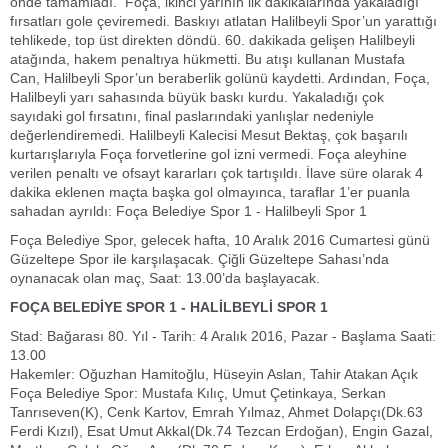
önde tamamladı. Foça, ikinci yarının ilk dakikalarında yakaladığı
fırsatları gole çeviremedi. Baskıyı atlatan Halilbeyli Spor’un yarattığı
tehlikede, top üst direkten döndü. 60. dakikada gelişen Halilbeyli
atağında, hakem penaltıya hükmetti. Bu atışı kullanan Mustafa
Can, Halilbeyli Spor’un beraberlik golünü kaydetti. Ardından, Foça,
Halilbeyli yarı sahasında büyük baskı kurdu. Yakaladığı çok
sayıdaki gol fırsatını, final paslarındaki yanlışlar nedeniyle
değerlendiremedi. Halilbeyli Kalecisi Mesut Bektaş, çok başarılı
kurtarışlarıyla Foça forvetlerine gol izni vermedi. Foça aleyhine
verilen penaltı ve ofsayt kararları çok tartışıldı. İlave süre olarak 4
dakika eklenen maçta başka gol olmayınca, taraflar 1’er puanla
sahadan ayrıldı: Foça Belediye Spor 1 - Halilbeyli Spor 1
Foça Belediye Spor, gelecek hafta, 10 Aralık 2016 Cumartesi günü
Güzeltepe Spor ile karşılaşacak. Çiğli Güzeltepe Sahası’nda
oynanacak olan maç, Saat: 13.00’da başlayacak.
FOÇA BELEDİYE SPOR 1 - HALİLBEYLİ SPOR 1
Stad: Bağarası 80. Yıl - Tarih: 4 Aralık 2016, Pazar - Başlama Saati:
13.00
Hakemler: Oğuzhan Hamitoğlu, Hüseyin Aslan, Tahir Atakan Açık
Foça Belediye Spor: Mustafa Kılıç, Umut Çetinkaya, Serkan
Tanrıseven(K), Cenk Kartov, Emrah Yılmaz, Ahmet Dolapçı(Dk.63
Ferdi Kızıl), Esat Umut Akkal(Dk.74 Tezcan Erdoğan), Engin Gazal,