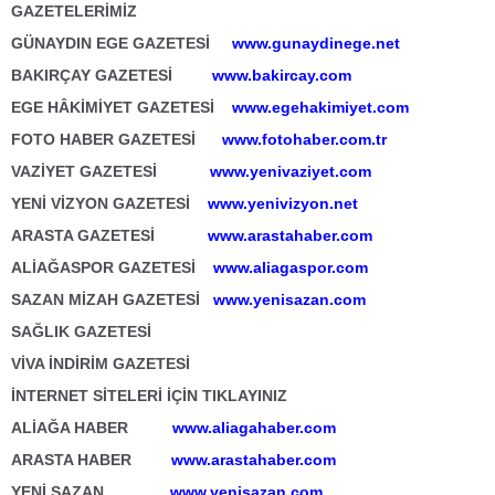
GAZETELERİMİZ
GÜNAYDIN EGE GAZETESİ
www.gunaydinege.net
BAKIRÇAY GAZETESİ
www.bakircay.com
EGE HÂKİMİYET GAZETESİ
www.egehakimiyet.com
FOTO HABER GAZETESİ
www.fotohaber.com.tr
VAZİYET GAZETESİ
www.yenivaziyet.com
YENİ VİZYON GAZETESİ
www.yenivizyon.net
ARASTA GAZETESİ
www.arastahaber.com
ALİAĞASPOR GAZETESİ
www.aliagaspor.com
SAZAN MİZAH GAZETESİ
www.yenisazan.com
SAĞLIK GAZETESİ
VİVA İNDİRİM GAZETESİ
İNTERNET SİTELERİ İÇİN TIKLAYINIZ
ALİAĞA HABER
www.aliagahaber.com
ARASTA HABER
www.arastahaber.com
YENİ SAZAN
www.yenisazan.com