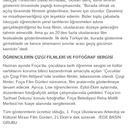
İskoçya Yönetmen David Archibald, ‘Govan Genç’ isimli filminin
gösterimi öncesinde yaptığı konuşmasında; ‘‘Burada olmak ve
açılış töreninde filmimin gösterilmesi, benim için onurdur. Davetiniz
ve misafirperverliğiniz için teşekkür ederim. Bizler toplu çabalarla
İskoçyalı öğrencilerin yerel tarihlerini öğrenmeleri adına
gerçekleştirdiğimiz bu kısa filmin, uluslararası düzeye geleceğini
tahmin etmezdik. Ama şu an 20’den fazla uluslararası film
festivalinde gösterilmektedir. İlk defa Türkiye’de, burada gösterime
girmektedir ve bence sinemanın sınırlar arası geçiş gücünün
kanıtıdır’’dedi.
ÖĞRENCİLERİN ÇİZGİ FİLMLERİ VE FOTOĞRAF SERGİSİ
Haziran ayında Foça’da, çocuklara tarih öğrenme sevgisi ve kültür
varlıklarını koruma bilinci kazandırmak amacıyla açılan ‘‘Çocuklar
için Çizgi Film Atölyesi’’nde üretilen filmler, tebessümle izlendi. Çizgi
filmler, Foça Film Günleri süresince, film aralarında gösterilmeye
devam edecek. Ayrıca, Lise öğrencilerinin, Eylül-Ekim aylarında,
düzenlenen fotoğrafçılık atölye çalışmalarında çektikleri ‘Foça’nın
Tarihsel Dokusu’ konulu fotoğraflar, Foça Belediyesi Reha Midilli
Merkezi’nin fuaye alanında sergilenecek.
Tüm gösterimlerin ücretsiz olduğu, 1. Foça Uluslararası Arkeoloji ve
Kültürel Mirası Film Günleri, 21 Ekim’e dek sürecek. /EGE BASIN
GRUBU