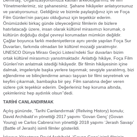
Demirtaş;‘‘Organizasyonumuza katılan arkeologlarımız ve film
Yönetmenlerimiz, siz şahanesiniz. Şahane hikâyeler anlatıyorsunuz
ve yaratıyorsunuz. Geldiğiniz ve bizimle paylaştığınız için ve Foça
Film Günleri’nin parçası olduğunuz için teşekkür ederim.
Önümüzdeki birkaç günde izleyeceğimiz filmlerin de bizlere
hatırlatacağı üzere, insan olarak kültürel mirasımızı korumak, o
kültürün doğduğu doğal çevreyi korumadan mümkün değildir.
Çağlar boyunca farklı medeniyetlerce aynı yerde yapılan Foça Sur
Duvarları, farkında olmadan bir kültürel mozaiği yaratmıştır.
UNESCO Dünya Mirası Geçici Listesi’ndeki Sur duvarları bizim
ortak kültürel mirasımızı yansıtmaktadır. Anlattığı hikâye, Foça Film
Günleri’nin anlatmak istediği hikâyedir. Bir filmin hikâyesinin içine
dalmak, imgeleriyle başka yerlere taşınmak; sevgiyle yaratılmış, bizi
eğlendirme ve bilinçlendirme amacı taşıyan bir filmi seyretmek ve
keyfini çıkarmak, bambaşka bir şey. Film sanatına değer veren
sizlere çok teşekkür ederim. Değerleriniz hep koruma altında,
çekimleriniz hep aydınlık olsun’’dedi.
TARİHİ CANLANDIRMAK
Açılış gününde, ‘Tarihi Canlandırmak’ (Reliving History) konulu;
David Archibald’ın yönettiği 2017 yapımı ‘Govan Genç’ (Govan
Young) ve Carlos Cabrera’nın yönettiği 2018 yapımı ‘Jerash Savaşı’
(Battle of Jerash) isimli filmler gösterildi.