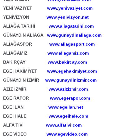
YENİ VAZİYET
www.yenivaziyet.com
YENİVİZYON
www.yenivizyon.net
ALİAĞA TARİHİ
www.aliagatarihi.com
GÜNAYDIN ALİAĞA
www.gunaydinaliaga.com
ALİAĞASPOR
www.aliagasport.com
ALİAĞAMIZ
www.aliagamiz.com
BAKIRÇAY
www.bakircay.com
EGE HÂKİMİYET
www.egehakimiyet.com
GÜNAYDIN İZMİR
www.gunaydinizmir.com
AZİZ İZMİR
www.azizizmir.com
EGE RAPOR
www.egerapor.com
EGE İLAN
www.egeilan.net
EGE İHALE
www.egeihale.com
ALFA TİVİ
www.alfativi.com
EGE VİDEO
www.egevideo.com