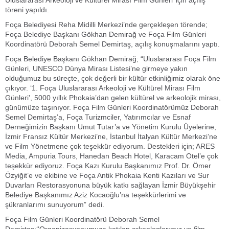
Uluslararası Arkeoloji ve Kültürel Mirası Film Günleri’ için açılış
töreni yapıldı.
Foça Belediyesi Reha Midilli Merkezi’nde gerçekleşen törende;
Foça Belediye Başkanı Gökhan Demirağ ve Foça Film Günleri
Koordinatörü Deborah Semel Demirtaş, açılış konuşmalarını yaptı.
Foça Belediye Başkanı Gökhan Demirağ; “Uluslararası Foça Film
Günleri, UNESCO Dünya Mirası Listesi’ne girmeye yakın
olduğumuz bu süreçte, çok değerli bir kültür etkinliğimiz olarak öne
çıkıyor. ‘1. Foça Uluslararası Arkeoloji ve Kültürel Mirası Film
Günleri’, 5000 yıllık Phokaia’dan gelen kültürel ve arkeolojik mirası,
günümüze taşınıyor. Foça Film Günleri Koordinatörümüz Deborah
Semel Demirtaş’a, Foça Turizmciler, Yatırımcılar ve Esnaf
Derneğimizin Başkanı Umut Tutar’a ve Yönetim Kurulu Üyelerine,
İzmir Fransız Kültür Merkezi’ne, İstanbul İtalyan Kültür Merkezi’ne
ve Film Yönetmene çok teşekkür ediyorum. Destekleri için; ARES
Media, Ampuria Tours, Hanedan Beach Hotel, Karacam Otel’e çok
teşekkür ediyoruz. Foça Kazı Kurulu Başkanımız Prof. Dr. Ömer
Özyiğit’e ve ekibine ve Foça Antik Phokaia Kenti Kazıları ve Sur
Duvarları Restorasyonuna büyük katkı sağlayan İzmir Büyükşehir
Belediye Başkanımız Aziz Kocaoğlu’na teşekkürlerimi ve
şükranlarımı sunuyorum” dedi.
Foça Film Günleri Koordinatörü Deborah Semel