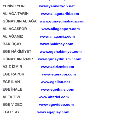
YENİVİZYON
www.yenivizyon.net
ALİAĞA TARİHİ
www.aliagatarihi.com
GÜNAYDIN ALİAĞA
www.gunaydinaliaga.com
ALİAĞASPOR
www.aliagasport.com
ALİAĞAMIZ
www.aliagamiz.com
BAKIRÇAY
www.bakircay.com
EGE HÂKİMİYET
www.egehakimiyet.com
GÜNAYDIN İZMİR
www.gunaydinizmir.com
AZİZ İZMİR
www.azizizmir.com
EGE RAPOR
www.egerapor.com
EGE İLAN
www.egeilan.net
EGE İHALE
www.egeihale.com
ALFA TİVİ
www.alfativi.com
EGE VİDEO
www.egevideo.com
EGEPLAY
www.egeplay.com