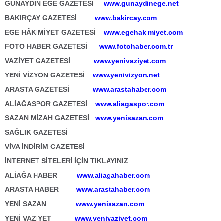
GÜNAYDIN EGE GAZETESİ
www.gunaydinege.net
BAKIRÇAY GAZETESİ
www.bakircay.com
EGE HÂKİMİYET GAZETESİ
www.egehakimiyet.com
FOTO HABER GAZETESİ
www.fotohaber.com.tr
VAZİYET GAZETESİ
www.yenivaziyet.com
YENİ VİZYON GAZETESİ
www.yenivizyon.net
ARASTA GAZETESİ
www.arastahaber.com
ALİAĞASPOR GAZETESİ
www.aliagaspor.com
SAZAN MİZAH GAZETESİ
www.yenisazan.com
SAĞLIK GAZETESİ
VİVA İNDİRİM GAZETESİ
İNTERNET SİTELERİ İÇİN TIKLAYINIZ
ALİAĞA HABER
www.aliagahaber.com
ARASTA HABER
www.arastahaber.com
YENİ SAZAN
www.yenisazan.com
YENİ VAZİYET
www.yenivaziyet.com