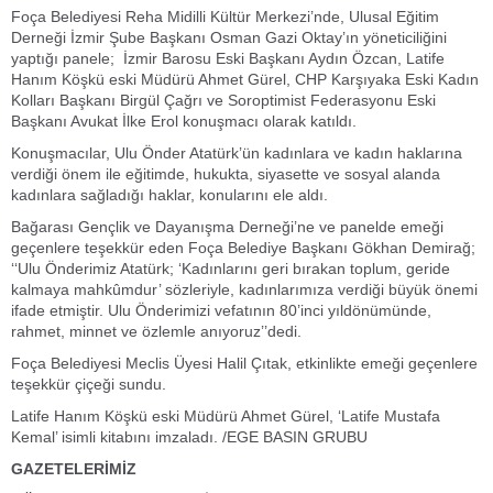
Foça Belediyesi Reha Midilli Kültür Merkezi’nde, Ulusal Eğitim
Derneği İzmir Şube Başkanı Osman Gazi Oktay’ın yöneticiliğini
yaptığı panele; İzmir Barosu Eski Başkanı Aydın Özcan, Latife
Hanım Köşkü eski Müdürü Ahmet Gürel, CHP Karşıyaka Eski Kadın
Kolları Başkanı Birgül Çağrı ve Soroptimist Federasyonu Eski
Başkanı Avukat İlke Erol konuşmacı olarak katıldı.
Konuşmacılar, Ulu Önder Atatürk’ün kadınlara ve kadın haklarına
verdiği önem ile eğitimde, hukukta, siyasette ve sosyal alanda
kadınlara sağladığı haklar, konularını ele aldı.
Bağarası Gençlik ve Dayanışma Derneği’ne ve panelde emeği
geçenlere teşekkür eden Foça Belediye Başkanı Gökhan Demirağ;
‘‘Ulu Önderimiz Atatürk; ‘Kadınlarını geri bırakan toplum, geride
kalmaya mahkûmdur’ sözleriyle, kadınlarımıza verdiği büyük önemi
ifade etmiştir. Ulu Önderimizi vefatının 80’inci yıldönümünde,
rahmet, minnet ve özlemle anıyoruz’’dedi.
Foça Belediyesi Meclis Üyesi Halil Çıtak, etkinlikte emeği geçenlere
teşekkür çiçeği sundu.
Latife Hanım Köşkü eski Müdürü Ahmet Gürel, ‘Latife Mustafa
Kemal’ isimli kitabını imzaladı. /EGE BASIN GRUBU
GAZETELERİMİZ