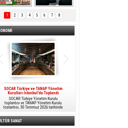
ÖNAL TARIM 
Aliağa'da Polis 
TANITIM FİLMİ
Haftası Kutlandı
1
2
3
4
5
6
7
8
KONOMİ
SOCAR Türkiye ve TANAP Yönetim
Tüpraş Temiz Hidrojen
Kurulları İstanbul'da Toplandı
Teknolojisini Sahada Test Edecek
SOCAR Türkiye Yönetim Kurulu
Stratejik Dönüşüm Planı kapsamında
toplantısı ve TANAP Yönetim Kurulu
düşük karbonlu ve yenilenebilir enerji
toplantısı, 30 Temmuz 2026 tarihinde
çözümlerine odaklanan Tüpraş, temiz
İstanbul’da gerçekleştirildi.
hidrojen teknolojileri alanında yenilikçi
projelere öncülük ediyor.
ÜLTÜR SANAT