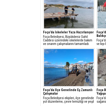
Foça’da İskeleler Yaza Hazırlanıyor
Foça'd
Balıkçı
Foça Belediyesi, Büyükdeniz Sahil
Caddesi üzerindeki iskelelerde bakım
Foça’da
ve onarım çalışmalarını tamamladı.
ve kıyı
“Buranın
Festiva
ve yoğ
Foça’da İlçe Genelinde Eş Zamanlı
Foça B
Çalışmalar
Yağışa
Foça Belediyesi ekipleri, ilçe genelinde
Foça’da
yol düzenleme, çevre temizliği ve yeşil
sağana
alan bakım çalışmalarını planlanan
geçen F