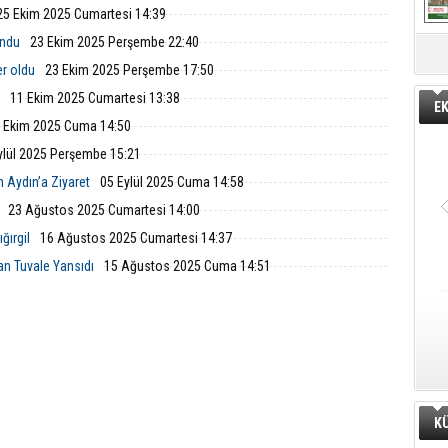
r yanında temizlik ve müdahale
Foça'da kısa sürede metrekareye
25 Ekim 2025 Cumartesi 14:39
larını aralıksız sürdürüyor.
138,6 kilogram yağış düştü.
undu
23 Ekim 2025 Perşembe 22:40
er oldu
23 Ekim 2025 Perşembe 17:50
11 Ekim 2025 Cumartesi 13:38
E
 Ekim 2025 Cuma 14:50
ylül 2025 Perşembe 15:21
 Aydın’a Ziyaret
05 Eylül 2025 Cuma 14:58
23 Ağustos 2025 Cumartesi 14:00
ğırgil
16 Ağustos 2025 Cumartesi 14:37
dan Tuvale Yansıdı
15 Ağustos 2025 Cuma 14:51
K