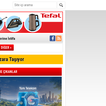
rine İstifa
ı
DİĞER »
zara Taşıyor
pıldı
 Toplandı
E ÇIKANLAR
A.Ş.’Ye İletti
Çağrısı
 hızlı müdahale
'ye Geçti