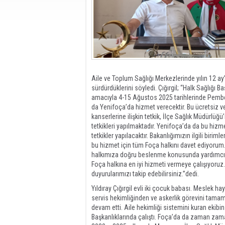
Aile ve Toplum Sağlığı Merkezlerinde yılın 12 a
sürdürdüklerini söyledi. Çığırgil; “Halk Sağlığ
amacıyla 4-15 Ağustos 2025 tarihlerinde Pembe 
da Yenifoça’da hizmet verecektir. Bu ücretsiz 
kanserlerine ilişkin tetkik, İlçe Sağlık Müdürlüğü
tetkikleri yapılmaktadır. Yenifoça’da da bu hi
tetkikler yapılacaktır. Bakanlığımızın ilgili birim
bu hizmet için tüm Foça halkını davet ediyoru
halkımıza doğru beslenme konusunda yardımcı o
Foça halkına en iyi hizmeti vermeye çalışıyoru
duyurularımızı takip edebilirsiniz.”dedi.
Yıldıray Çığırgil evli iki çocuk babası. Meslek h
servis hekimliğinden ve askerlik görevini tam
devam etti. Aile hekimliği sistemini kuran ekibi
Başkanlıklarında çalıştı. Foça’da da zaman zama