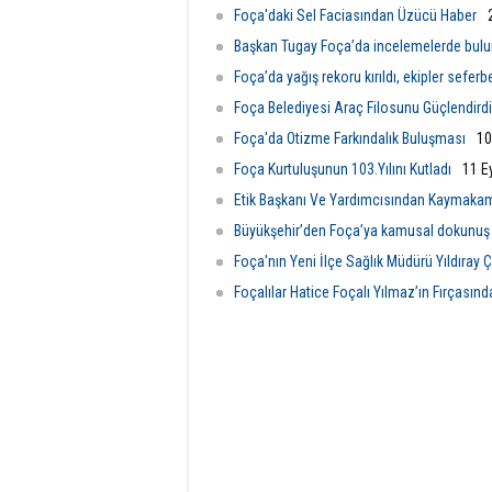
program doğrultusunda eş zamanlı
dört bi
Foça'daki Sel Faciasından Üzücü Haber
olarak sürdürüyor.
çalışma
Başkan Tugay Foça’da incelemelerde bul
Foça’da yağış rekoru kırıldı, ekipler seferb
Foça Belediyesi Araç Filosunu Güçlendirdi
Foça'da Otizme Farkındalık Buluşması
10
Foça Kurtuluşunun 103.Yılını Kutladı
11 E
Etik Başkanı Ve Yardımcısından Kaymakam
Büyükşehir’den Foça’ya kamusal dokunuş
Foça'nın Yeni İlçe Sağlık Müdürü Yıldıray Çı
Foçalılar Hatice Foçalı Yılmaz’ın Fırçasın