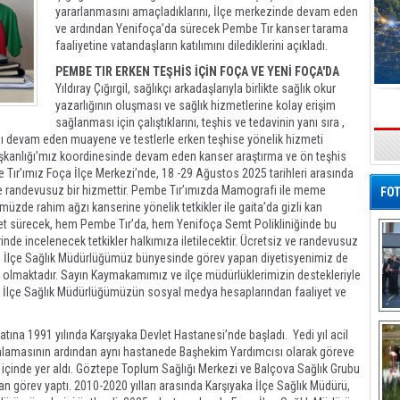
yararlanmasını amaçladıklarını, İlçe merkezinde devam eden
ve ardından Yenifoça’da sürecek Pembe Tır kanser tarama
faaliyetine vatandaşların katılımını dilediklerini açıkladı.
PEMBE TIR ERKEN TEŞHİS İÇİN FOÇA VE YENİ FOÇA'DA
Yıldıray Çığırgil, sağlıkçı arkadaşlarıyla birlikte sağlık okur
yazarlığının oluşması ve sağlık hizmetlerine kolay erişim
sağlanması için çalıştıklarını, teşhis ve tedavinin yanı sıra ,
y’ı devam eden muayene ve testlerle erken teşhise yönelik hizmeti
s
ı Başkanlığı’mız koordinesinde devam eden kanser araştırma ve ön teşhis
Tır’ımız Foça İlçe Merkezi’nde, 18 -29 Ağustos 2025 tarihleri arasında
ve randevusuz bir hizmettir. Pembe Tır’ımızda Mamografi ile meme
FOT
’müzde rahim ağzı kanserine yönelik tetkikler ile gaita’da gizli kan
zmet sürecek, hem Pembe Tır’da, hem Yenifoça Semt Polikliniğinde bu
lerinde incelenecek tetkikler halkımıza iletilecektir. Ücretsiz ve randevusuz
m. İlçe Sağlık Müdürlüğümüz bünyesinde görev yapan diyetisyenimiz de
lmaktadır. Sayın Kaymakamımız ve ilçe müdürlüklerimizin destekleriyle
z. İlçe Sağlık Müdürlüğümüzün sosyal medya hesaplarından faaliyet ve
De
Al
ayatına 1991 yılında Karşıyaka Devlet Hastanesi’nde başladı. Yedi yıl acil
amlamasının ardından aynı hastanede Başhekim Yardımcısı olarak göreve
n içinde yer aldı. Göztepe Toplum Sağlığı Merkezi ve Balçova Sağlık Grubu
n görev yaptı. 2010-2020 yılları arasında Karşıyaka İlçe Sağlık Müdürü,