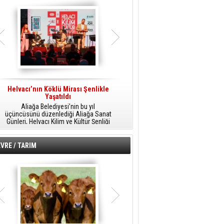
Helvacı’nın Köklü Mirası Şenlikle
Helvacı’da Kültür, Sanat Ve Müzik
A
Yaşatıldı
Şöleni
Aliağa Belediyesi’nin bu yıl
Aliağa Belediyesi tarafından
üçüncüsünü düzenlediği Aliağa Sanat
düzenlenen Aliağa Sanat Günleri, 25
Günleri, Helvacı Kilim ve Kültür Şenliği
Temmuz Cumartesi günü Helvacı’da
ile Helvacı’da renkli bir güne sahne
birbirinden renkli etkinliklerle devam
A
oldu.
edecek.
VRE / TARIM
o