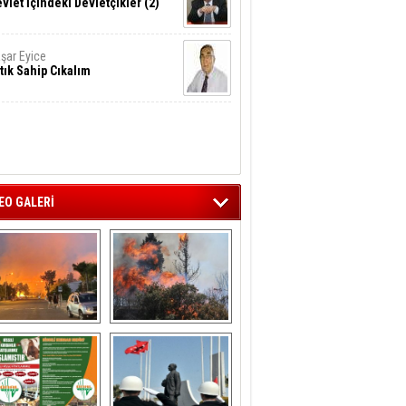
vlet İçindeki Devletçikler (2)
şar Eyice
tık Sahip Cıkalım
EO GALERİ
liağa ‘da  otluk 
Aliağa'nın Ciğerleri 
alanda çıkan 
Yandı
yangın evlere 
sıçramadan 
söndürüldü