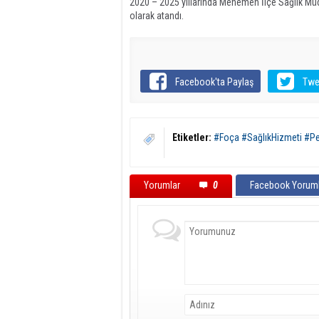
2020 – 2025 yıllarında Menemen İlçe Sağlık Müdü
olarak atandı.
Facebook'ta Paylaş
Twe
Etiketler:
#Foça #SağlıkHizmeti #Pem
Yorumlar
0
Facebook Yoruml