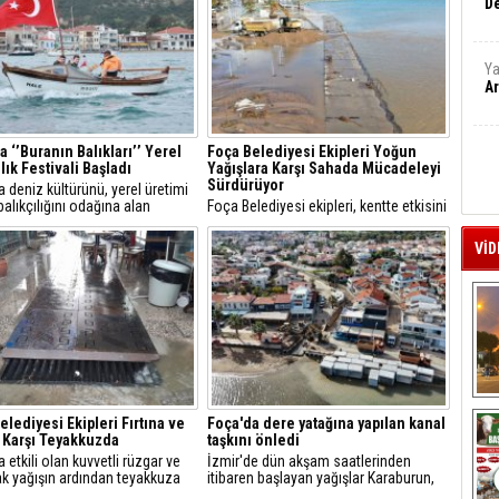
De
Ya
Ar
a ‘’Buranın Balıkları’’ Yerel
Foça Belediyesi Ekipleri Yoğun
lık Festivali Başladı
Yağışlara Karşı Sahada Mücadeleyi
Sürdürüyor
 deniz kültürünü, yerel üretimi
 balıkçılığını odağına alan
Foça Belediyesi ekipleri, kentte etkisini
 Balıkları” Yerel Balıkçılık
sürdüren sağanak yağışlara karşı
limiz, ilk gününde zengin içeriği
mücadelesini aralıksız sürdürüyor.
VİD
un katılımla tamamlandı.
A
elediyesi Ekipleri Fırtına ve
Foça'da dere yatağına yapılan kanal
 Karşı Teyakkuzda
taşkını önledi
 etkili olan kuvvetli rüzgar ve
İzmir'de dün akşam saatlerinden
k yağışın ardından teyakkuza
itibaren başlayan yağışlar Karaburun,
oça Belediyesi ekipleri, kentin
Foça, Çeşme ve Dikili'de etkili oldu.