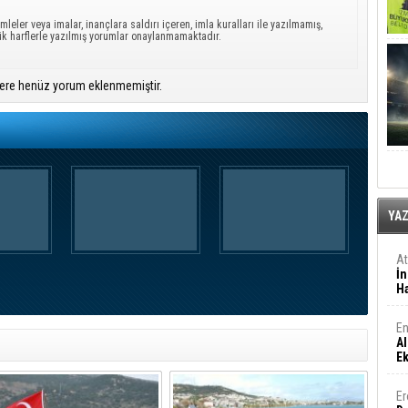
mleler veya imalar, inançlara saldırı içeren, imla kuralları ile yazılmamış,
ük harflerle yazılmış yorumlar onaylanmamaktadır.
ere henüz yorum eklenmemiştir.
YA
A
İn
Ha
En
Al
E
Er