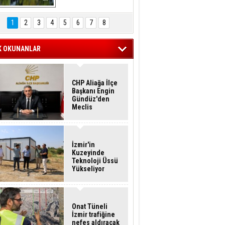
Hasan Eser'in 
Objektifinden
1
2
3
4
5
6
7
8
K OKUNANLAR
CHP Aliağa İlçe
Başkanı Engin
Gündüz'den
Meclis
Üyelerine İstifa
Çağrısı
İzmir'in
Kuzeyinde
Teknoloji Üssü
Yükseliyor
Onat Tüneli
İzmir trafiğine
nefes aldıracak