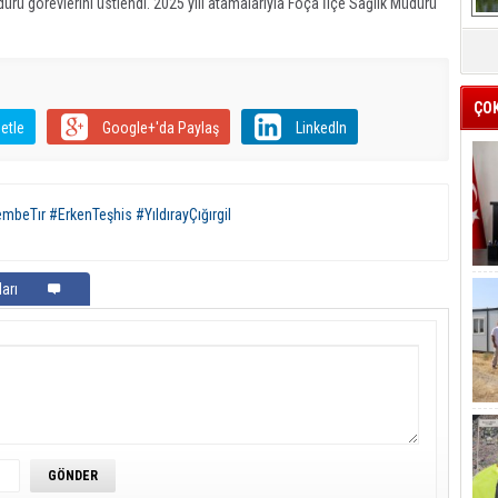
rü görevlerini üstlendi. 2025 yılı atamalarıyla Foça İlçe Sağlık Müdürü
ÇO
etle
Google+'da Paylaş
LinkedIn
beTır #ErkenTeşhis #YıldırayÇığırgil
arı