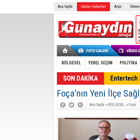
Ana Sayfa
Günün Haberleri
Arşiv
Sitene
BÖLGESEL
YEREL SEÇİM
POLİTİKA
SON DAKİKA
Entertech İ
Foça'nın Yeni İlçe Sağl
Ana Sayfa
»
BÖLGESEL
»
Foça