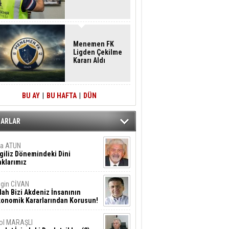
Menemen FK
Ligden Çekilme
Kararı Aldı
BU AY
|
BU HAFTA
|
DÜN
ZARLAR
ta ATUN
giliz Dönemindeki Dini
klarımız
gin CİVAN
lah Bizi Akdeniz İnsanının
konomik Kararlarından Korusun!
ol MARAŞLI