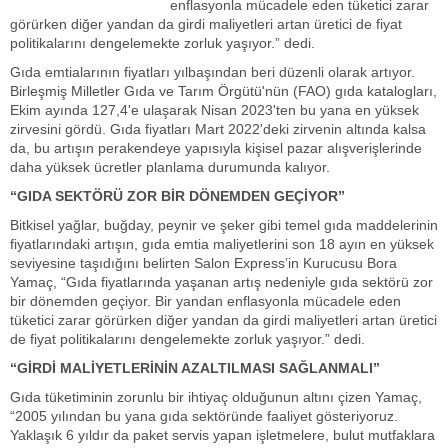
enflasyonla mücadele eden tüketici zarar
görürken diğer yandan da girdi maliyetleri artan üretici de fiyat
politikalarını dengelemekte zorluk yaşıyor.” dedi.
Gıda emtialarının fiyatları yılbaşından beri düzenli olarak artıyor.
Birleşmiş Milletler Gıda ve Tarım Örgütü'nün (FAO) gıda katalogları,
Ekim ayında 127,4'e ulaşarak Nisan 2023'ten bu yana en yüksek
zirvesini gördü. Gıda fiyatları Mart 2022'deki zirvenin altında kalsa
da, bu artışın perakendeye yapısıyla kişisel pazar alışverişlerinde
daha yüksek ücretler planlama durumunda kalıyor.
“GIDA SEKTÖRÜ ZOR BİR DÖNEMDEN GEÇİYOR”
Bitkisel yağlar, buğday, peynir ve şeker gibi temel gıda maddelerinin
fiyatlarındaki artışın, gıda emtia maliyetlerini son 18 ayın en yüksek
seviyesine taşıdığını belirten Salon Express’in Kurucusu Bora
Yamaç, “Gıda fiyatlarında yaşanan artış nedeniyle gıda sektörü zor
bir dönemden geçiyor. Bir yandan enflasyonla mücadele eden
tüketici zarar görürken diğer yandan da girdi maliyetleri artan üretici
de fiyat politikalarını dengelemekte zorluk yaşıyor.” dedi.
“GİRDİ MALİYETLERİNİN AZALTILMASI SAĞLANMALI”
Gıda tüketiminin zorunlu bir ihtiyaç olduğunun altını çizen Yamaç,
“2005 yılından bu yana gıda sektöründe faaliyet gösteriyoruz.
Yaklaşık 6 yıldır da paket servis yapan işletmelere, bulut mutfaklara