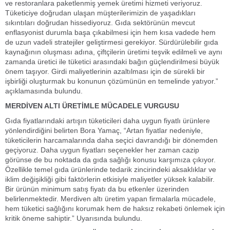
ve restoranlara paketlenmiş yemek üretimi hizmeti veriyoruz.
Tüketiciye doğrudan ulaşan müşterilerimizin de yaşadıkları
sıkıntıları doğrudan hissediyoruz. Gıda sektörünün mevcut
enflasyonist durumla başa çıkabilmesi için hem kısa vadede hem
de uzun vadeli stratejiler geliştirmesi gerekiyor. Sürdürülebilir gıda
kaynağının oluşması adına, çiftçilerin üretimi teşvik edilmeli ve aynı
zamanda üretici ile tüketici arasındaki bağın güçlendirilmesi büyük
önem taşıyor. Girdi maliyetlerinin azaltılması için de sürekli bir
işbirliği oluşturmak bu konunun çözümünün en temelinde yatıyor.”
açıklamasında bulundu.
MERDİVEN ALTI ÜRETİMLE MÜCADELE VURGUSU
Gıda fiyatlarındaki artışın tüketicileri daha uygun fiyatlı ürünlere
yönlendirdiğini belirten Bora Yamaç, “Artan fiyatlar nedeniyle,
tüketicilerin harcamalarında daha seçici davrandığı bir dönemden
geçiyoruz. Daha uygun fiyatları seçenekler her zaman cazip
görünse de bu noktada da gıda sağlığı konusu karşımıza çıkıyor.
Özellikle temel gıda ürünlerinde tedarik zincirindeki aksaklıklar ve
iklim değişikliği gibi faktörlerin etkisiyle maliyetler yüksek kalabilir.
Bir ürünün minimum satış fiyatı da bu etkenler üzerinden
belirlenmektedir. Merdiven altı üretim yapan firmalarla mücadele,
hem tüketici sağlığını korumak hem de haksız rekabeti önlemek için
kritik öneme sahiptir.” Uyarısında bulundu.