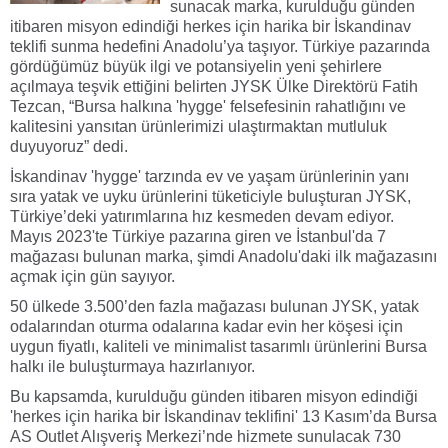
sunacak marka, kurulduğu günden
itibaren misyon edindiği herkes için harika bir İskandinav
teklifi sunma hedefini Anadolu’ya taşıyor. Türkiye pazarında
gördüğümüz büyük ilgi ve potansiyelin yeni şehirlere
açılmaya teşvik ettiğini belirten JYSK Ülke Direktörü Fatih
Tezcan, “Bursa halkına 'hygge' felsefesinin rahatlığını ve
kalitesini yansıtan ürünlerimizi ulaştırmaktan mutluluk
duyuyoruz” dedi.
İskandinav 'hygge' tarzında ev ve yaşam ürünlerinin yanı
sıra yatak ve uyku ürünlerini tüketiciyle buluşturan JYSK,
Türkiye’deki yatırımlarına hız kesmeden devam ediyor.
Mayıs 2023'te Türkiye pazarına giren ve İstanbul'da 7
mağazası bulunan marka, şimdi Anadolu'daki ilk mağazasını
açmak için gün sayıyor.
50 ülkede 3.500’den fazla mağazası bulunan JYSK, yatak
odalarından oturma odalarına kadar evin her köşesi için
uygun fiyatlı, kaliteli ve minimalist tasarımlı ürünlerini Bursa
halkı ile buluşturmaya hazırlanıyor.
Bu kapsamda, kurulduğu günden itibaren misyon edindiği
'herkes için harika bir İskandinav teklifini' 13 Kasım’da Bursa
AS Outlet Alışveriş Merkezi’nde hizmete sunulacak 730