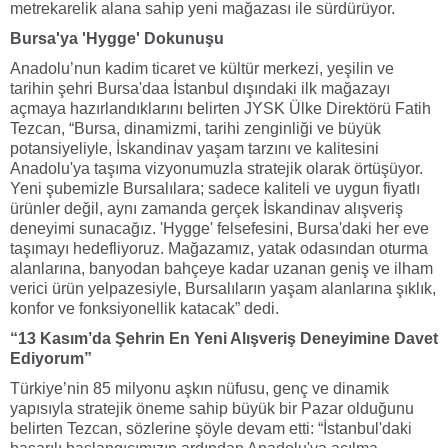
metrekarelik alana sahip yeni mağazası ile sürdürüyor.
Bursa'ya 'Hygge' Dokunuşu
Anadolu’nun kadim ticaret ve kültür merkezi, yeşilin ve
tarihin şehri Bursa'daa İstanbul dışındaki ilk mağazayı
açmaya hazırlandıklarını belirten JYSK Ülke Direktörü Fatih
Tezcan, “Bursa, dinamizmi, tarihi zenginliği ve büyük
potansiyeliyle, İskandinav yaşam tarzını ve kalitesini
Anadolu'ya taşıma vizyonumuzla stratejik olarak örtüşüyor.
Yeni şubemizle Bursalılara; sadece kaliteli ve uygun fiyatlı
ürünler değil, aynı zamanda gerçek İskandinav alışveriş
deneyimi sunacağız. 'Hygge' felsefesini, Bursa'daki her eve
taşımayı hedefliyoruz. Mağazamız, yatak odasından oturma
alanlarına, banyodan bahçeye kadar uzanan geniş ve ilham
verici ürün yelpazesiyle, Bursalıların yaşam alanlarına şıklık,
konfor ve fonksiyonellik katacak” dedi.
“13 Kasım’da Şehrin En Yeni Alışveriş Deneyimine Davet
Ediyorum”
Türkiye’nin 85 milyonu aşkın nüfusu, genç ve dinamik
yapısıyla stratejik öneme sahip büyük bir Pazar olduğunu
belirten Tezcan, sözlerine şöyle devam etti: “İstanbul'daki