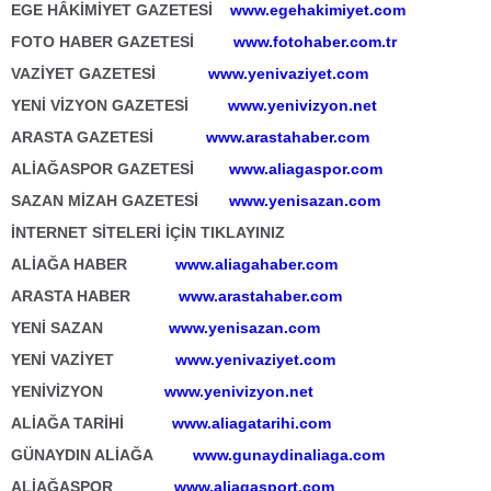
EGE HÂKİMİYET GAZETESİ
www.egehakimiyet.com
FOTO HABER GAZETESİ
www.fotohaber.com.tr
VAZİYET GAZETESİ
www.yenivaziyet.com
YENİ VİZYON GAZETESİ
www.yenivizyon.net
ARASTA GAZETESİ
www.arastahaber.com
ALİAĞASPOR GAZETESİ
www.aliagaspor.com
SAZAN MİZAH GAZETESİ
www.yenisazan.com
İNTERNET SİTELERİ İÇİN TIKLAYINIZ
ALİAĞA HABER
www.aliagahaber.com
ARASTA HABER
www.arastahaber.com
YENİ SAZAN
www.yenisazan.com
YENİ VAZİYET
www.yenivaziyet.com
YENİVİZYON
www.yenivizyon.net
ALİAĞA TARİHİ
www.aliagatarihi.com
GÜNAYDIN ALİAĞA
www.gunaydinaliaga.com
ALİAĞASPOR
www.aliagasport.com