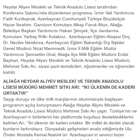
Heydar Aliyev Mesleki ve Teknik Anadolu Lisesi tarafından
Konferans Salonu'nda düzenlenen programa; İzmir Vali Yardımcısı
Fatih Kızıltoprak, Azerbaycan Cumhuriyeti Türkiye Büyükelçisi
Hazar İbrahim, Garnizon Komutanı Albay Faruk Altun, Aliağa
Belediye Başkan Yardımcısı Hakan Şimşek, İlçe Jandarma
Komutanı Yarbay Rıfkı Kulaksız, Azerbaycan Eğitim Ataşesi Doç.
Dr. Necibe Nesibova, Azerbaycan Eğitim Bakanlığı Dış İlişkiler
Genel Müdürü Nicat Memmedli, İzmir İl Milli Eğitim Müdür
Yardımcısı Şemsettin Ünal, Aliağa İlçe Milli Eğitim Müdürü Erdal
Bayhan, Heydar Aliyev Mesleki ve Teknik Anadolu Lisesi Müdürü
Mehmet Sıtkı Arı, siyasi parti temsilcileri, öğretmenler ve öğrenciler
katıldı.
ALİAĞA HEYDAR ALİYEV MESLEKİ VE TEKNİK ANADOLU
LİSESİ MÜDÜRÜ MEHMET SITKI ARI: “İKİ ÜLKENİN DE KADERİ
ORTAKTIR”
Saygı duruşu ve ülke milli marşlarının okunmasıyla başlayan
programın açılış konuşmasını Aliağa Heydar Aliyev Mesleki ve
Teknik Anadolu Lisesi Müdürü Mehmet Sıtkı Arı yaptı. Türkiye’nin ve
Azerbaycan’ın birbirlerini her platformda koşulsuz desteklediklerini
belirten Arı, “İki ülkenin de kaderi ortaktır. Bir millet iki devlet olarak
bunların farkındayız. Dünyadaki gelişmeleri analiz ettiğimizde Ulu
Önder Mustafa Kemal Atatürk’ün ‘Azerbaycan’ın sevinci bizim