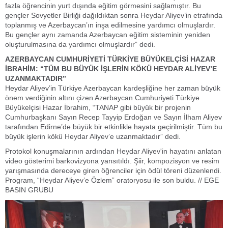
fazla öğrencinin yurt dışında eğitim görmesini sağlamıştır. Bu
gençler Sovyetler Birliği dağıldıktan sonra Heydar Aliyev’in etrafında
toplanmış ve Azerbaycan’ın inşa edilmesine yardımcı olmuşlardır.
Bu gençler aynı zamanda Azerbaycan eğitim sisteminin yeniden
oluşturulmasına da yardımcı olmuşlardır” dedi.
AZERBAYCAN CUMHURİYETİ TÜRKİYE BÜYÜKELÇİSİ HAZAR
İBRAHİM: “TÜM BU BÜYÜK İŞLERİN KÖKÜ HEYDAR ALİYEV’E
UZANMAKTADIR”
Heydar Aliyev’in Türkiye Azerbaycan kardeşliğine her zaman büyük
önem verdiğinin altını çizen Azerbaycan Cumhuriyeti Türkiye
Büyükelçisi Hazar İbrahim, “TANAP gibi büyük bir projenin
Cumhurbaşkanı Sayın Recep Tayyip Erdoğan ve Sayın İlham Aliyev
tarafından Edirne’de büyük bir etkinlikle hayata geçirilmiştir. Tüm bu
büyük işlerin kökü Heydar Aliyev’e uzanmaktadır” dedi.
Protokol konuşmalarının ardından Heydar Aliyev'in hayatını anlatan
video gösterimi barkovizyona yansıtıldı. Şiir, kompozisyon ve resim
yarışmasında dereceye giren öğrenciler için ödül töreni düzenlendi.
Program, “Heydar Aliyev’e Özlem” oratoryosu ile son buldu. // EGE
BASIN GRUBU