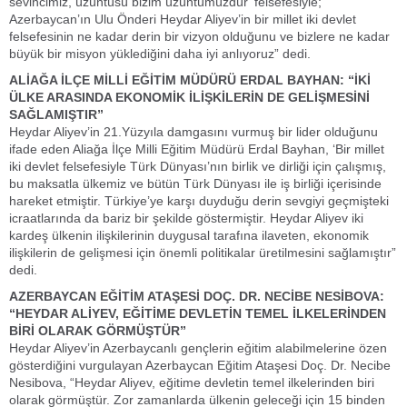
sevincimiz, üzüntüsü bizim üzüntümüzdür’ felsefesiyle;
Azerbaycan’ın Ulu Önderi Heydar Aliyev’in bir millet iki devlet
felsefesinin ne kadar derin bir vizyon olduğunu ve bizlere ne kadar
büyük bir misyon yüklediğini daha iyi anlıyoruz” dedi.
ALİAĞA İLÇE MİLLİ EĞİTİM MÜDÜRÜ ERDAL BAYHAN: “İKİ
ÜLKE ARASINDA EKONOMİK İLİŞKİLERİN DE GELİŞMESİNİ
SAĞLAMIŞTIR”
Heydar Aliyev’in 21.Yüzyıla damgasını vurmuş bir lider olduğunu
ifade eden Aliağa İlçe Milli Eğitim Müdürü Erdal Bayhan, ‘Bir millet
iki devlet felsefesiyle Türk Dünyası’nın birlik ve dirliği için çalışmış,
bu maksatla ülkemiz ve bütün Türk Dünyası ile iş birliği içerisinde
hareket etmiştir. Türkiye’ye karşı duyduğu derin sevgiyi geçmişteki
icraatlarında da bariz bir şekilde göstermiştir. Heydar Aliyev iki
kardeş ülkenin ilişkilerinin duygusal tarafına ilaveten, ekonomik
ilişkilerin de gelişmesi için önemli politikalar üretilmesini sağlamıştır”
dedi.
AZERBAYCAN EĞİTİM ATAŞESİ DOÇ. DR. NECİBE NESİBOVA:
“HEYDAR ALİYEV, EĞİTİME DEVLETİN TEMEL İLKELERİNDEN
BİRİ OLARAK GÖRMÜŞTÜR”
Heydar Aliyev’in Azerbaycanlı gençlerin eğitim alabilmelerine özen
gösterdiğini vurgulayan Azerbaycan Eğitim Ataşesi Doç. Dr. Necibe
Nesibova, “Heydar Aliyev, eğitime devletin temel ilkelerinden biri
olarak görmüştür. Zor zamanlarda ülkenin geleceği için 15 binden