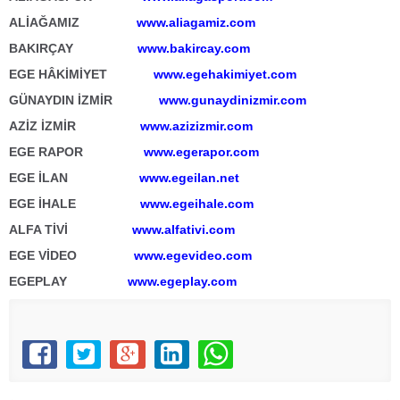
ALİAĞAMIZ
www.aliagamiz.com
BAKIRÇAY
www.bakircay.com
EGE HÂKİMİYET
www.egehakimiyet.com
GÜNAYDIN İZMİR
www.gunaydinizmir.com
AZİZ İZMİR
www.azizizmir.com
EGE RAPOR
www.egerapor.com
EGE İLAN
www.egeilan.net
EGE İHALE
www.egeihale.com
ALFA TİVİ
www.alfativi.com
EGE VİDEO
www.egevideo.com
EGEPLAY
www.egeplay.com