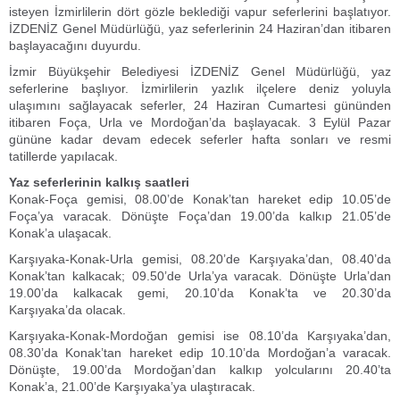
isteyen İzmirlilerin dört gözle beklediği vapur seferlerini başlatıyor.
İZDENİZ Genel Müdürlüğü, yaz seferlerinin 24 Haziran’dan itibaren
başlayacağını duyurdu.
İzmir Büyükşehir Belediyesi İZDENİZ Genel Müdürlüğü, yaz
seferlerine başlıyor. İzmirlilerin yazlık ilçelere deniz yoluyla
ulaşımını sağlayacak seferler, 24 Haziran Cumartesi gününden
itibaren Foça, Urla ve Mordoğan’da başlayacak. 3 Eylül Pazar
gününe kadar devam edecek seferler hafta sonları ve resmi
tatillerde yapılacak.
Yaz seferlerinin kalkış saatleri
Konak-Foça gemisi, 08.00’de Konak’tan hareket edip 10.05’de
Foça’ya varacak. Dönüşte Foça’dan 19.00’da kalkıp 21.05’de
Konak’a ulaşacak.
Karşıyaka-Konak-Urla gemisi, 08.20’de Karşıyaka’dan, 08.40’da
Konak’tan kalkacak; 09.50’de Urla’ya varacak. Dönüşte Urla’dan
19.00’da kalkacak gemi, 20.10’da Konak’ta ve 20.30’da
Karşıyaka’da olacak.
Karşıyaka-Konak-Mordoğan gemisi ise 08.10’da Karşıyaka’dan,
08.30’da Konak’tan hareket edip 10.10’da Mordoğan’a varacak.
Dönüşte, 19.00’da Mordoğan’dan kalkıp yolcularını 20.40’ta
Konak’a, 21.00’de Karşıyaka’ya ulaştıracak.