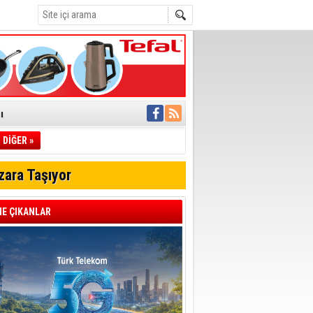
ı
DİĞER »
pıldı
 Toplandı
zara Taşıyor
A.Ş.’Ye İletti
Çağrısı
E ÇIKANLAR
 hızlı müdahale
'ye Geçti