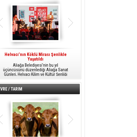
Helvacı’nın Köklü Mirası Şenlikle
Helvacı’da Kültür, Sanat Ve Müzik
A
Yaşatıldı
Şöleni
Aliağa Belediyesi’nin bu yıl
Aliağa Belediyesi tarafından
üçüncüsünü düzenlediği Aliağa Sanat
düzenlenen Aliağa Sanat Günleri, 25
Günleri, Helvacı Kilim ve Kültür Şenliği
Temmuz Cumartesi günü Helvacı’da
ile Helvacı’da renkli bir güne sahne
birbirinden renkli etkinliklerle devam
A
oldu.
edecek.
VRE / TARIM
o