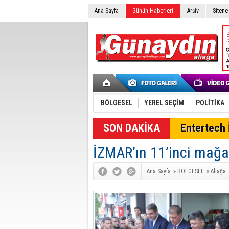
Ana Sayfa
Günün Haberleri
Arşiv
Sitene
BÖLGESEL
YEREL SEÇİM
POLİTİKA
Entertech İ
İZMAR’ın 11’inci mağaz
Ana Sayfa
»
BÖLGESEL
»
Aliağa