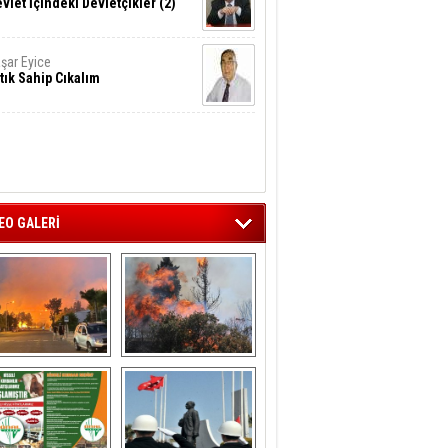
vlet İçindeki Devletçikler (2)
şar Eyice
tık Sahip Cıkalım
EO GALERİ
liağa ‘da  otluk 
Aliağa'nın Ciğerleri 
alanda çıkan 
Yandı
yangın evlere 
sıçramadan 
söndürüldü