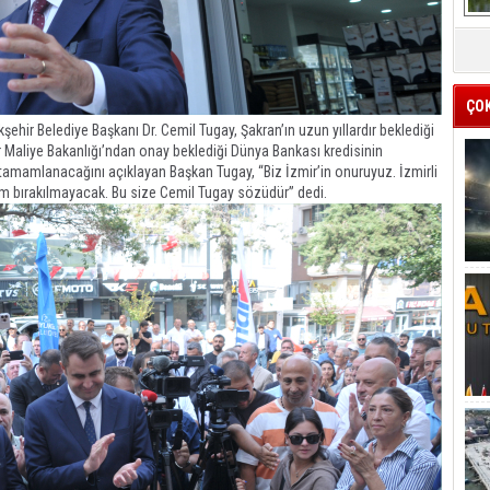
ÇO
hir Belediye Başkanı Dr. Cemil Tugay, Şakran’ın uzun yıllardır beklediği
dır Maliye Bakanlığı’ndan onay beklediği Dünya Bankası kredisinin
tamamlanacağını açıklayan Başkan Tugay, “Biz İzmir’in onuruyuz. İzmirli
yarım bırakılmayacak. Bu size Cemil Tugay sözüdür” dedi.