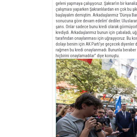
geleni yapmaya çalışıyoruz. Şakran’ın bir kanal
çalışması yaparken Şakranlılardan en çok bu ş
başlayalım demiştim. Arkadaşlarımız ‘Dünya Banka
sonucuna göre devam edelim’ dediler. Uluslararas
şans. Onlar sadece bunu kredi olarak görmüyorlar,
krediydi. Arkadaşlarımız bunun için çabaladı, uğ
tarafından onaylanması için uğraşıyoruz. Bu ko
dolayı benim için AK Parti’ye geçecek diyenler 
rağmen bu kredi onaylanmadı. Bununla beraber b
hiçbirini onaylamadılar” diye konuştu.