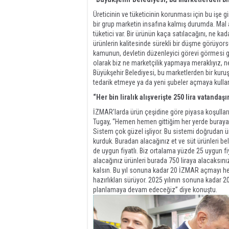
Üreticinin ve tüketicinin korunması için bu işe 
bir grup marketin insafına kalmış durumda. Mal alı
tüketici var. Bir ürünün kaça satılacağını, ne kada
ürünlerin kalitesinde sürekli bir düşme görüyors
kamunun, devletin düzenleyici görevi görmesi g
olarak biz ne marketçilik yapmaya meraklıyız, ne
Büyükşehir Belediyesi, bu marketlerden bir kur
tedarik etmeye ya da yeni şubeler açmaya kulla
“Her bin liralık alışverişte 250 lira vatandaş
İZMAR’larda ürün çeşidine göre piyasa koşulları
Tugay, “Hemen hemen gittiğim her yerde buraya
Sistem çok güzel işliyor. Bu sistemi doğrudan ür
kurduk. Buradan alacağınız et ve süt ürünleri bel
de uygun fiyatlı. Biz ortalama yüzde 25 uygun fi
alacağınız ürünleri burada 750 liraya alacaksınız
kalsın. Bu yıl sonuna kadar 20 İZMAR açmayı he
hazırlıkları sürüyor. 2025 yılının sonuna kadar 
planlamaya devam edeceğiz” diye konuştu.