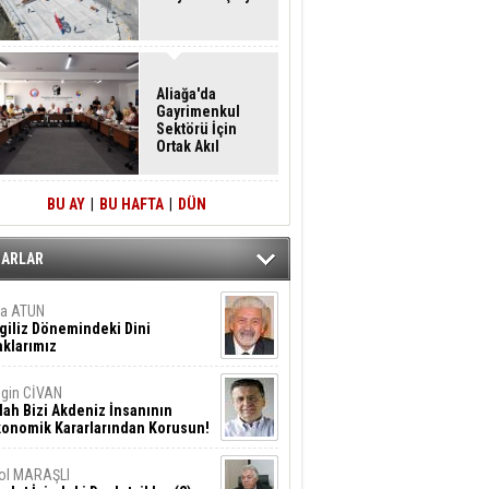
Aliağa'da
Gayrimenkul
Sektörü İçin
Ortak Akıl
Buluşması
BU AY
|
BU HAFTA
|
DÜN
ZARLAR
ta ATUN
giliz Dönemindeki Dini
klarımız
gin CİVAN
lah Bizi Akdeniz İnsanının
konomik Kararlarından Korusun!
ol MARAŞLI