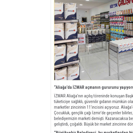
“Aliağa’da İZMAR açmanın gururunu yaşıyor
İZMAR Aliağa’nın açılış töreninde konuşan Başkan
tüketiciye sağlıklı, güvenilir gıdanın mümkün 
marketler zincirinin 11’incisini açıyoruz. Ali
Çocukluk, gençlik çağı İzmir’de geçenler bilirle
belediyemizin marketi demişti. Kazanacaksa bel
geliştirdi, çoğaldı. Büyük bir market zincirine d
“Büyükşehir Belediyesi, bu marketlerden b