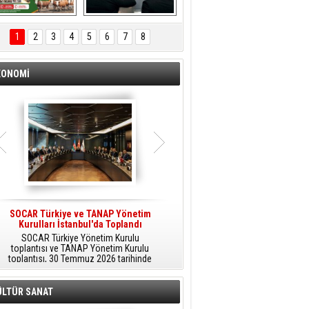
ÖNAL TARIM 
Aliağa'da Polis 
TANITIM FİLMİ
Haftası Kutlandı
1
2
3
4
5
6
7
8
KONOMİ
SOCAR Türkiye ve TANAP Yönetim
Tüpraş Temiz Hidrojen
Kurulları İstanbul'da Toplandı
Teknolojisini Sahada Test Edecek
SOCAR Türkiye Yönetim Kurulu
Stratejik Dönüşüm Planı kapsamında
toplantısı ve TANAP Yönetim Kurulu
düşük karbonlu ve yenilenebilir enerji
toplantısı, 30 Temmuz 2026 tarihinde
çözümlerine odaklanan Tüpraş, temiz
İstanbul’da gerçekleştirildi.
hidrojen teknolojileri alanında yenilikçi
projelere öncülük ediyor.
ÜLTÜR SANAT