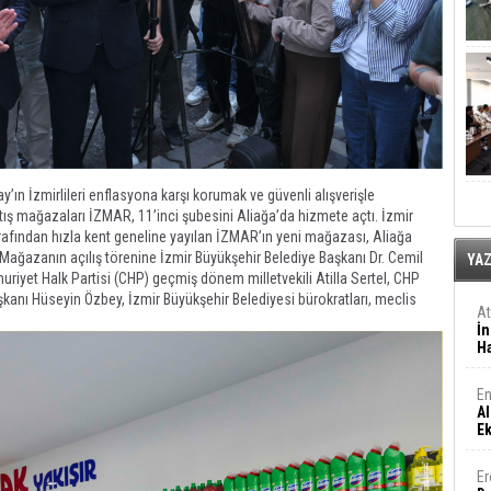
’ın İzmirlileri enflasyona karşı korumak ve güvenli alışverişle
ış mağazaları İZMAR, 11’inci şubesini Aliağa’da hizmete açtı. İzmir
arafından hızla kent geneline yayılan İZMAR’ın yeni mağazası, Aliağa
 Mağazanın açılış törenine İzmir Büyükşehir Belediye Başkanı Dr. Cemil
YA
riyet Halk Partisi (CHP) geçmiş dönem milletvekili Atilla Sertel, CHP
kanı Hüseyin Özbey, İzmir Büyükşehir Belediyesi bürokratları, meclis
A
İn
Ha
En
Al
E
Er