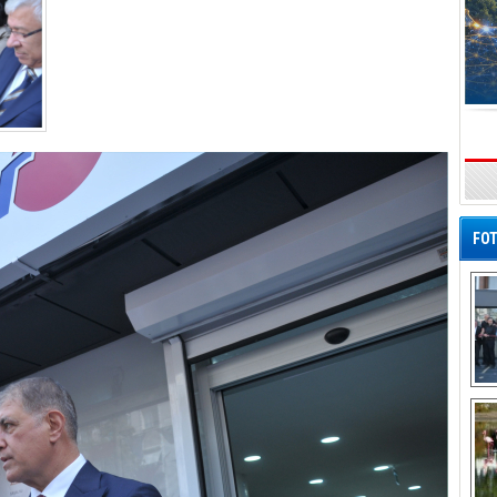
s
FOT
De
Al