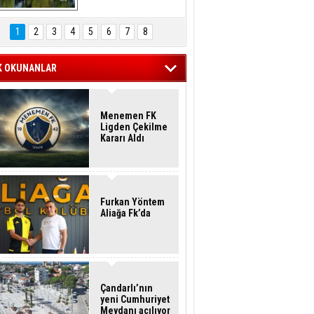
Hasan Eser'in 
Objektifinden
1
2
3
4
5
6
7
8
K OKUNANLAR
Menemen FK
Ligden Çekilme
Kararı Aldı
Furkan Yöntem
Aliağa Fk’da
Çandarlı’nın
yeni Cumhuriyet
Meydanı açılıyor