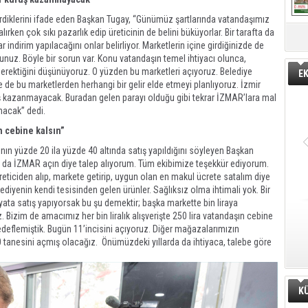
girdiklerini ifade eden Başkan Tugay, “Günümüz şartlarında vatandaşımız
rken çok sıkı pazarlık edip üreticinin de belini büküyorlar. Bir tarafta da
r indirim yapılacağını onlar belirliyor. Marketlerin içine girdiğinizde de
unuz. Böyle bir sorun var. Konu vatandaşın temel ihtiyacı olunca,
erektiğini düşünüyoruz. O yüzden bu marketleri açıyoruz. Belediye
E
 de bu marketlerden herhangi bir gelir elde etmeyi planlıyoruz. İzmir
uş kazanmayacak. Buradan gelen parayı olduğu gibi tekrar İZMAR’lara mal
nacak” dedi.
ın cebine kalsın”
nın yüzde 20 ila yüzde 40 altında satış yapıldığını söyleyen Başkan
 da İZMAR açın diye talep alıyorum. Tüm ekibimize teşekkür ediyorum.
eticiden alıp, markete getirip, uygun olan en makul ücrete satalım diye
ediyenin kendi tesisinden gelen ürünler. Sağlıksız olma ihtimali yok. Bir
yata satış yapıyorsak bu şu demektir; başka markette bin liraya
. Bizim de amacımız her bin liralık alışverişte 250 lira vatandaşın cebine
deflemiştik. Bugün 11’incisini açıyoruz. Diğer mağazalarımızın
20 tanesini açmış olacağız. Önümüzdeki yıllarda da ihtiyaca, talebe göre
K