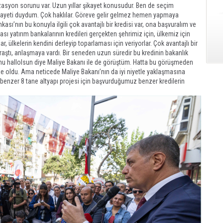
izasyon sorunu var. Uzun yıllar şikayet konusudur. Ben de seçim
ikayeti duydum. Çok haklılar. Göreve gelir gelmez hemen yapmaya
sı’nın bu konuyla ilgili çok avantajlı bir kredisi var, ona başvuralım ve
ı yatırım bankalarının kredileri gerçekten şehrimiz için, ülkemiz için
 ülkelerin kendini derleyip toparlaması için veriyorlar. Çok avantajlı bir
raştı, anlaşmaya vardı. Bir seneden uzun süredir bu kredinin bakanlık
nu hallolsun diye Maliye Bakanı ile de görüştüm. Hatta bu görüşmeden
de oldu. Ama neticede Maliye Bakanı’nın da iyi niyetle yaklaşmasına
enzer 8 tane altyapı projesi için başvurduğumuz benzer kredilerin