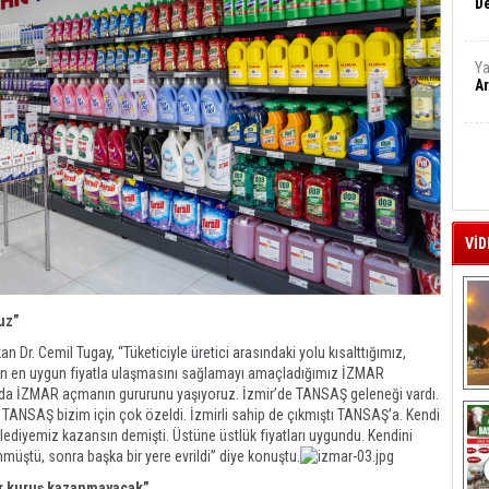
De
Ya
Ar
VİD
uz”
 Dr. Cemil Tugay, “Tüketiciyle üretici arasındaki yolu kısalttığımız,
olan en uygun fiyatla ulaşmasını sağlamayı amaçladığımız İZMAR
ağa’da İZMAR açmanın gururunu yaşıyoruz. İzmir’de TANSAŞ geleneği vardı.
A
r, TANSAŞ bizim için çok özeldi. İzmirli sahip de çıkmıştı TANSAŞ’a. Kendi
ediyemiz kazansın demişti. Üstüne üstlük fiyatları uygundu. Kendini
önmüştü, sonra başka bir yere evrildi” diye konuştu.
ir kuruş kazanmayacak”