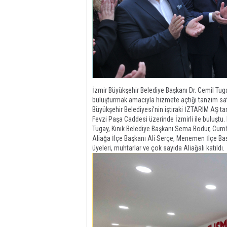
İzmir Büyükşehir Belediye Başkanı Dr. Cemil Tugay
buluşturmak amacıyla hizmete açtığı tanzim sat
Büyükşehir Belediyesi’nin iştiraki İZTARIM AŞ t
Fevzi Paşa Caddesi üzerinde İzmirli ile buluştu.
Tugay, Kınık Belediye Başkanı Sema Bodur, Cumhu
Aliağa İlçe Başkanı Ali Serçe, Menemen İlçe Baş
üyeleri, muhtarlar ve çok sayıda Aliağalı katıldı.