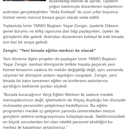
düzenlediği etkinlik ile ayrıldı. Üyelerin
yoğun katılımıyla düzenlenen toplantının
ardından gerçekleştirilen “Veda Kokteyli” ile uzun yıllar boyunca
hizmet veren mevcut binaya geçici olarak veda edildi.
Toplantıda İzmir YMMO Başkanı Yaşar Zengin, üyelerle Odanın
genel durumu ve teftiş raporuna dair bilgi paylaşırken, üyeler de
görüşlerini dile getirdi. Ardından düzenlenen kokteyl ile eski binada
son kez bir araya gelindi.
Zengin: “Yeni binada eğitim merkezi de olacak”
Yeni döneme ilişkin projeleri de paylaşan İzmir YMMO Başkanı
Yaşar Zengin, kentsel dönüşümle birlikte hayata geçecek yeni
hizmet binasının sadece bir mekân değişikliği değil, aynı zamanda
vizyoner bir dönüşüm anlamı taşıdığını vurguladı. Zengin, yeni
binada bir katın tamamen eğitim ve konferans salonlarına
ayrıldığını belirterek şunları söyledi:
“Burada kuracağımız Vergi Eğitim Merkezi ile sadece meslek
mensuplarımızın değil, işletmelerin de ihtiyaç duyduğu her düzeyde
muhasebe personelini yetiştirmeyi hedefliyoruz. Bu eğitim
programları meslek içi gelişimin yanında üniversiteden mezun
gençlerin sektöre entegrasyonunu kolaylaştıracak. Sektörümüzdeki
en büyük sorunlardan biri olan nitelikli personel eksikliğini bu
merkez ile kapatmayı amaçlıyoruz.”