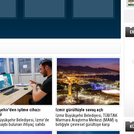
E
ehir'den işitme cihazı
İzmir gürültüyle savaş açtı
i
İzmir Büyükşehir Belediyesi, TÜBİTAK
üyükşehir Belediyesi, İzmir'de
Marmara Araştırma Merkezi (MAM) iş
kaybı bulunan ihtiyaç sahibi
birliğiyle çevresel gürültüye karşı
K
şların günlük yaşamlarını
kapsamlı bir çalışma başlatıyor.
aştırmak ve toplumsal yaşama