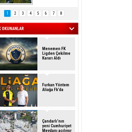
Hasan Eser'in 
Objektifinden
1
2
3
4
5
6
7
8
K OKUNANLAR
Menemen FK
Ligden Çekilme
Kararı Aldı
Furkan Yöntem
Aliağa Fk’da
Çandarlı’nın
yeni Cumhuriyet
Meydanı açılıyor