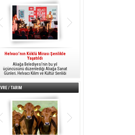
Helvacı’nın Köklü Mirası Şenlikle
Helvacı’da Kültür, Sanat Ve Müzik
A
Yaşatıldı
Şöleni
Aliağa Belediyesi’nin bu yıl
Aliağa Belediyesi tarafından
üçüncüsünü düzenlediği Aliağa Sanat
düzenlenen Aliağa Sanat Günleri, 25
Günleri, Helvacı Kilim ve Kültür Şenliği
Temmuz Cumartesi günü Helvacı’da
ile Helvacı’da renkli bir güne sahne
birbirinden renkli etkinliklerle devam
A
oldu.
edecek.
VRE / TARIM
o