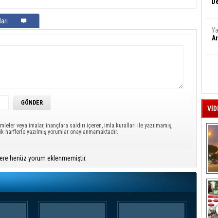
De
arı
Ya
Ar
VİD
mleler veya imalar, inançlara saldırı içeren, imla kuralları ile yazılmamış,
ük harflerle yazılmış yorumlar onaylanmamaktadır.
ere henüz yorum eklenmemiştir.
A