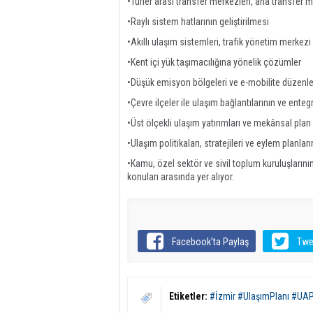
•Türler arası transfer merkezleri, ana transfer
•Raylı sistem hatlarının geliştirilmesi
•Akıllı ulaşım sistemleri, trafik yönetim merkezi
•Kent içi yük taşımacılığına yönelik çözümler
•Düşük emisyon bölgeleri ve e-mobilite düzenl
•Çevre ilçeler ile ulaşım bağlantılarının ve ent
•Üst ölçekli ulaşım yatırımları ve mekânsal plan
•Ulaşım politikaları, stratejileri ve eylem planla
•Kamu, özel sektör ve sivil toplum kuruluşlarının
konuları arasında yer alıyor.
Facebook'ta Paylaş
Twe
Etiketler:
#İzmir #UlaşımPlanı #UAP