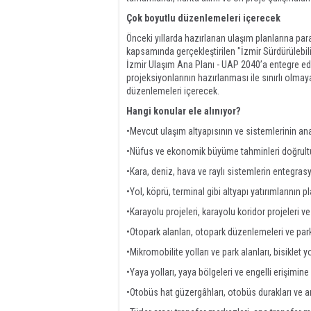
Çok boyutlu düzenlemeleri içerecek
Önceki yıllarda hazırlanan ulaşım planlarına para
kapsamında gerçekleştirilen "İzmir Sürdürülebili
İzmir Ulaşım Ana Planı - UAP 2040’a entegre edi
projeksiyonlarının hazırlanması ile sınırlı olma
düzenlemeleri içerecek.
Hangi konular ele alınıyor?
•Mevcut ulaşım altyapısının ve sistemlerinin ana
•Nüfus ve ekonomik büyüme tahminleri doğrultu
•Kara, deniz, hava ve raylı sistemlerin entegra
•Yol, köprü, terminal gibi altyapı yatırımlarının 
•Karayolu projeleri, karayolu koridor projeleri 
•Otopark alanları, otopark düzenlemeleri ve pa
•Mikromobilite yolları ve park alanları, bisiklet
•Yaya yolları, yaya bölgeleri ve engelli erişimi
•Otobüs hat güzergâhları, otobüs durakları ve a