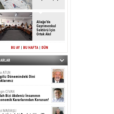
Aliağa'da
Gayrimenkul
Sektörü İçin
Ortak Akıl
Buluşması
BU AY
|
BU HAFTA
|
DÜN
ZARLAR
ta ATUN
giliz Dönemindeki Dini
klarımız
gin CİVAN
lah Bizi Akdeniz İnsanının
konomik Kararlarından Korusun!
ol MARAŞLI