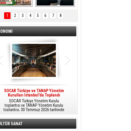
ÖNAL TARIM 
Aliağa'da Polis 
TANITIM FİLMİ
Haftası Kutlandı
1
2
3
4
5
6
7
8
KONOMİ
SOCAR Türkiye ve TANAP Yönetim
Tüpraş Temiz Hidrojen
Kurulları İstanbul'da Toplandı
Teknolojisini Sahada Test Edecek
SOCAR Türkiye Yönetim Kurulu
Stratejik Dönüşüm Planı kapsamında
toplantısı ve TANAP Yönetim Kurulu
düşük karbonlu ve yenilenebilir enerji
toplantısı, 30 Temmuz 2026 tarihinde
çözümlerine odaklanan Tüpraş, temiz
İstanbul’da gerçekleştirildi.
hidrojen teknolojileri alanında yenilikçi
projelere öncülük ediyor.
ÜLTÜR SANAT