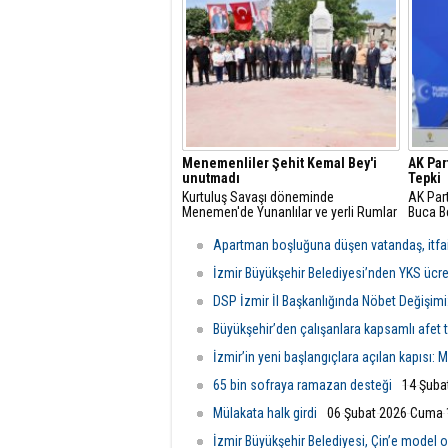
bugüne kadar 428 yönetici ve personel
daha et
yapay zekanın iş süreçlerinde etkin
amacıyl
kullanımına yönelik eğitim aldı.
sağlay
Menemenliler Şehit Kemal Bey'i
AK Par
unutmadı
Tepki
Kurtuluş Savaşı döneminde
AK Part
Menemen'de Yunanlılar ve yerli Rumlar
Buca Be
tarafından katledilen Kaymakam Kemal
operasy
Bey, şehadetinin 107. yıl dönümünde
değerl
Apartman boşluğuna düşen vatandaş, itfaiye
anıldı.
İzmir Büyükşehir Belediyesi’nden YKS ücre
DSP İzmir İl Başkanlığında Nöbet Değişimi
Büyükşehir’den çalışanlara kapsamlı afet t
İzmir’in yeni başlangıçlara açılan kapısı: 
65 bin sofraya ramazan desteği
14 Şuba
Mülakata halk girdi
06 Şubat 2026 Cuma 
İzmir Büyükşehir Belediyesi, Çin’e model 