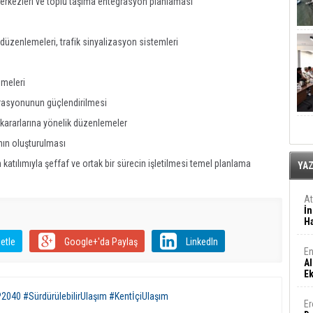
 merkezleri ve toplu taşıma entegrasyon planlaması
 düzenlemeleri, trafik sinyalizasyon sistemleri
emeleri
egrasyonunun güçlendirilmesi
 kararlarına yönelik düzenlemeler
rının oluşturulması
 katılımıyla şeffaf ve ortak bir sürecin işletilmesi temel planlama
YA
A
İn
Ha
etle
Google+'da Paylaş
LinkedIn
En
Al
E
2040 #SürdürülebilirUlaşım #KentİçiUlaşım
Er