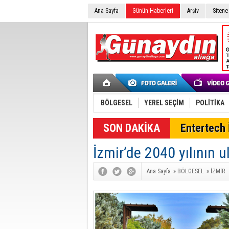
Ana Sayfa
Günün Haberleri
Arşiv
Sitene
BÖLGESEL
YEREL SEÇİM
POLİTİKA
SON DAKİKA
Entertech İ
İzmir’de 2040 yılının u
Ana Sayfa
»
BÖLGESEL
»
İZMİR