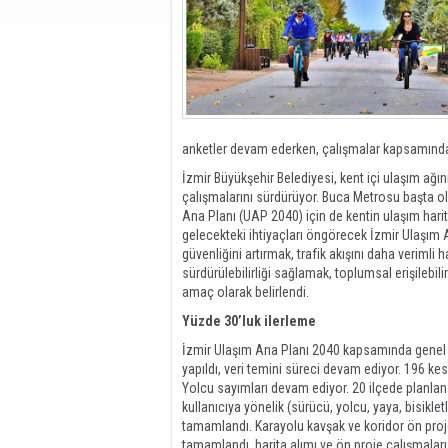
anketler devam ederken, çalışmalar kapsamında 
İzmir Büyükşehir Belediyesi, kent içi ulaşım ağı
çalışmalarını sürdürüyor. Buca Metrosu başta ol
Ana Planı (UAP 2040) için de kentin ulaşım harit
gelecekteki ihtiyaçları öngörecek İzmir Ulaşım 
güvenliğini artırmak, trafik akışını daha verimli
sürdürülebilirliği sağlamak, toplumsal erişilebi
amaç olarak belirlendi.
Yüzde 30’luk ilerleme
İzmir Ulaşım Ana Planı 2040 kapsamında genel 
yapıldı, veri temini süreci devam ediyor. 196 k
Yolcu sayımları devam ediyor. 20 ilçede planlan
kullanıcıya yönelik (sürücü, yolcu, yaya, bisiklet
tamamlandı. Karayolu kavşak ve koridor ön proje
tamamlandı, harita alımı ve ön proje çalışmalar