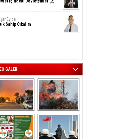
vlet İçindeki Devletçikler (2)
şar Eyice
tık Sahip Cıkalım
EO GALERİ
liağa ‘da  otluk 
Aliağa'nın Ciğerleri 
alanda çıkan 
Yandı
yangın evlere 
sıçramadan 
söndürüldü