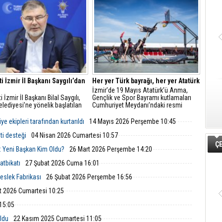
kin katılımlarını desteklemek
a işitme cihazı desteği
acak.
ti İzmir İl Başkanı Saygılı’dan
Her yer Türk bayrağı, her yer Atatürk
İzmir’de 19 Mayıs Atatürk’ü Anma,
i İzmir İl Başkanı Bilal Saygılı,
Gençlik ve Spor Bayramı kutlamaları
lediyesi’ne yönelik başlatılan
Cumhuriyet Meydanı’ndaki resmi
onun ardından yazılı bir
törenle başladı.
endirmede bulundu.
 ekipleri tarafından kurtarıldı
14 Mayıs 2026 Perşembe 10:45
ti desteği
04 Nisan 2026 Cumartesi 10:57
ÇE
: Yeni Başkan Kim Oldu?
26 Mart 2026 Perşembe 14:20
atbikatı
27 Şubat 2026 Cuma 16:01
Meslek Fabrikası
26 Şubat 2026 Perşembe 16:56
t 2026 Cumartesi 10:25
15:05
oldu
22 Kasım 2025 Cumartesi 11:05