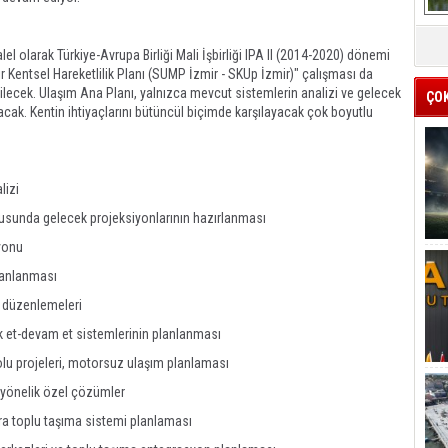
lel olarak Türkiye-Avrupa Birliği Mali İşbirliği IPA II (2014-2020) dönemi
r Kentsel Hareketlilik Planı (SUMP İzmir - SKUp İzmir)" çalışması da
lecek. Ulaşım Ana Planı, yalnızca mevcut sistemlerin analizi ve gelecek
ÇO
yacak. Kentin ihtiyaçlarını bütüncül biçimde karşılayacak çok boyutlu
lizi
sunda gelecek projeksiyonlarının hazırlanması
syonu
planlanması
ve düzenlemeleri
rk et-devam et sistemlerinin planlanması
 yolu projeleri, motorsuz ulaşım planlaması
ne yönelik özel çözümler
ra toplu taşıma sistemi planlaması