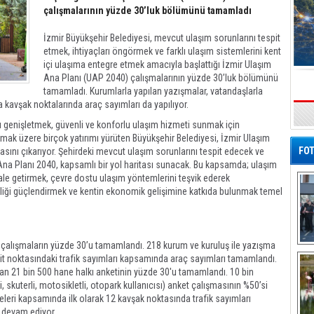
çalışmalarının yüzde 30’luk bölümünü tamamladı
İzmir Büyükşehir Belediyesi, mevcut ulaşım sorunlarını tespit
etmek, ihtiyaçları öngörmek ve farklı ulaşım sistemlerini kent
içi ulaşıma entegre etmek amacıyla başlattığı İzmir Ulaşım
Ana Planı (UAP 2040) çalışmalarının yüzde 30’luk bölümünü
tamamladı. Kurumlarla yapılan yazışmalar, vatandaşlarla
kavşak noktalarında araç sayımları da yapılıyor.
s
nı genişletmek, güvenli ve konforlu ulaşım hizmeti sunmak için
mak üzere birçok yatırımı yürüten Büyükşehir Belediyesi, İzmir Ulaşım
FOT
asını çıkarıyor. Şehirdeki mevcut ulaşım sorunlarını tespit edecek ve
Ana Planı 2040, kapsamlı bir yol haritası sunacak. Bu kapsamda; ulaşım
 hale getirmek, çevre dostu ulaşım yöntemlerini teşvik ederek
lirliği güçlendirmek ve kentin ekonomik gelişimine katkıda bulunmak temel
çalışmaların yüzde 30’u tamamlandı. 218 kurum ve kuruluş ile yazışma
De
esit noktasındaki trafik sayımları kapsamında araç sayımları tamamlandı.
Al
an 21 bin 500 hane halkı anketinin yüzde 30'u tamamlandı. 10 bin
li, skuterli, motosikletli, otopark kullanıcısı) anket çalışmasının %50’si
leri kapsamında ilk olarak 12 kavşak noktasında trafik sayımları
ı devam ediyor.