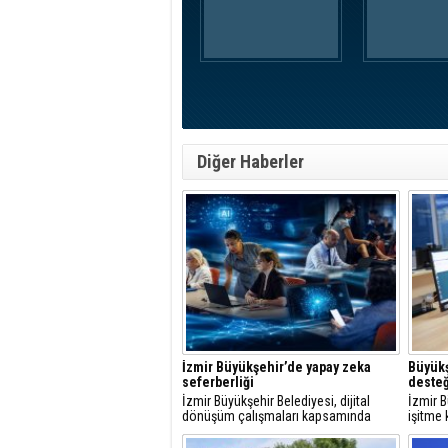
Diğer Haberler
İzmir Büyükşehir’de yapay zeka
Büyükş
seferberliği
desteğ
İzmir Büyükşehir Belediyesi, dijital
İzmir B
dönüşüm çalışmaları kapsamında
işitme 
çalışanlarını yapay zekaya hazırlıyor.
vatanda
Kurum genelinde başlatılan eğitimlerle
kolayl