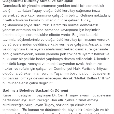
Olağanüstü Kurultay Süreci ve Sonuçları
Demokratik bir yönetim ortamının yeniden tesisi için sorumluluk
aldığını hatırlatan Tugay, olağanüstü kurultay çağrısına imza
vererek sürece katkı sunmaya çalıştığını belirtti. Gelinen noktada iyi
niyetli adımların karşılık bulmadığını dile getiren Tugay,
açıklamasını şöyle sürdürdü: "Partimizin normal demokratik
yönetim ortamına en kısa zamanda kavuşması için hepimizin
üzerine düşen sorumluluklar elbette vardır. Bugüne kadarki
tavrımla, söylemlerimle ve olağanüstü kurultay için imzamı vererek
bu sürece elimden geldiğince katkı vermeye çalıştım. Ancak anlıyor
ve görüyorum ki iyi niyetli çabalarımız beklediğimiz süre içerisinde
sonuç vermeyecek, bunun yanında pek çok parti üyemiz haksız ve
hukuksuz bir şekilde hedef yapılmaya devam edilecektir. Ülkemizin
her türlü kurgu, vesayet ve manipülasyondan uzak, halkımızın
hakları ve refahı için çalışan bir Cumhuriyet Halk Partisine ihtiyacı
olduğuna yürekten inanıyorum. Yaşamım boyunca bu mücadelenin
bir parçası olmaya devam edeceğim. Ancak “Mutlak Butlan CHP’si”
bu mücadelenin çatısı değildir."
Bağımsız Belediye Başkanlığı Dönemi
Kararının detaylarını paylaşan Dr. Cemil Tugay, siyasi mücadelesini
partisinden ayrı sürdüreceğini ilan etti. Şehre hizmet etmeyi
sürdüreceğini vurgulayan Tugay, sözlerini şu cümlelerle
tamamladı: "Bu kanaat ve düşüncelerle, büyük bir üzüntüyle ve bir