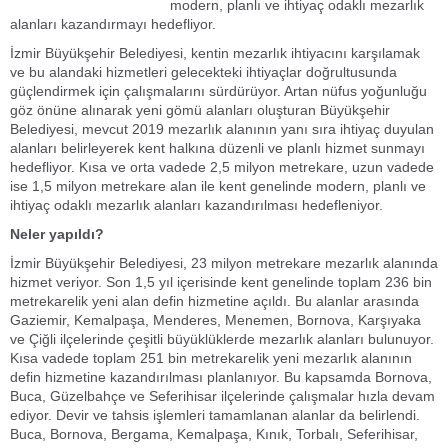
modern, planlı ve ihtiyaç odaklı mezarlık
alanları kazandırmayı hedefliyor.
İzmir Büyükşehir Belediyesi, kentin mezarlık ihtiyacını karşılamak
ve bu alandaki hizmetleri gelecekteki ihtiyaçlar doğrultusunda
güçlendirmek için çalışmalarını sürdürüyor. Artan nüfus yoğunluğu
göz önüne alınarak yeni gömü alanları oluşturan Büyükşehir
Belediyesi, mevcut 2019 mezarlık alanının yanı sıra ihtiyaç duyulan
alanları belirleyerek kent halkına düzenli ve planlı hizmet sunmayı
hedefliyor. Kısa ve orta vadede 2,5 milyon metrekare, uzun vadede
ise 1,5 milyon metrekare alan ile kent genelinde modern, planlı ve
ihtiyaç odaklı mezarlık alanları kazandırılması hedefleniyor.
Neler yapıldı?
İzmir Büyükşehir Belediyesi, 23 milyon metrekare mezarlık alanında
hizmet veriyor. Son 1,5 yıl içerisinde kent genelinde toplam 236 bin
metrekarelik yeni alan defin hizmetine açıldı. Bu alanlar arasında
Gaziemir, Kemalpaşa, Menderes, Menemen, Bornova, Karşıyaka
ve Çiğli ilçelerinde çeşitli büyüklüklerde mezarlık alanları bulunuyor.
Kısa vadede toplam 251 bin metrekarelik yeni mezarlık alanının
defin hizmetine kazandırılması planlanıyor. Bu kapsamda Bornova,
Buca, Güzelbahçe ve Seferihisar ilçelerinde çalışmalar hızla devam
ediyor. Devir ve tahsis işlemleri tamamlanan alanlar da belirlendi.
Buca, Bornova, Bergama, Kemalpaşa, Kınık, Torbalı, Seferihisar,