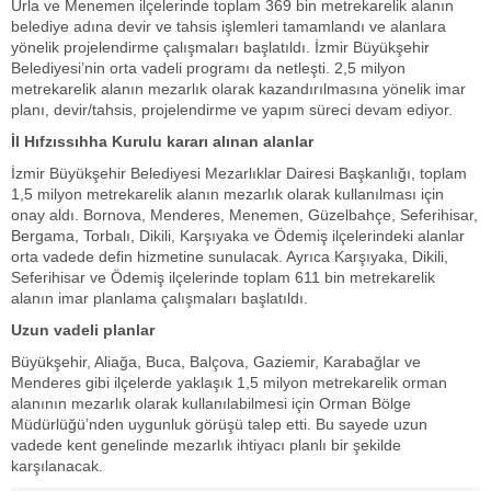
Urla ve Menemen ilçelerinde toplam 369 bin metrekarelik alanın
belediye adına devir ve tahsis işlemleri tamamlandı ve alanlara
yönelik projelendirme çalışmaları başlatıldı. İzmir Büyükşehir
Belediyesi’nin orta vadeli programı da netleşti. 2,5 milyon
metrekarelik alanın mezarlık olarak kazandırılmasına yönelik imar
planı, devir/tahsis, projelendirme ve yapım süreci devam ediyor.
İl Hıfzıssıhha Kurulu kararı alınan alanlar
İzmir Büyükşehir Belediyesi Mezarlıklar Dairesi Başkanlığı, toplam
1,5 milyon metrekarelik alanın mezarlık olarak kullanılması için
onay aldı. Bornova, Menderes, Menemen, Güzelbahçe, Seferihisar,
Bergama, Torbalı, Dikili, Karşıyaka ve Ödemiş ilçelerindeki alanlar
orta vadede defin hizmetine sunulacak. Ayrıca Karşıyaka, Dikili,
Seferihisar ve Ödemiş ilçelerinde toplam 611 bin metrekarelik
alanın imar planlama çalışmaları başlatıldı.
Uzun vadeli planlar
Büyükşehir, Aliağa, Buca, Balçova, Gaziemir, Karabağlar ve
Menderes gibi ilçelerde yaklaşık 1,5 milyon metrekarelik orman
alanının mezarlık olarak kullanılabilmesi için Orman Bölge
Müdürlüğü’nden uygunluk görüşü talep etti. Bu sayede uzun
vadede kent genelinde mezarlık ihtiyacı planlı bir şekilde
karşılanacak.