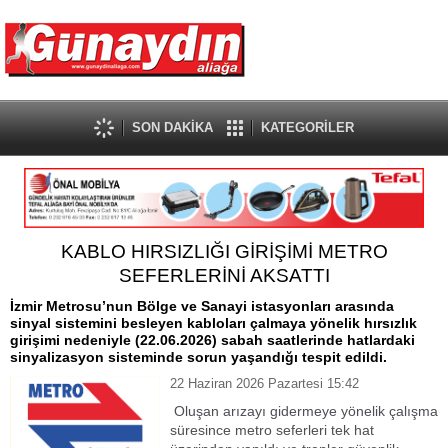
SON DAKİKA
KATEGORİLER
KABLO HIRSIZLIĞI GİRİŞİMİ METRO
SEFERLERİNİ AKSATTI
İzmir Metrosu’nun Bölge ve Sanayi istasyonları arasında
sinyal sistemini besleyen kabloları çalmaya yönelik hırsızlık
girişimi nedeniyle (22.06.2026) sabah saatlerinde hatlardaki
sinyalizasyon sisteminde sorun yaşandığı tespit edildi.
22 Haziran 2026 Pazartesi 15:42
Oluşan arızayı gidermeye yönelik çalışma
süresince metro seferleri tek hat