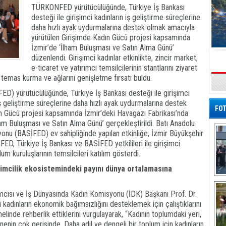
TÜRKONFED yürütücülüğünde, Türkiye İş Bankası
desteği ile girişimci kadınların iş geliştirme süreçlerine
daha hızlı ayak uydurmalarına destek olmak amacıyla
yürütülen Girişimde Kadın Gücü projesi kapsamında
İzmir’de ‘İlham Buluşması ve Satın Alma Günü’
düzenlendi. Girişimci kadınlar etkinlikte, zincir market,
e-ticaret ve yatırımcı temsilcilerinin stantlarını ziyaret
çin temas kurma ve ağlarını genişletme fırsatı buldu.
s
) yürütücülüğünde, Türkiye İş Bankası desteği ile girişimci
iş geliştirme süreçlerine daha hızlı ayak uydurmalarına destek
FOT
 Gücü projesi kapsamında İzmir’deki Havagazı Fabrikası’nda
lham Buluşması ve Satın Alma Günü’ gerçekleştirildi. Batı Anadolu
yonu (BASİFED) ev sahipliğinde yapılan etkinliğe, İzmir Büyükşehir
D, Türkiye İş Bankası ve BASİFED yetkilileri ile girişimci
plum kuruluşlarının temsilcileri katılım gösterdi.
işimcilik ekosistemindeki payını dünya ortalamasına
De
Al
sı ve İş Dünyasında Kadın Komisyonu (İDK) Başkanı Prof. Dr.
i kadınların ekonomik bağımsızlığını desteklemek için çalıştıklarını
elinde rehberlik ettiklerini vurgulayarak, “Kadının toplumdaki yeri,
enin çok gerisinde. Daha adil ve dengeli bir toplum için kadınların