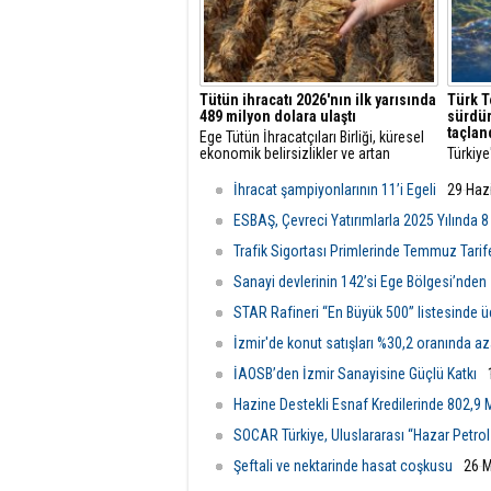
Tütün ihracatı 2026'nın ilk yarısında
Türk T
489 milyon dolara ulaştı
sürdür
taçlan
Ege Tütün İhracatçıları Birliği, küresel
ekonomik belirsizlikler ve artan
Türkiye
maliyetlere rağmen 2026'nın ilk altı
öncüsü
ayında ihracatını yüzde 4 artırarak 489
başarıl
İhracat şampiyonlarının 11’i Egeli
29 Haz
milyon dolara çıkardı ve istikrarlı
vizyon
büyümesini sürdürdü.
ediyor.
ESBAŞ, Çevreci Yatırımlarla 2025 Yılında 8
Trafik Sigortası Primlerinde Temmuz Tarife
Sanayi devlerinin 142’si Ege Bölgesi’nden
STAR Rafineri “En Büyük 500” listesinde 
İzmir'de konut satışları %30,2 oranında az
İAOSB’den İzmir Sanayisine Güçlü Katkı
Hazine Destekli Esnaf Kredilerinde 802,9 M
SOCAR Türkiye, Uluslararası “Hazar Petrol 
Şeftali ve nektarinde hasat coşkusu
26 M