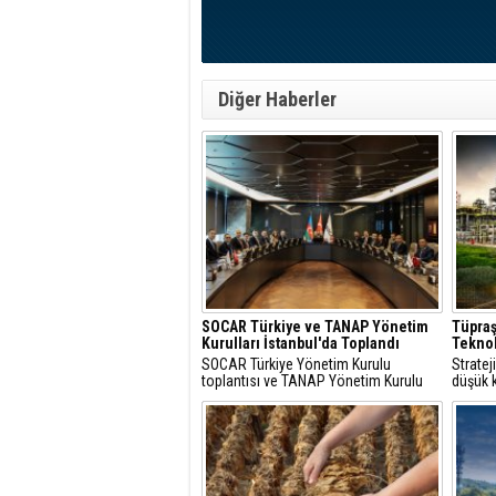
Diğer Haberler
SOCAR Türkiye ve TANAP Yönetim
Tüpraş
Kurulları İstanbul'da Toplandı
Teknol
SOCAR Türkiye Yönetim Kurulu
Strate
toplantısı ve TANAP Yönetim Kurulu
düşük k
toplantısı, 30 Temmuz 2026 tarihinde
çözüml
İstanbul’da gerçekleştirildi.
hidroje
projele