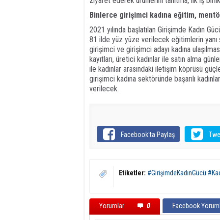
ziyaret ederek ürünlerini tanıtma, ilk iş birl
Binlerce girişimci kadına eğitim, mentö
2021 yılında başlatılan Girişimde Kadın Güc
81 ilde yüz yüze verilecek eğitimlerin yanı
girişimci ve girişimci adayı kadına ulaşılm
kayıtları, üretici kadınlar ile satın alma gün
ile kadınlar arasındaki iletişim köprüsü güç
girişimci kadına sektöründe başarılı kadınl
verilecek.
Facebook'ta Paylaş
Twe
Etiketler:
#GirişimdeKadınGücü #Kadı
Yorumlar
0
Facebook Yoruml