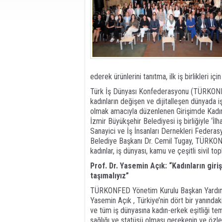
ederek ürünlerini tanıtma, ilk iş birlikleri i
Türk İş Dünyası Konfederasyonu (TÜRKONFED
kadınların değişen ve dijitalleşen dünyada 
olmak amacıyla düzenlenen Girişimde Kadın
İzmir Büyükşehir Belediyesi iş birliğiyle ‘İ
Sanayici ve İş İnsanları Dernekleri Federas
Belediye Başkanı Dr. Cemil Tugay, TÜRKONFE
kadınlar, iş dünyası, kamu ve çeşitli sivil to
Prof. Dr. Yasemin Açık: “Kadınların gir
taşımalıyız”
TÜRKONFED Yönetim Kurulu Başkan Yardımcı
Yasemin Açık , Türkiye’nin dört bir yanındak
ve tüm iş dünyasına kadın-erkek eşitliği tem
sağlığı ve statüsü olması gerekenin ve özlen