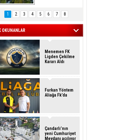
Hasan Eser'in 
Objektifinden
1
2
3
4
5
6
7
8
K OKUNANLAR
Menemen FK
Ligden Çekilme
Kararı Aldı
Furkan Yöntem
Aliağa Fk’da
Çandarlı’nın
yeni Cumhuriyet
Meydanı açılıyor