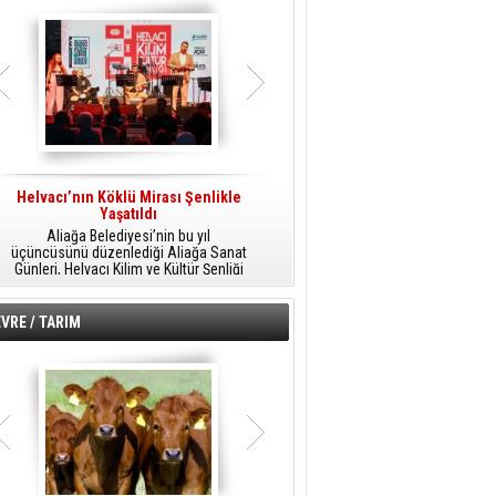
Helvacı’nın Köklü Mirası Şenlikle
Helvacı’da Kültür, Sanat Ve Müzik
A
Yaşatıldı
Şöleni
Aliağa Belediyesi’nin bu yıl
Aliağa Belediyesi tarafından
üçüncüsünü düzenlediği Aliağa Sanat
düzenlenen Aliağa Sanat Günleri, 25
Günleri, Helvacı Kilim ve Kültür Şenliği
Temmuz Cumartesi günü Helvacı’da
ile Helvacı’da renkli bir güne sahne
birbirinden renkli etkinliklerle devam
A
oldu.
edecek.
VRE / TARIM
o