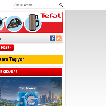
ı
DİĞER »
pıldı
 Toplandı
zara Taşıyor
A.Ş.’Ye İletti
Çağrısı
E ÇIKANLAR
 hızlı müdahale
'ye Geçti