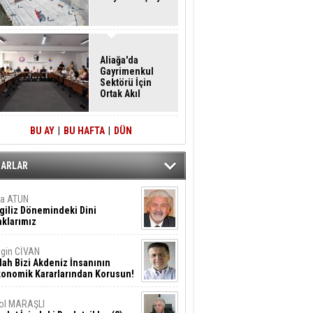
Aliağa'da
Gayrimenkul
Sektörü İçin
Ortak Akıl
Buluşması
BU AY
|
BU HAFTA
|
DÜN
ZARLAR
ta ATUN
giliz Dönemindeki Dini
klarımız
gin CİVAN
lah Bizi Akdeniz İnsanının
konomik Kararlarından Korusun!
ol MARAŞLI