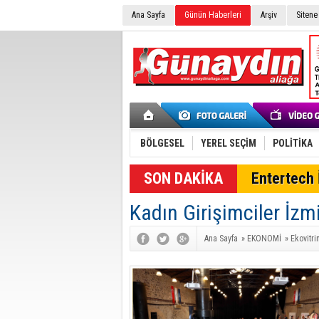
Ana Sayfa
Günün Haberleri
Arşiv
Sitene
BÖLGESEL
YEREL SEÇİM
POLİTİKA
SON DAKİKA
Entertech İ
Kadın Girişimciler İzmi
Ana Sayfa
»
EKONOMİ
»
Ekovitri