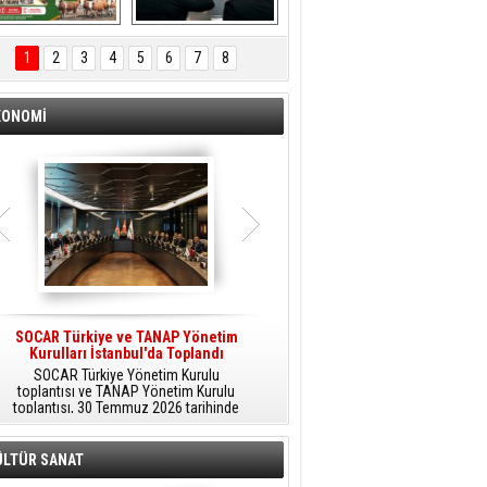
ÖNAL TARIM 
Aliağa'da Polis 
TANITIM FİLMİ
Haftası Kutlandı
1
2
3
4
5
6
7
8
KONOMİ
SOCAR Türkiye ve TANAP Yönetim
Tüpraş Temiz Hidrojen
Kurulları İstanbul'da Toplandı
Teknolojisini Sahada Test Edecek
SOCAR Türkiye Yönetim Kurulu
Stratejik Dönüşüm Planı kapsamında
toplantısı ve TANAP Yönetim Kurulu
düşük karbonlu ve yenilenebilir enerji
toplantısı, 30 Temmuz 2026 tarihinde
çözümlerine odaklanan Tüpraş, temiz
İstanbul’da gerçekleştirildi.
hidrojen teknolojileri alanında yenilikçi
projelere öncülük ediyor.
ÜLTÜR SANAT