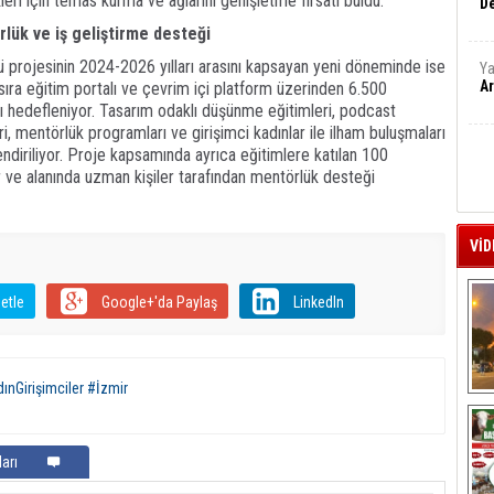
ikleri için temas kurma ve ağlarını genişletme fırsatı buldu.
De
rlük ve iş geliştirme desteği
ü projesinin 2024-2026 yılları arasını kapsayan yeni döneminde ise
Ya
Ar
 sıra eğitim portalı ve çevrim içi platform üzerinden 6.500
ası hedefleniyor. Tasarım odaklı düşünme eğitimleri, podcast
leri, mentörlük programları ve girişimci kadınlar ile ilham buluşmaları
lendiriliyor. Proje kapsamında ayrıca eğitimlere katılan 100
ar ve alanında uzman kişiler tarafından mentörlük desteği
VİD
etle
Google+'da Paylaş
LinkedIn
nGirişimciler #İzmir
A
arı