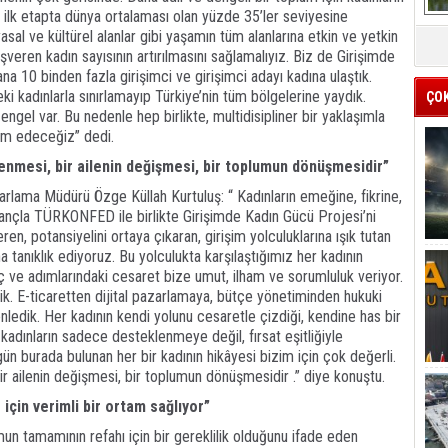
ı, ilk etapta dünya ortalaması olan yüzde 35’ler seviyesine
asal ve kültürel alanlar gibi yaşamın tüm alanlarına etkin ve yetkin
 işveren kadın sayısının artırılmasını sağlamalıyız. Biz de Girişimde
a 10 binden fazla girişimci ve girişimci adayı kadına ulaştık.
ki kadınlarla sınırlamayıp Türkiye’nin tüm bölgelerine yaydık.
ÇO
ngel var. Bu nedenle hep birlikte, multidisipliner bir yaklaşımla
am edeceğiz” dedi.
lenmesi, bir ailenin değişmesi, bir toplumun dönüşmesidir”
rlama Müdürü Özge Küllah Kurtuluş: “ Kadınların emeğine, fikrine,
ançla TÜRKONFED ile birlikte Girişimde Kadın Gücü Projesi’ni
en, potansiyelini ortaya çıkaran, girişim yolculuklarına ışık tutan
 tanıklık ediyoruz. Bu yolculukta karşılaştığımız her kadının
enç ve adımlarındaki cesaret bize umut, ilham ve sorumluluk veriyor.
k. E-ticaretten dijital pazarlamaya, bütçe yönetiminden hukuki
nledik. Her kadının kendi yolunu cesaretle çizdiği, kendine has bir
, kadınların sadece desteklenmeye değil, fırsat eşitliğiyle
n burada bulunan her bir kadının hikâyesi bizim için çok değerli.
bir ailenin değişmesi, bir toplumun dönüşmesidir .” diye konuştu.
 için verimli bir ortam sağlıyor”
n tamamının refahı için bir gereklilik olduğunu ifade eden