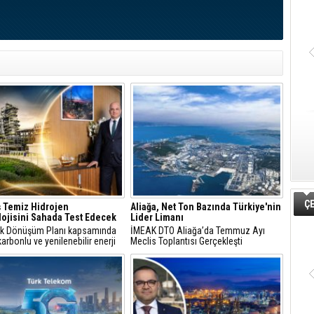
ÇE
 Temiz Hidrojen
Aliağa, Net Ton Bazında Türkiye'nin
ojisini Sahada Test Edecek
Lider Limanı
jik Dönüşüm Planı kapsamında
İMEAK DTO Aliağa’da Temmuz Ayı
arbonlu ve yenilenebilir enerji
Meclis Toplantısı Gerçekleşti
erine odaklanan Tüpraş, temiz
n teknolojileri alanında yenilikçi
re öncülük ediyor.