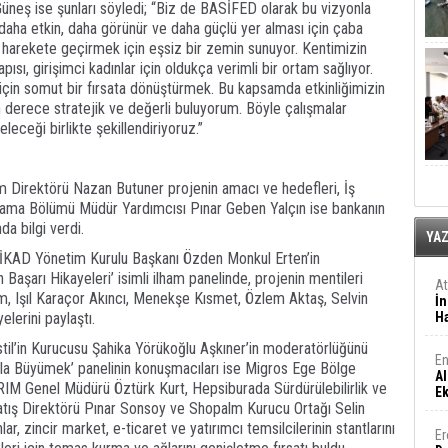
eş ise şunları söyledi; “Biz de BASİFED olarak bu vizyonla
daha etkin, daha görünür ve daha güçlü yer alması için çaba
harekete geçirmek için eşsiz bir zemin sunuyor. Kentimizin
pısı, girişimci kadınlar için oldukça verimli bir ortam sağlıyor.
 için somut bir fırsata dönüştürmek. Bu kapsamda etkinliğimizin
n derece stratejik ve değerli buluyorum. Böyle çalışmalar
leceği birlikte şekillendiriyoruz.”
m Direktörü Nazan Butuner projenin amacı ve hedefleri, İş
lama Bölümü Müdür Yardımcısı Pınar Geben Yalçın ise bankanın
nda bilgi verdi.
YA
İZİKAD Yönetim Kurulu Başkanı Özden Monkul Erten’in
şarı Hikayeleri’ isimli ilham panelinde, projenin mentileri
A
m, Işıl Karaçor Akıncı, Menekşe Kısmet, Özlem Aktaş, Selvin
İn
elerini paylaştı.
Ha
stil’in Kurucusu Şahika Yörükoğlu Aşkıner’in moderatörlüğünü
En
arla Büyümek’ panelinin konuşmacıları ise Migros Ege Bölge
Al
M Genel Müdürü Öztürk Kurt, Hepsiburada Sürdürülebilirlik ve
E
tış Direktörü Pınar Sonsoy ve Shopalm Kurucu Ortağı Selin
lar, zincir market, e-ticaret ve yatırımcı temsilcilerinin stantlarını
Er