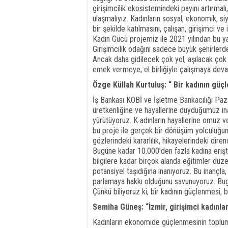
girişimcilik ekosistemindeki payını artırmal
ulaşmalıyız. Kadınların sosyal, ekonomik, siy
bir şekilde katılmasını, çalışan, girişimci ve
Kadın Gücü projemiz ile 2021 yılından bu yan
Girişimcilik odağını sadece büyük şehirlerde
Ancak daha gidilecek çok yol, aşılacak çok e
emek vermeye, el birliğiyle çalışmaya dev
Özge Küllah Kurtuluş: “ Bir kadının güç
İş Bankası KOBİ ve İşletme Bankacılığı Paza
üretkenliğine ve hayallerine duyduğumuz in
yürütüyoruz. K adınların hayallerine omuz ver
bu proje ile gerçek bir dönüşüm yolculuğuna
gözlerindeki kararlılık, hikayelerindeki dir
Bugüne kadar 10.000’den fazla kadına erişti
bilgilere kadar birçok alanda eğitimler düze
potansiyel taşıdığına inanıyoruz. Bu inançla
parlamaya hakkı olduğunu savunuyoruz. Bugü
Çünkü biliyoruz ki, bir kadının güçlenmesi, 
Semiha Güneş: “İzmir, girişimci kadınlar
Kadınların ekonomide güçlenmesinin toplumu