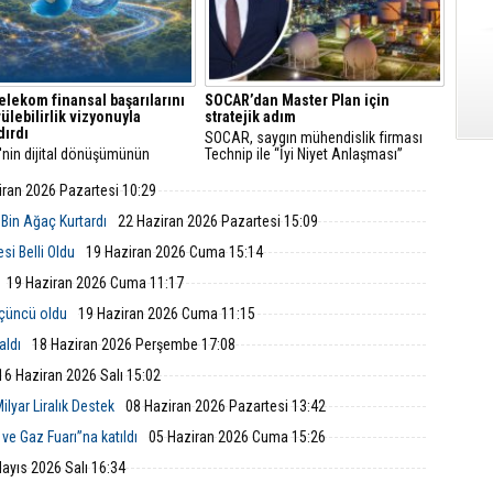
elekom finansal başarılarını
SOCAR’dan Master Plan için
ülebilirlik vizyonuyla
stratejik adım
dırdı
SOCAR, saygın mühendislik firması
'nin dijital dönüşümünün
Technip ile “İyi Niyet Anlaşması”
 Türk Telekom, finansal
imzaladı. Petkim Master Plan projesi
arını sürdürülebilirlik odaklı
doğrultusunda yürütülecek FEED
iran 2026 Pazartesi 10:29
uyla taçlandırmaya devam
çalışmaları; mühendislik, teknik ve
ekonomik analizleri kapsıyor.
 Bin Ağaç Kurtardı
22 Haziran 2026 Pazartesi 15:09
si Belli Oldu
19 Haziran 2026 Cuma 15:14
19 Haziran 2026 Cuma 11:17
üçüncü oldu
19 Haziran 2026 Cuma 11:15
aldı
18 Haziran 2026 Perşembe 17:08
16 Haziran 2026 Salı 15:02
ilyar Liralık Destek
08 Haziran 2026 Pazartesi 13:42
ve Gaz Fuarı”na katıldı
05 Haziran 2026 Cuma 15:26
ayıs 2026 Salı 16:34