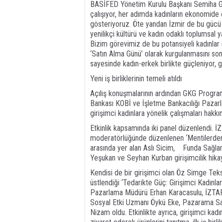
BASİFED Yönetim Kurulu Başkanı Semiha Gün
çalışıyor, her adımda kadınların ekonomide 
gösteriyoruz. Öte yandan İzmir de bu gücü 
yenilikçi kültürü ve kadın odaklı toplumsal ya
Bizim görevimiz de bu potansiyeli kadınlar
‘Satın Alma Günü’ olarak kurgulanmasını so
sayesinde kadın-erkek birlikte güçleniyor, ge
Yeni iş birliklerinin temeli atıldı
Açılış konuşmalarının ardından GKG Progra
Bankası KOBİ ve İşletme Bankacılığı Pazar
girişimci kadınlara yönelik çalışmaları hakkı
Etkinlik kapsamında iki panel düzenlendi. 
moderatörlüğünde düzenlenen ‘Mentilerden Ba
arasında yer alan Aslı Sicim, Funda Sağla
Yeşukan ve Seyhan Kurban girişimcilik hikay
Kendisi de bir girişimci olan Öz Simge Tek
üstlendiği ‘Tedarikte Güç: Girişimci Kadınl
Pazarlama Müdürü Erhan Karacasulu, İZTARI
Sosyal Etki Uzmanı Öykü Eke, Pazarama Sa
Nizam oldu. Etkinlikte ayrıca, girişimci kadın