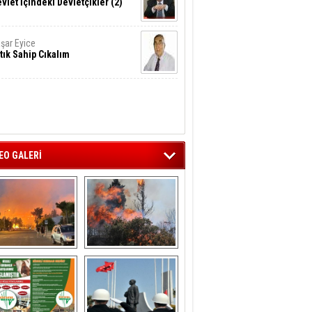
vlet İçindeki Devletçikler (2)
şar Eyice
tık Sahip Cıkalım
EO GALERİ
liağa ‘da  otluk 
Aliağa'nın Ciğerleri 
alanda çıkan 
Yandı
yangın evlere 
sıçramadan 
söndürüldü