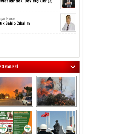
vlet İçindeki Devletçikler (2)
şar Eyice
tık Sahip Cıkalım
EO GALERİ
liağa ‘da  otluk 
Aliağa'nın Ciğerleri 
alanda çıkan 
Yandı
yangın evlere 
sıçramadan 
söndürüldü