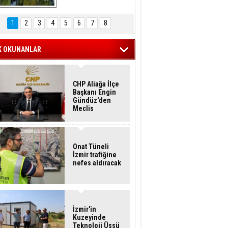
Hasan Eser'in 
Objektifinden
1
2
3
4
5
6
7
8
K OKUNANLAR
CHP Aliağa İlçe
Başkanı Engin
Gündüz'den
Meclis
Üyelerine İstifa
Çağrısı
Onat Tüneli
İzmir trafiğine
nefes aldıracak
İzmir'in
Kuzeyinde
Teknoloji Üssü