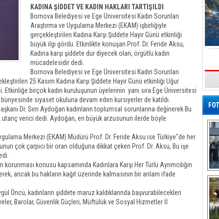
KADINA ŞİDDET VE KADIN HAKLARI TARTIŞILDI
Bornova Belediyesi ve Ege Üniversitesi Kadın Sorunları
Araştırma ve Uygulama Merkezi (EKAM) işbirliğiyle
gerçekleştirilen Kadına Karşı Şiddete Hayır Günü etkinliği
büyük ilgi gördü. Etkinlikte konuşan Prof. Dr. Feride Aksu,
Kadına karşı şiddete dur diyecek olan, örgütlü kadın
mücadelesidir dedi.
Bornova Belediyesi ve Ege Üniversitesi Kadın Sorunları
leştirilen 25 Kasım Kadına Karşı Şiddete Hayır Günü etkinliği Uğur
s
 Etkinliğe birçok kadın kuruluşunun üyelerinin yanı sıra Ege Üniversitesi
bünyesinde siyaset okuluna devam eden kursiyerler de katıldı.
FOT
aşkanı Dr. Sırrı Aydoğan kadınların toplumsal sorunlarına değinerek Bu
k utanç verici dedi. Aydoğan, en büyük arzusunun ilerde böyle
Uygulama Merkezi (EKAM) Müdürü Prof. Dr. Feride Aksu ise Türkiye"de her
Bunun çok çarpıcı bir oran olduğuna dikkat çeken Prof. Dr. Aksu, Bu işe
edi.
ın korunması konusu kapsamında Kadınlara Karşı Her Türlü Ayrımcılığın
erek, ancak bu hakların kağıt üzerinde kalmasının bir anlam ifade
De
Al
l Öncü, kadınların şiddete maruz kaldıklarında başvurabilecekleri
iyeler, Barolar, Güvenlik Güçleri, Müftülük ve Sosyal Hizmetler İl