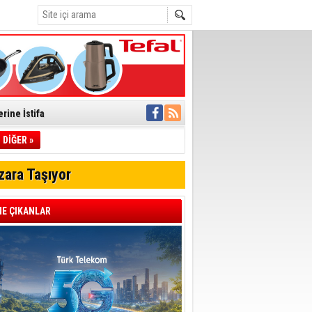
rine İstifa
ı
DİĞER »
zara Taşıyor
pıldı
 Toplandı
E ÇIKANLAR
A.Ş.’Ye İletti
Çağrısı
 hızlı müdahale
'ye Geçti