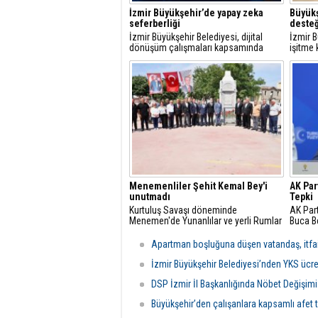
İzmir Büyükşehir’de yapay zeka
Büyükş
seferberliği
desteğ
İzmir Büyükşehir Belediyesi, dijital
İzmir B
dönüşüm çalışmaları kapsamında
işitme 
çalışanlarını yapay zekaya hazırlıyor.
vatanda
Kurum genelinde başlatılan eğitimlerle
kolayl
bugüne kadar 428 yönetici ve personel
daha et
yapay zekanın iş süreçlerinde etkin
amacıyl
kullanımına yönelik eğitim aldı.
sağlay
Menemenliler Şehit Kemal Bey'i
AK Par
unutmadı
Tepki
Kurtuluş Savaşı döneminde
AK Part
Menemen'de Yunanlılar ve yerli Rumlar
Buca Be
tarafından katledilen Kaymakam Kemal
operasy
Bey, şehadetinin 107. yıl dönümünde
değerl
Apartman boşluğuna düşen vatandaş, itfaiye
anıldı.
İzmir Büyükşehir Belediyesi’nden YKS ücre
DSP İzmir İl Başkanlığında Nöbet Değişimi
Büyükşehir’den çalışanlara kapsamlı afet t