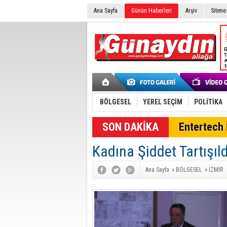
Ana Sayfa
Günün Haberleri
Arşiv
Sitene
BÖLGESEL
YEREL SEÇİM
POLİTİKA
SON DAKİKA
Entertech İ
Kadına Şiddet Tartışıld
Ana Sayfa
»
BÖLGESEL
»
İZMİR