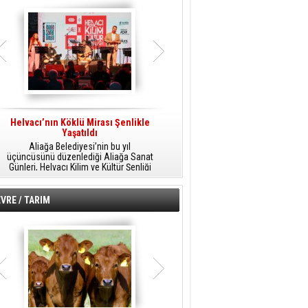
Helvacı’nın Köklü Mirası Şenlikle
Helvacı’da Kültür, Sanat Ve Müzik
A
Yaşatıldı
Şöleni
Aliağa Belediyesi’nin bu yıl
Aliağa Belediyesi tarafından
üçüncüsünü düzenlediği Aliağa Sanat
düzenlenen Aliağa Sanat Günleri, 25
Günleri, Helvacı Kilim ve Kültür Şenliği
Temmuz Cumartesi günü Helvacı’da
ile Helvacı’da renkli bir güne sahne
birbirinden renkli etkinliklerle devam
A
oldu.
edecek.
VRE / TARIM
o