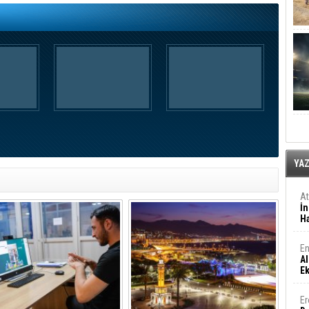
YA
A
İn
Ha
En
Al
E
Er