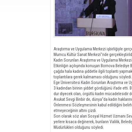
Araştırma ve Uygulama Merkezi işbirliğiyle gerçek
Mumcu Kültür Sanat Merkezi"nde gerçekleştirildi.
Kadın Sorunları Araştırma ve Uygulama Merkezi 
Etkinliğin açılışında konuşan Bornova Belediye B
çağda hala kadına şiddetle ilgili toplantı yapma
toplantılara gerek kalmaması olduğunu söyledi.
Ege Üniversitesi Kadın Sorunları Araştırma ve 
3 kadından birinin şiddet gördüğünü ifade etti. 
dur diyecek olan, örgütlü kadın mücadelesidir d
Avukat Sevgi Binbir de, dünya"da kadın hakların
Önlenmesi Sözleşmesinin kabul edildiğini belirt
etmeyeceğinin altını çizdi.
Son olarak söz alan Sosyal Hizmet Uzmanı Sevgü
yerlere kısaca değinerek, bunların Valilik, Beled
Müdürlükleri olduğunu söyledi.