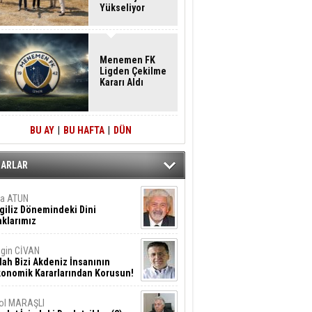
Yükseliyor
Menemen FK
Ligden Çekilme
Kararı Aldı
BU AY
|
BU HAFTA
|
DÜN
ZARLAR
ta ATUN
giliz Dönemindeki Dini
klarımız
gin CİVAN
lah Bizi Akdeniz İnsanının
konomik Kararlarından Korusun!
ol MARAŞLI