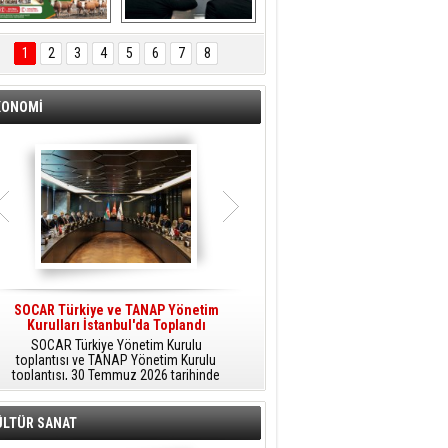
ÖNAL TARIM 
Aliağa'da Polis 
TANITIM FİLMİ
Haftası Kutlandı
1
2
3
4
5
6
7
8
KONOMİ
SOCAR Türkiye ve TANAP Yönetim
Tüpraş Temiz Hidrojen
Kurulları İstanbul'da Toplandı
Teknolojisini Sahada Test Edecek
SOCAR Türkiye Yönetim Kurulu
Stratejik Dönüşüm Planı kapsamında
toplantısı ve TANAP Yönetim Kurulu
düşük karbonlu ve yenilenebilir enerji
toplantısı, 30 Temmuz 2026 tarihinde
çözümlerine odaklanan Tüpraş, temiz
İstanbul’da gerçekleştirildi.
hidrojen teknolojileri alanında yenilikçi
projelere öncülük ediyor.
ÜLTÜR SANAT