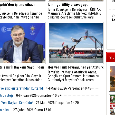
De
ehir'den işitme cihazı
İzmir gürültüyle savaş açtı
i
İzmir Büyükşehir Belediyesi, TÜBİTAK
üyükşehir Belediyesi, İzmir'de
Marmara Araştırma Merkezi (MAM) iş
Ya
kaybı bulunan ihtiyaç sahibi
birliğiyle çevresel gürültüye karşı
Ar
şların günlük yaşamlarını
kapsamlı bir çalışma başlatıyor.
aştırmak ve toplumsal yaşama
kin katılımlarını desteklemek
a işitme cihazı desteği
acak.
VİD
ti İzmir İl Başkanı Saygılı’dan
Her yer Türk bayrağı, her yer Atatürk
İzmir’de 19 Mayıs Atatürk’ü Anma,
i İzmir İl Başkanı Bilal Saygılı,
Gençlik ve Spor Bayramı kutlamaları
lediyesi’ne yönelik başlatılan
Cumhuriyet Meydanı’ndaki resmi
onun ardından yazılı bir
törenle başladı.
endirmede bulundu.
 ekipleri tarafından kurtarıldı
14 Mayıs 2026 Perşembe 10:45
A
ti desteği
04 Nisan 2026 Cumartesi 10:57
: Yeni Başkan Kim Oldu?
26 Mart 2026 Perşembe 14:20
atbikatı
27 Şubat 2026 Cuma 16:01