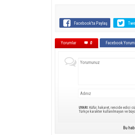
Facebook'ta Paylaş
Twe
Yorumlar
0
Facebook Yoruml
UYARI:
Küfür, hakaret, rencide edici cü
Türkçe karakter kullanılmayan ve büy
Bu hab