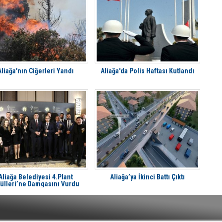
Aliağa'nın Ciğerleri Yandı
Aliağa'da Polis Haftası Kutlandı
Aliağa Belediyesi 4.Plant
Aliağa’ya İkinci Battı Çıktı
ülleri’ne Damgasını Vurdu