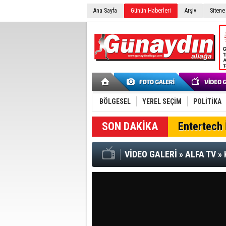
Ana Sayfa
Günün Haberleri
Arşiv
Sitene
BÖLGESEL
YEREL SEÇİM
POLİTİKA
SON DAKİKA
Entertech İ
VİDEO GALERİ
»
ALFA TV
»