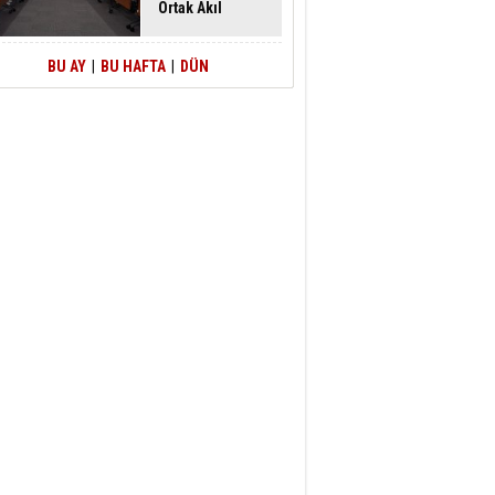
Ortak Akıl
Buluşması
BU AY
|
BU HAFTA
|
DÜN