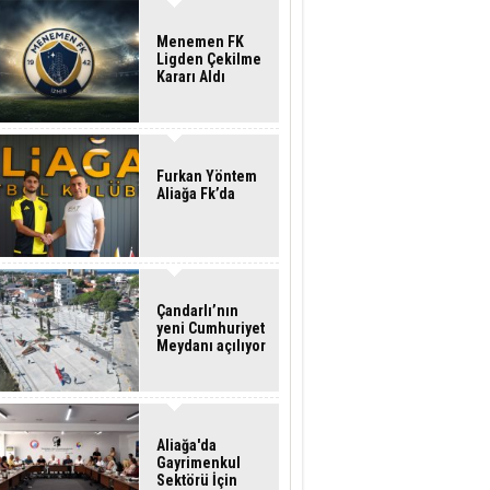
Menemen FK
Ligden Çekilme
Kararı Aldı
Furkan Yöntem
Aliağa Fk’da
Çandarlı’nın
yeni Cumhuriyet
Meydanı açılıyor
Aliağa'da
Gayrimenkul
Sektörü İçin