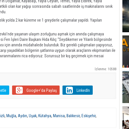
in Doğanlar, Kayabaşı, Yayla Ceylan, Temel, Yayla Eldirek, Yayla
etkili olan kar yağışı sonrasında sabah saatlerinde iş makinalarını sevk
undu.
lik yolda 2 kar küreme ve 1 greyderle çalışmalar yapıldı. Yapılan
Mevkii’nde yaşanan ulaşım zorluğunu aşmak için anında çalışmaya
si Fen İşleri Daire Başkanı Hida Kılıç “Seydikemer ve Yılanlı bölgesinde
sı için anında müdahalede bulunduk. Biz gerekli çalışmaları yapıyoruz,
şı yaşadıkları bölgenin şatlarına uygun olarak araçlarını ekipmanları ile
davranmalarını rica ediyoruz. Sorunsuz bir kış geçirmek için mesai
İzlenme: 10588
etle
Google+'da Paylaş
LinkedIn
zli
,
Muğla
,
Aydın
,
Uşak
,
Kütahya
,
Manisa
,
Balıkesir
,
Eskişehir
,