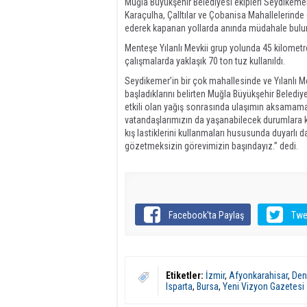
Muğla Büyükşehir Belediyesi ekipleri Seydikemer’
Karaçulha, Çalltılar ve Çobanisa Mahallelerinde 
ederek kapanan yollarda anında müdahale bul
Menteşe Yılanlı Mevkii grup yolunda 45 kilometre
çalışmalarda yaklaşık 70 ton tuz kullanıldı.
Seydikemer’in bir çok mahallesinde ve Yılanlı 
başladıklarını belirten Muğla Büyükşehir Belediye
etkili olan yağış sonrasında ulaşımın aksamama
vatandaşlarımızın da yaşanabilecek durumlara kar
kış lastiklerini kullanmaları hususunda duyarlı 
gözetmeksizin görevimizin başındayız.” dedi.
Facebook'ta Paylaş
Twe
Etiketler:
İzmir
,
Afyonkarahisar
,
Deni
Isparta
,
Bursa
,
Yeni Vizyon Gazetesi