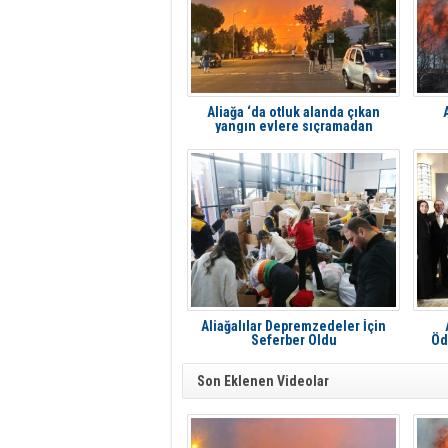
Aliağa ‘da otluk alanda çıkan
yangın evlere sıçramadan
söndürüldü
Aliağalılar Depremzedeler İçin
Seferber Oldu
Öd
Son Eklenen Videolar