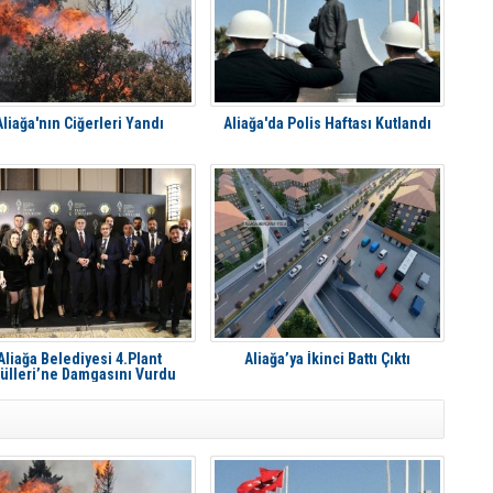
Aliağa'nın Ciğerleri Yandı
Aliağa'da Polis Haftası Kutlandı
Aliağa Belediyesi 4.Plant
Aliağa’ya İkinci Battı Çıktı
ülleri’ne Damgasını Vurdu