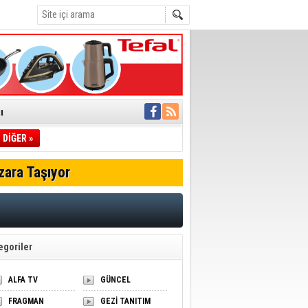
ı
DİĞER »
pıldı
 Toplandı
zara Taşıyor
A.Ş.’Ye İletti
Çağrısı
 hızlı müdahale
'ye Geçti
egoriler
ALFA TV
GÜNCEL
FRAGMAN
GEZİ TANITIM