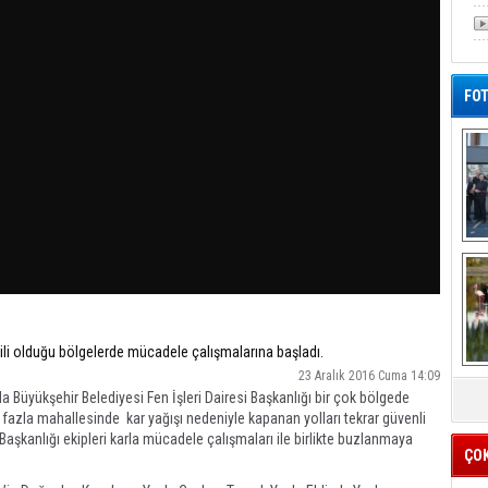
FOT
De
Al
kili olduğu bölgelerde mücadele çalışmalarına başladı.
23 Aralık 2016 Cuma 14:09
la Büyükşehir Belediyesi Fen İşleri Dairesi Başkanlığı bir çok bölgede
fazla mahallesinde kar yağışı nedeniyle kapanan yolları tekrar güvenli
 Başkanlığı ekipleri karla mücadele çalışmaları ile birlikte buzlanmaya
ÇO