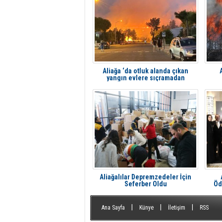
Aliağa ‘da otluk alanda çıkan
yangın evlere sıçramadan
söndürüldü
Aliağalılar Depremzedeler İçin
Seferber Oldu
Öd
|
|
|
Ana Sayfa
Künye
İletişim
RSS