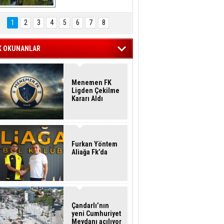
Hasan Eser'in 
Objektifinden
1
2
3
4
5
6
7
8
K OKUNANLAR
Menemen FK
Ligden Çekilme
Kararı Aldı
Furkan Yöntem
Aliağa Fk’da
Çandarlı’nın
yeni Cumhuriyet
Meydanı açılıyor