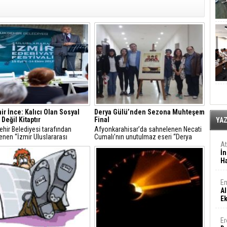
r İnce: Kalıcı Olan Sosyal
Derya Gülü’nden Sezona Muhteşem
Değil Kitaptır
Final
YA
hir Belediyesi tarafından
Afyonkarahisar’da sahnelenen Necati
enen “İzmir Uluslararası
Cumalı’nın unutulmaz eseri “Derya
t Festivali” kapılarını 2. kez
Gülü” adlı tiyatro oyunu sezona
A
.
muhteşen bir finalle veda etti.
İn
Ha
En
Al
E
Er