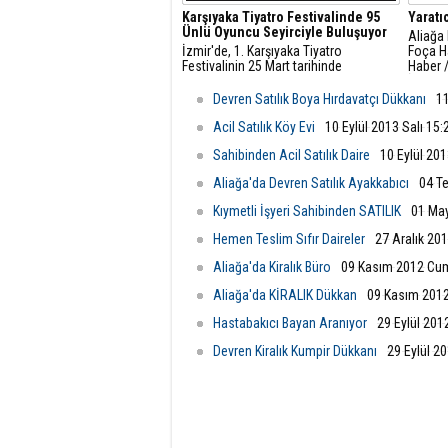
Karşıyaka Tiyatro Festivalinde 95
Yaratı
Ünlü Oyuncu Seyirciyle Buluşuyor
Aliağa 
İzmir'de, 1. Karşıyaka Tiyatro
Foça Ha
Festivalinin 25 Mart tarihinde
Haber 
başlayacağı duyurulurken, bu yıl ilki
İzmir 
gerçekleştirilecek ve geleneksel hale
Ünivers
Devren Satılık Boya Hırdavatçı Dükkanı
11
getirilecek festivalde...
ortakl
“Yaratı
Acil Satılık Köy Evi
10 Eylül 2013 Salı 15:
Araştı
Sahibinden Acil Satılık Daire
10 Eylül 201
Aliağa'da Devren Satılık Ayakkabıcı
04 T
Kıymetli İşyeri Sahibinden SATILIK
01 Ma
Hemen Teslim Sıfır Daireler
27 Aralık 20
Aliağa'da Kiralık Büro
09 Kasım 2012 Cu
Aliağa'da KİRALIK Dükkan
09 Kasım 201
Hastabakıcı Bayan Aranıyor
29 Eylül 201
Devren Kiralık Kumpir Dükkanı
29 Eylül 2