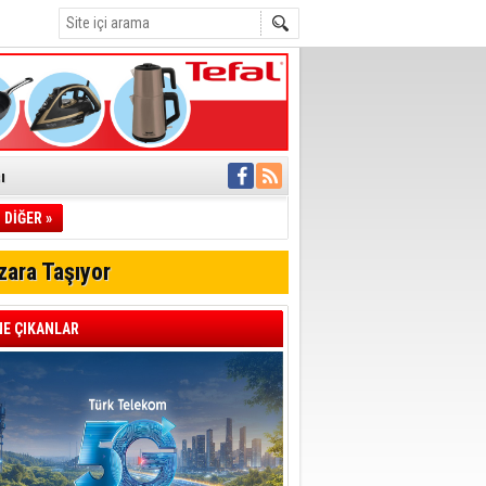
ı
DİĞER »
pıldı
 Toplandı
zara Taşıyor
A.Ş.’Ye İletti
Çağrısı
E ÇIKANLAR
 hızlı müdahale
'ye Geçti