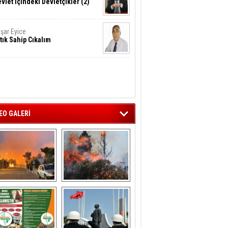
vlet İçindeki Devletçikler (2)
şar Eyice
tık Sahip Cıkalım
EO GALERİ
liağa ‘da  otluk 
Aliağa'nın Ciğerleri 
alanda çıkan 
Yandı
yangın evlere 
sıçramadan 
söndürüldü