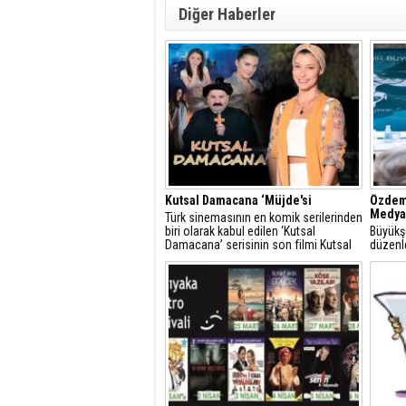
Diğer Haberler
Kutsal Damacana ‘Müjde'si
Özdemi
Medya 
​Türk sinemasının en komik serilerinden
biri olarak kabul edilen ‘Kutsal
Büyükşe
Damacana’ serisinin son filmi Kutsal
düzenl
Damacana 4’ün oyuncu kadrosunda
Edebiya
Müjde Uzman, ‘Astral İnci' karakteriyle
araladı
yer alacak.