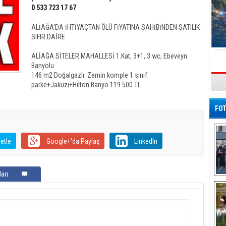
0 533 723 17 67
ALİAĞA'DA İHTİYAÇTAN ÖLÜ FİYATINA SAHİBİNDEN SATILIK
SIFIR DAİRE
ALİAĞA SİTELER MAHALLESİ 1.Kat, 3+1, 3 wc, Ebeveyn
Banyolu
146 m2 Doğalgazlı Zemin komple 1.sınıf
s
parke+Jakuzi+Hilton Banyo 119.500 TL.
FOT
etle
Google+'da Paylaş
LinkedIn
arı
De
Al