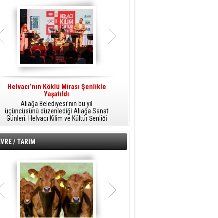
Helvacı’nın Köklü Mirası Şenlikle
Helvacı’da Kültür, Sanat Ve Müzik
A
Yaşatıldı
Şöleni
Aliağa Belediyesi’nin bu yıl
Aliağa Belediyesi tarafından
üçüncüsünü düzenlediği Aliağa Sanat
düzenlenen Aliağa Sanat Günleri, 25
Günleri, Helvacı Kilim ve Kültür Şenliği
Temmuz Cumartesi günü Helvacı’da
ile Helvacı’da renkli bir güne sahne
birbirinden renkli etkinliklerle devam
A
oldu.
edecek.
VRE / TARIM
o