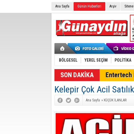
Ana Sayfa
Günün Haberleri
Arşiv
Sitene
BÖLGESEL
YEREL SEÇİM
POLİTİKA
SON DAKİKA
Entertech İ
Kelepir Çok Acil Satılı
Ana Sayfa
»
KÜÇÜK İLANLAR