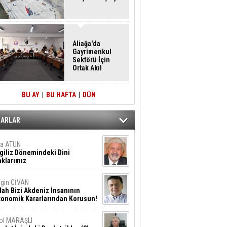
Aliağa'da
Gayrimenkul
Sektörü İçin
Ortak Akıl
Buluşması
BU AY
|
BU HAFTA
|
DÜN
ZARLAR
ta ATUN
giliz Dönemindeki Dini
klarımız
gin CİVAN
lah Bizi Akdeniz İnsanının
konomik Kararlarından Korusun!
ol MARAŞLI