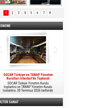
ÖNAL TARIM 
Aliağa'da Polis 
TANITIM FİLMİ
Haftası Kutlandı
1
2
3
4
5
6
7
8
KONOMİ
SOCAR Türkiye ve TANAP Yönetim
Tüpraş Temiz Hidrojen
Kurulları İstanbul'da Toplandı
Teknolojisini Sahada Test Edecek
SOCAR Türkiye Yönetim Kurulu
Stratejik Dönüşüm Planı kapsamında
toplantısı ve TANAP Yönetim Kurulu
düşük karbonlu ve yenilenebilir enerji
toplantısı, 30 Temmuz 2026 tarihinde
çözümlerine odaklanan Tüpraş, temiz
İstanbul’da gerçekleştirildi.
hidrojen teknolojileri alanında yenilikçi
projelere öncülük ediyor.
ÜLTÜR SANAT