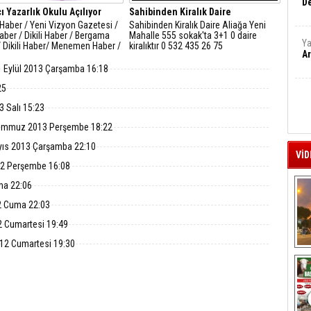
De
cı Yazarlık Okulu Açılıyor
Sahibinden Kiralık Daire
Haber / Yeni Vizyon Gazetesi /
Sahibinden Kiralık Daire Aliağa Yeni
ber / Dikili Haber / Bergama
Mahalle 555 sokak'ta 3+1 0 daire
Ya
/ Dikili Haber/ Menemen Haber /
kiralıktır 0 532 435 26 75
Ar
Haber / Ondokuz Mayıs
itesi ve Seferihisar Belediyesi
 Eylül 2013 Çarşamba 16:18
ığıyla yapımı tamamlanan
cı Yazarlık Uygulama ve
25
rma Me
3 Salı 15:23
emmuz 2013 Perşembe 18:22
yıs 2013 Çarşamba 22:10
VİD
12 Perşembe 16:08
ma 22:06
2 Cuma 22:03
2 Cumartesi 19:49
012 Cumartesi 19:30
A