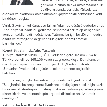
verilere göre, Türkiye, konut fiyatlarındaki
gerileme hızında dünya sıralamasında ilk
üç ülke arasında yer aldı. Yüksek faiz
oranları ve ekonomik dalgalanmalar, gayrimenkul sektöründe yeni
bir dönem başlattı.
Varlık Gayrimenkul Kurucusu Erhan Yılan, bu düşüşü değerlendirdi:
"Konut fiyatlarındaki bu gerileme, sektördeki arz-talep dengesinin
yeniden şekillendiğini gösteriyor. Yatırımcılar için bu dönem, doğru
analiz ve stratejilerle değerlendirildiğinde önemli fırsatlar
barındırıyor."
Konut Satışlarında Artış Yaşandı
Türkiye İstatistik Kurumu (TÜİK) verilerine göre, Kasım 2024’te
Türkiye genelinde 165.138 konut satışı gerçekleşti. Bu rakam, bir
önceki yılın aynı dönemine göre yüzde 11,9 artış gösterdi.
Uzmanlar, fiyatlardaki düşüşün alıcıları harekete geçirdiğini
belirtiyor.
Erhan Yılan, satışlardaki artışı değerlendirerek şunları söyledi:
"Satışlardaki bu artış, konut fiyatlarındaki düşüşün alıcılar için cazip
bir ortam oluşturduğunu gösteriyor. Ancak, yatırım yaparken piyasa
dinamiklerini ve ekonomik göstergeleri dikkatlice analiz etmek
gerekiyor."
Yatırımcılar İçin Kritik Bir Dönem