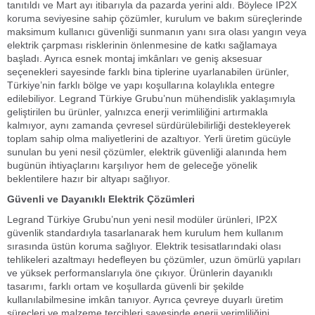
tanıtıldı ve Mart ayı itibarıyla da pazarda yerini aldı. Böylece IP2X
koruma seviyesine sahip çözümler, kurulum ve bakım süreçlerinde
maksimum kullanıcı güvenliği sunmanın yanı sıra olası yangın veya
elektrik çarpması risklerinin önlenmesine de katkı sağlamaya
başladı. Ayrıca esnek montaj imkânları ve geniş aksesuar
seçenekleri sayesinde farklı bina tiplerine uyarlanabilen ürünler,
Türkiye’nin farklı bölge ve yapı koşullarına kolaylıkla entegre
edilebiliyor. Legrand Türkiye Grubu’nun mühendislik yaklaşımıyla
geliştirilen bu ürünler, yalnızca enerji verimliliğini artırmakla
kalmıyor, aynı zamanda çevresel sürdürülebilirliği destekleyerek
toplam sahip olma maliyetlerini de azaltıyor. Yerli üretim gücüyle
sunulan bu yeni nesil çözümler, elektrik güvenliği alanında hem
bugünün ihtiyaçlarını karşılıyor hem de geleceğe yönelik
beklentilere hazır bir altyapı sağlıyor.
Güvenli ve Dayanıklı Elektrik Çözümleri
Legrand Türkiye Grubu’nun yeni nesil modüler ürünleri, IP2X
güvenlik standardıyla tasarlanarak hem kurulum hem kullanım
sırasında üstün koruma sağlıyor. Elektrik tesisatlarındaki olası
tehlikeleri azaltmayı hedefleyen bu çözümler, uzun ömürlü yapıları
ve yüksek performanslarıyla öne çıkıyor. Ürünlerin dayanıklı
tasarımı, farklı ortam ve koşullarda güvenli bir şekilde
kullanılabilmesine imkân tanıyor. Ayrıca çevreye duyarlı üretim
süreçleri ve malzeme tercihleri sayesinde enerji verimliliğini