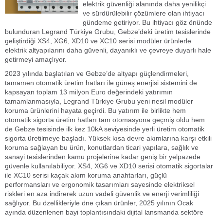
elektrik güvenliği alanında daha yenilikçi
ve sürdürülebilir çözümlere olan ihtiyacı
gündeme getiriyor. Bu ihtiyacı göz önünde
bulunduran Legrand Türkiye Grubu, Gebze’deki üretim tesislerinde
geliştirdiği XS4, XG6, XD10 ve XC10 serisi modüler ürünlerle
elektrik altyapılarını daha güvenli, dayanıklı ve çevreye duyarlı hale
getirmeyi amaçlıyor.
2023 yılında başlatılan ve Gebze’de altyapı güçlendirmeleri,
tamamen otomatik üretim hatları ile güneş enerjisi sistemini de
kapsayan toplam 13 milyon Euro değerindeki yatırımın
tamamlanmasıyla, Legrand Türkiye Grubu yeni nesil modüler
koruma ürünlerini hayata geçirdi. Bu yatırım ile birlikte hem
otomatik sigorta üretim hatları tam otomasyona geçmiş oldu hem
de Gebze tesisinde ilk kez 10kA seviyesinde yerli üretim otomatik
sigorta üretilmeye başladı. Yüksek kısa devre akımlarına karşı etkili
koruma sağlayan bu ürün, konutlardan ticari yapılara, sağlık ve
sanayi tesislerinden kamu projelerine kadar geniş bir yelpazede
güvenle kullanılabiliyor. XS4, XG6 ve XD10 serisi otomatik sigortalar
ile XC10 serisi kaçak akım koruma anahtarları, güçlü
performansları ve ergonomik tasarımları sayesinde elektriksel
riskleri en aza indirerek uzun vadeli güvenlik ve enerji verimliliği
sağlıyor. Bu özellikleriyle öne çıkan ürünler, 2025 yılının Ocak
ayında düzenlenen bayi toplantısındaki dijital lansmanda sektöre