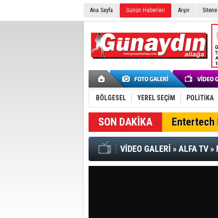
Ana Sayfa
Günün Haberleri
Arşiv
Sitene
BÖLGESEL
YEREL SEÇİM
POLİTİKA
SON DAKİKA
Entertech İ
VİDEO GALERİ
»
ALFA TV
»