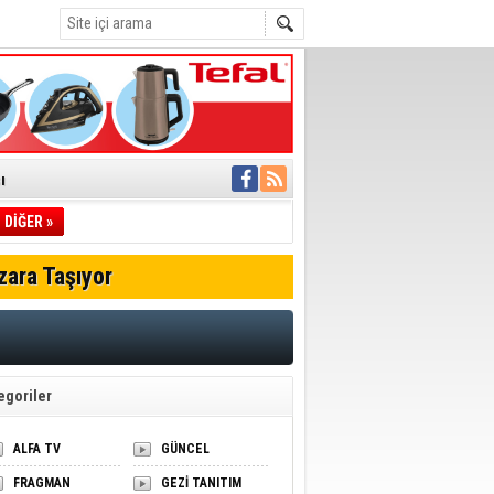
ı
DİĞER »
pıldı
 Toplandı
zara Taşıyor
A.Ş.’Ye İletti
Çağrısı
 hızlı müdahale
'ye Geçti
egoriler
ALFA TV
GÜNCEL
FRAGMAN
GEZİ TANITIM