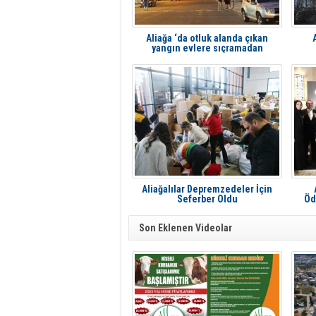
Aliağa ‘da otluk alanda çıkan
yangın evlere sıçramadan
söndürüldü
Aliağalılar Depremzedeler İçin
Seferber Oldu
Öd
Son Eklenen Videolar