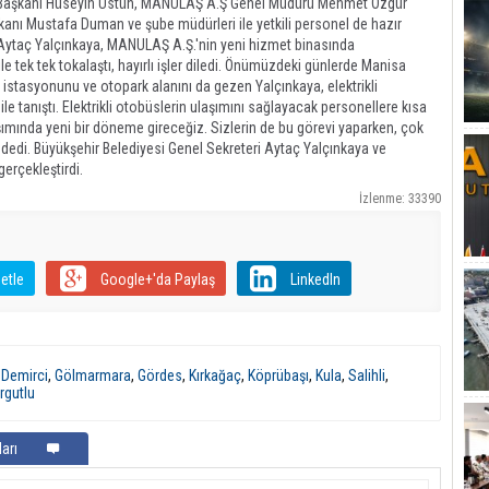
esi Başkanı Hüseyin Üstün, MANULAŞ A.Ş Genel Müdürü Mehmet Özgür
kanı Mustafa Duman ve şube müdürleri ile yetkili personel de hazır
 Aytaç Yalçınkaya, MANULAŞ A.Ş.'nin yeni hizmet binasında
e tek tek tokalaştı, hayırlı işler diledi. Önümüzdeki günlerde Manisa
j istasyonunu ve otopark alanını da gezen Yalçınkaya, elektrikli
e tanıştı. Elektrikli otobüslerin ulaşımını sağlayacak personellere kısa
ımında yeni bir döneme gireceğiz. Sizlerin de bu görevi yaparken, çok
n" dedi. Büyükşehir Belediyesi Genel Sekreteri Aytaç Yalçınkaya ve
erçekleştirdi.
İzlenme: 33390
etle
Google+'da Paylaş
LinkedIn
,
Demirci
,
Gölmarmara
,
Gördes
,
Kırkağaç
,
Köprübaşı
,
Kula
,
Salihli
,
rgutlu
arı