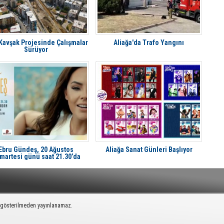
 Kavşak Projesinde Çalışmalar
Aliağa'da Trafo Yangını
Sürüyor
Ebru Gündeş, 20 Ağustos
Aliağa Sanat Günleri Başlıyor
martesi günü saat 21.30’da
liağa'da Avcı Ramadan’da
k gösterilmeden yayınlanamaz.