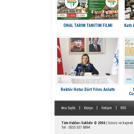
ÖNAL TARIM TANITIM FİLMİ
Katlı
Rektör Hotar Dört Yılını Anlattı
Cu
A
|
|
|
Ana Sayfa
Künye
İletişim
RSS
Tüm Hakları Saklıdır © 2004
| İzinsiz ve kayna
Tel : 0533 557 8894