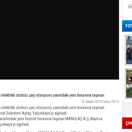
FOT
De
Al
elektrikli otobüs şarj istasyonu yanındaki yeni binasına taşınan
15 Şubat 2019 Cuma 18:13
elektrikli otobüs şarj istasyonu yanındaki yeni binasına taşınan
l Sekreteri Aytaç Yalçınkaya'yı ağırladı
 tarafındaki yeni hizmet binasına taşınan MANULAŞ A.Ş, Manisa
ÇO
ınkaya'yı ağırladı.