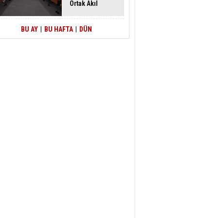
Ortak Akıl
Buluşması
BU AY
|
BU HAFTA
|
DÜN