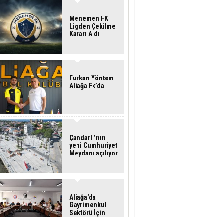
Menemen FK
Ligden Çekilme
Kararı Aldı
Furkan Yöntem
Aliağa Fk’da
Çandarlı’nın
yeni Cumhuriyet
Meydanı açılıyor
Aliağa'da
Gayrimenkul
Sektörü İçin