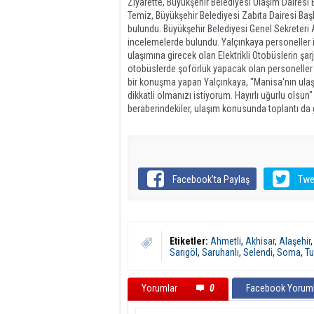
Ziyarette, Büyükşehir Belediyesi Ulaşım Dair
Temiz, Büyükşehir Belediyesi Zabıta Dairesi Baş
bulundu. Büyükşehir Belediyesi Genel Sekreteri
incelemelerde bulundu. Yalçınkaya personeller il
ulaşımına girecek olan Elektrikli Otobüslerin şar
otobüslerde şoförlük yapacak olan personeller il
bir konuşma yapan Yalçınkaya, "Manisa'nın ulaş
dikkatli olmanızı istiyorum. Hayırlı uğurlu olsu
beraberindekiler, ulaşım konusunda toplantı da g
Facebook'ta Paylaş
Twe
Etiketler:
Ahmetli
,
Akhisar
,
Alaşehir
Sarıgöl
,
Saruhanlı
,
Selendi
,
Soma
,
Tu
Yorumlar
0
Facebook Yoruml