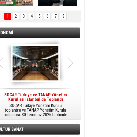
ÖNAL TARIM 
Aliağa'da Polis 
TANITIM FİLMİ
Haftası Kutlandı
1
2
3
4
5
6
7
8
KONOMİ
SOCAR Türkiye ve TANAP Yönetim
Tüpraş Temiz Hidrojen
Kurulları İstanbul'da Toplandı
Teknolojisini Sahada Test Edecek
SOCAR Türkiye Yönetim Kurulu
Stratejik Dönüşüm Planı kapsamında
toplantısı ve TANAP Yönetim Kurulu
düşük karbonlu ve yenilenebilir enerji
toplantısı, 30 Temmuz 2026 tarihinde
çözümlerine odaklanan Tüpraş, temiz
İstanbul’da gerçekleştirildi.
hidrojen teknolojileri alanında yenilikçi
projelere öncülük ediyor.
ÜLTÜR SANAT