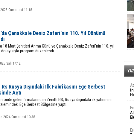
 2025 Cumartesi 11:18
’da Çanakkale Deniz Zaferi'nin 110. Yıl Dönümü
ndı
a 18 Mart Şehitleri Anma Günü ve Çanakkale Deniz Zaferi'nin 110. yıl
dolayısıyla program düzenlendi.
025 Salı 17:12
YA
A
 Rs Rusya Dışındaki İlk Fabrikasını Ege Serbest
İn
sinde Açtı
Ha
n önde gelen firmalarından Zenith RS, Rusya dışındaki ilk yatırımını
ziemir’deki Ege Serbest Bölgesine yaptı.
En
Al
an 2024 Cumartesi 10:38
E
Er