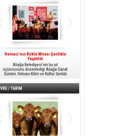
Helvacı’nın Köklü Mirası Şenlikle
Helvacı’da Kültür, Sanat Ve Müzik
A
Yaşatıldı
Şöleni
Aliağa Belediyesi’nin bu yıl
Aliağa Belediyesi tarafından
üçüncüsünü düzenlediği Aliağa Sanat
düzenlenen Aliağa Sanat Günleri, 25
Günleri, Helvacı Kilim ve Kültür Şenliği
Temmuz Cumartesi günü Helvacı’da
ile Helvacı’da renkli bir güne sahne
birbirinden renkli etkinliklerle devam
A
oldu.
edecek.
VRE / TARIM
o