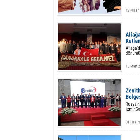
12 Nisan
Aliağa
Kutla
Aliağa’d
dönümü 
18 Mart 2
Zenith
Bölge
Rusya’nı
İzmir Ga
01 Hazir