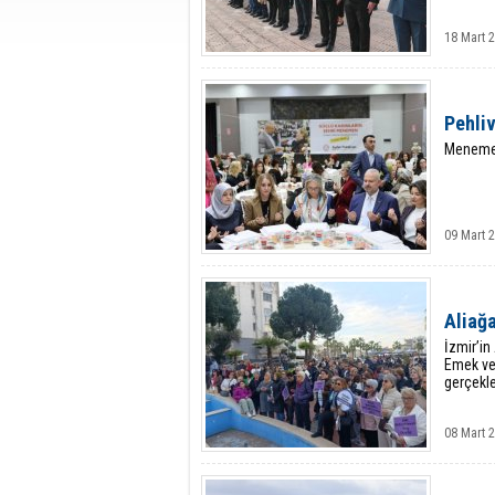
18 Mart 
Pehliv
Menemenl
09 Mart 2
Aliağ
İzmir’in
Emek ve
gerçekleş
08 Mart 