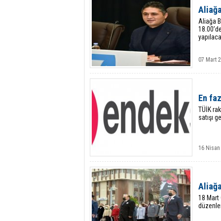
Aliağa
Aliağa B
18.00’de
yapılaca
07 Mart 2
En faz
TÜİK rak
satışı ge
16 Nisan
Aliağa
18 Mart 
düzenlen