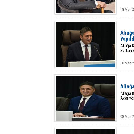
18 Mart 
Aliağa
Yapıld
Aliağa B
Serkan A
10 Mart 
Aliağa
Aliağa B
Acar yön
08 Mart 2