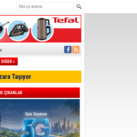
ı
DİĞER »
pıldı
 Toplandı
zara Taşıyor
A.Ş.’Ye İletti
Çağrısı
E ÇIKANLAR
 hızlı müdahale
'ye Geçti