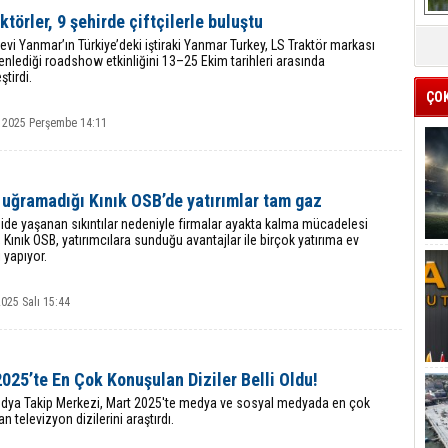
ktörler, 9 şehirde çiftçilerle buluştu
vi Yanmar’ın Türkiye’deki iştiraki Yanmar Turkey, LS Traktör markası
enlediği roadshow etkinliğini 13–25 Ekim tarihleri arasında
ştirdi.
ÇO
 2025 Perşembe 14:11
 uğramadığı Kınık OSB’de yatırımlar tam gaz
de yaşanan sıkıntılar nedeniyle firmalar ayakta kalma mücadelesi
, Kınık OSB, yatırımcılara sunduğu avantajlar ile birçok yatırıma ev
i yapıyor.
2025 Salı 15:44
025’te En Çok Konuşulan Diziler Belli Oldu!
ya Takip Merkezi, Mart 2025'te medya ve sosyal medyada en çok
n televizyon dizilerini araştırdı.