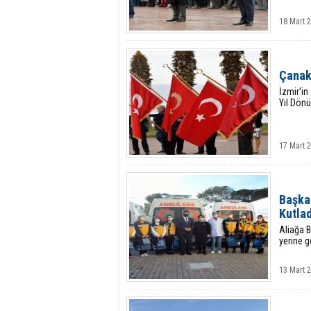
18 Mart 
Çanakk
İzmir’in
Yıl Dön
17 Mart 
Başkan
Kutlad
Aliağa B
yerine g
13 Mart 