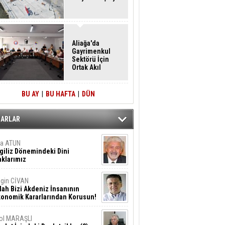
Aliağa'da
Gayrimenkul
Sektörü İçin
Ortak Akıl
Buluşması
BU AY
|
BU HAFTA
|
DÜN
ZARLAR
ta ATUN
giliz Dönemindeki Dini
klarımız
gin CİVAN
lah Bizi Akdeniz İnsanının
konomik Kararlarından Korusun!
ol MARAŞLI