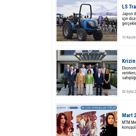
LS Tra
Japon de
için düz
gerçekle
13 Kasım
Krizin
Ekonomi
verirken
sahipliğ
02 Eylül 
Mart 2
MTM Med
konuşula