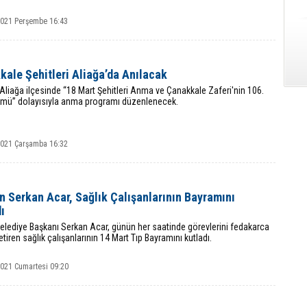
2021 Perşembe 16:43
ale Şehitleri Aliağa’da Anılacak
 Aliağa ilçesinde “18 Mart Şehitleri Anma ve Çanakkale Zaferi'nin 106.
ümü” dolayısıyla anma programı düzenlenecek.
2021 Çarşamba 16:32
 Serkan Acar, Sağlık Çalışanlarının Bayramını
ı
elediye Başkanı Serkan Acar, günün her saatinde görevlerini fedakarca
etiren sağlık çalışanlarının 14 Mart Tıp Bayramını kutladı.
2021 Cumartesi 09:20