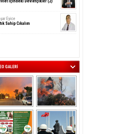
vlet İçindeki Devletçikler (2)
şar Eyice
tık Sahip Cıkalım
EO GALERİ
liağa ‘da  otluk 
Aliağa'nın Ciğerleri 
alanda çıkan 
Yandı
yangın evlere 
sıçramadan 
söndürüldü