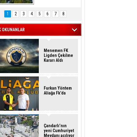
Hasan Eser'in 
Objektifinden
1
2
3
4
5
6
7
8
K OKUNANLAR
Menemen FK
Ligden Çekilme
Kararı Aldı
Furkan Yöntem
Aliağa Fk’da
Çandarlı’nın
yeni Cumhuriyet
Meydanı açılıyor