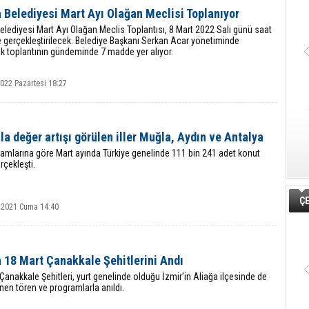
 Belediyesi Mart Ayı Olağan Meclisi Toplanıyor
elediyesi Mart Ayı Olağan Meclis Toplantısı, 8 Mart 2022 Salı günü saat
 gerçekleştirilecek. Belediye Başkanı Serkan Acar yönetiminde
k toplantının gündeminde 7 madde yer alıyor.
022 Pazartesi 18:27
la değer artışı görülen iller Muğla, Aydın ve Antalya
amlarına göre Mart ayında Türkiye genelinde 111 bin 241 adet konut
rçekleşti.
ÇE
 2021 Cuma 14:40
 18 Mart Çanakkale Şehitlerini Andı
Çanakkale Şehitleri, yurt genelinde olduğu İzmir’in Aliağa ilçesinde de
en tören ve programlarla anıldı.