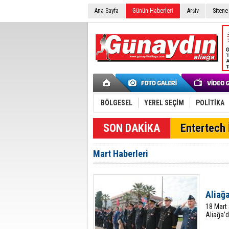
Ana Sayfa
Günün Haberleri
Arşiv
Sitene
BÖLGESEL
YEREL SEÇİM
POLİTİKA
SON DAKİKA
Entertech İ
Mart Haberleri
Aliağa
18 Mart 
Aliağa’d