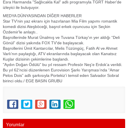
Esra Harmanda "Sağlıcakla Kal" adlı programıyla TGRT Haber'de
izleyici ile buluşuyor.
MEDYA DÜNYASINDAN DİĞER HABERLER
Star TV'nin yaz ekranı için hazırlanan Mia Film yapımı romantik
komedi dizisi Ateşböceği, başrol erkek oyuncusu için Seçkin
Özdemir'le anlaştı..
Başrollerinde Murat Ünalmış ve Tuvana Türkay'ın yer aldığı “Deli
Gönül” dizisi yakında FOX TV'de başlayacak.
Başrollerini Ümit Kantarcılar, Melis Tüzüngüç, Fatih Al ve Ahmet
Varlı'nın paylaştığı, ATV ekranlarında başlayacak olan Kanatsız
Kuşlar dizisinin çekimlerine başlandı.
"Aydın Doğan Ödülü" bu yıl ressam Profesör Neş'e Erdok’a verildi.
Bu yıl 62’ncisi düzenlenen Eurovision Şarkı Yarışması’nda “Amar
Pelos Dois” adlı şarkısıyla Portekiz’i temsil eden Salvador Sobral
birinci oldu./ EGE BASIN GRUBU
Yorumlar