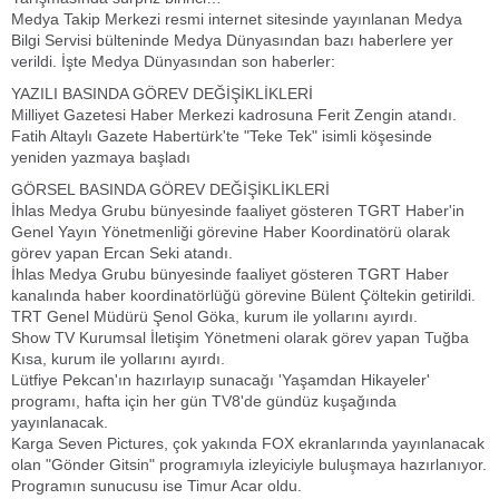
Medya Takip Merkezi resmi internet sitesinde yayınlanan Medya
Bilgi Servisi bülteninde Medya Dünyasından bazı haberlere yer
verildi. İşte Medya Dünyasından son haberler:
YAZILI BASINDA GÖREV DEĞİŞİKLİKLERİ
Milliyet Gazetesi Haber Merkezi kadrosuna Ferit Zengin atandı.
Fatih Altaylı Gazete Habertürk'te "Teke Tek" isimli köşesinde
yeniden yazmaya başladı
GÖRSEL BASINDA GÖREV DEĞİŞİKLİKLERİ
İhlas Medya Grubu bünyesinde faaliyet gösteren TGRT Haber'in
Genel Yayın Yönetmenliği görevine Haber Koordinatörü olarak
görev yapan Ercan Seki atandı.
İhlas Medya Grubu bünyesinde faaliyet gösteren TGRT Haber
kanalında haber koordinatörlüğü görevine Bülent Çöltekin getirildi.
TRT Genel Müdürü Şenol Göka, kurum ile yollarını ayırdı.
Show TV Kurumsal İletişim Yönetmeni olarak görev yapan Tuğba
Kısa, kurum ile yollarını ayırdı.
Lütfiye Pekcan'ın hazırlayıp sunacağı 'Yaşamdan Hikayeler'
programı, hafta için her gün TV8'de gündüz kuşağında
yayınlanacak.
Karga Seven Pictures, çok yakında FOX ekranlarında yayınlanacak
olan "Gönder Gitsin" programıyla izleyiciyle buluşmaya hazırlanıyor.
Programın sunucusu ise Timur Acar oldu.