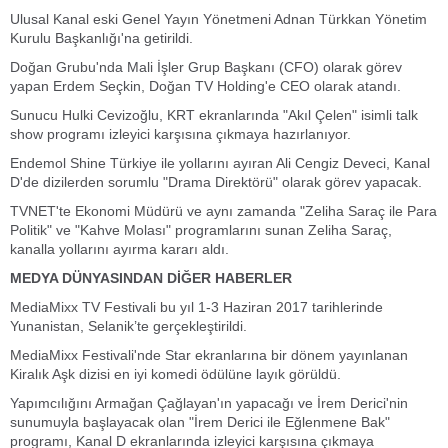
Ulusal Kanal eski Genel Yayın Yönetmeni Adnan Türkkan Yönetim
Kurulu Başkanlığı'na getirildi.
Doğan Grubu'nda Mali İşler Grup Başkanı (CFO) olarak görev
yapan Erdem Seçkin, Doğan TV Holding'e CEO olarak atandı.
Sunucu Hulki Cevizoğlu, KRT ekranlarında "Akıl Çelen" isimli talk
show programı izleyici karşısına çıkmaya hazırlanıyor.
Endemol Shine Türkiye ile yollarını ayıran Ali Cengiz Deveci, Kanal
D'de dizilerden sorumlu "Drama Direktörü" olarak görev yapacak.
TVNET'te Ekonomi Müdürü ve aynı zamanda "Zeliha Saraç ile Para
Politik" ve "Kahve Molası" programlarını sunan Zeliha Saraç,
kanalla yollarını ayırma kararı aldı.
MEDYA DÜNYASINDAN DİĞER HABERLER
MediaMixx TV Festivali bu yıl 1-3 Haziran 2017 tarihlerinde
Yunanistan, Selanik’te gerçekleştirildi.
MediaMixx Festivali'nde Star ekranlarına bir dönem yayınlanan
Kiralık Aşk dizisi en iyi komedi ödülüne layık görüldü.
Yapımcılığını Armağan Çağlayan'ın yapacağı ve İrem Derici'nin
sunumuyla başlayacak olan "İrem Derici ile Eğlenmene Bak"
programı, Kanal D ekranlarında izleyici karşısına çıkmaya