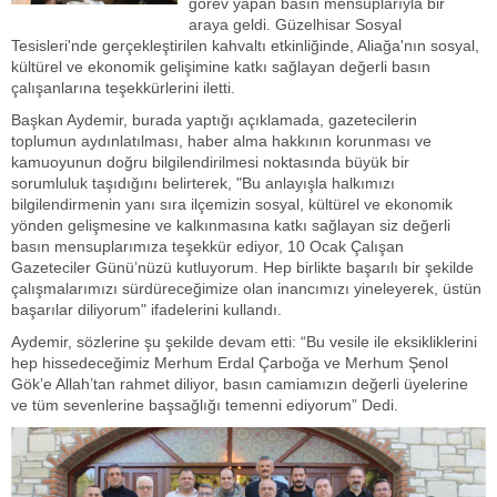
görev yapan basın mensuplarıyla bir
araya geldi. Güzelhisar Sosyal
Tesisleri'nde gerçekleştirilen kahvaltı etkinliğinde, Aliağa'nın sosyal,
kültürel ve ekonomik gelişimine katkı sağlayan değerli basın
çalışanlarına teşekkürlerini iletti.
Başkan Aydemir, burada yaptığı açıklamada, gazetecilerin
toplumun aydınlatılması, haber alma hakkının korunması ve
kamuoyunun doğru bilgilendirilmesi noktasında büyük bir
sorumluluk taşıdığını belirterek, "Bu anlayışla halkımızı
bilgilendirmenin yanı sıra ilçemizin sosyal, kültürel ve ekonomik
yönden gelişmesine ve kalkınmasına katkı sağlayan siz değerli
basın mensuplarımıza teşekkür ediyor, 10 Ocak Çalışan
Gazeteciler Günü’nüzü kutluyorum. Hep birlikte başarılı bir şekilde
çalışmalarımızı sürdüreceğimize olan inancımızı yineleyerek, üstün
başarılar diliyorum" ifadelerini kullandı.
Aydemir, sözlerine şu şekilde devam etti: “Bu vesile ile eksikliklerini
hep hissedeceğimiz Merhum Erdal Çarboğa ve Merhum Şenol
Gök’e Allah’tan rahmet diliyor, basın camiamızın değerli üyelerine
ve tüm sevenlerine başsağlığı temenni ediyorum” Dedi.