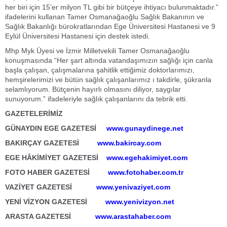
her biri için 15’er milyon TL gibi bir bütçeye ihtiyacı bulunmaktadır.”
ifadelerini kullanan Tamer Osmanağaoğlu Sağlık Bakanının ve
Sağlık Bakanlığı bürokratlarından Ege Üniversitesi Hastanesi ve 9
Eylül Üniversitesi Hastanesi için destek istedi.
Mhp Myk Üyesi ve İzmir Milletvekili Tamer Osmanağaoğlu
konuşmasında “Her şart altında vatandaşımızın sağlığı için canla
başla çalışan, çalışmalarına şahitlik ettiğimiz doktorlarımızı,
hemşirelerimizi ve bütün sağlık çalışanlarımız ı takdirle, şükranla
selamlıyorum. Bütçenin hayırlı olmasını diliyor, saygılar
sunuyorum.” ifadeleriyle sağlık çalışanlarını da tebrik etti.
GAZETELERİMİZ
GÜNAYDIN EGE GAZETESİ
www.gunaydinege.net
BAKIRÇAY GAZETESİ
www.bakircay.com
EGE HÂKİMİYET GAZETESİ
www.egehakimiyet.com
FOTO HABER GAZETESİ
www.fotohaber.com.tr
VAZİYET GAZETESİ
www.yenivaziyet.com
YENİ VİZYON GAZETESİ
www.yenivizyon.net
ARASTA GAZETESİ
www.arastahaber.com