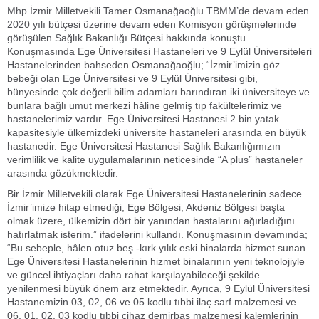
Mhp İzmir Milletvekili Tamer Osmanağaoğlu TBMM’de devam eden
2020 yılı bütçesi üzerine devam eden Komisyon görüşmelerinde
görüşülen Sağlık Bakanlığı Bütçesi hakkında konuştu.
Konuşmasında Ege Üniversitesi Hastaneleri ve 9 Eylül Üniversiteleri
Hastanelerinden bahseden Osmanağaoğlu; “İzmir’imizin göz
bebeği olan Ege Üniversitesi ve 9 Eylül Üniversitesi gibi,
bünyesinde çok değerli bilim adamları barındıran iki üniversiteye ve
bunlara bağlı umut merkezi hâline gelmiş tıp fakültelerimiz ve
hastanelerimiz vardır. Ege Üniversitesi Hastanesi 2 bin yatak
kapasitesiyle ülkemizdeki üniversite hastaneleri arasında en büyük
hastanedir. Ege Üniversitesi Hastanesi Sağlık Bakanlığımızın
verimlilik ve kalite uygulamalarının neticesinde “A plus” hastaneler
arasında gözükmektedir.
Bir İzmir Milletvekili olarak Ege Üniversitesi Hastanelerinin sadece
İzmir’imize hitap etmediği, Ege Bölgesi, Akdeniz Bölgesi başta
olmak üzere, ülkemizin dört bir yanından hastalarını ağırladığını
hatırlatmak isterim.” ifadelerini kullandı. Konuşmasının devamında;
“Bu sebeple, hâlen otuz beş -kırk yılık eski binalarda hizmet sunan
Ege Üniversitesi Hastanelerinin hizmet binalarının yeni teknolojiyle
ve güncel ihtiyaçları daha rahat karşılayabileceği şekilde
yenilenmesi büyük önem arz etmektedir. Ayrıca, 9 Eylül Üniversitesi
Hastanemizin 03, 02, 06 ve 05 kodlu tıbbi ilaç sarf malzemesi ve
06, 01, 02, 03 kodlu tıbbi cihaz demirbaş malzemesi kalemlerinin