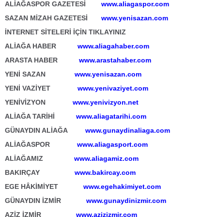
ALİAĞASPOR GAZETESİ
www.aliagaspor.com
SAZAN MİZAH GAZETESİ
www.yenisazan.com
İNTERNET SİTELERİ İÇİN TIKLAYINIZ
ALİAĞA HABER
www.aliagahaber.com
ARASTA HABER
www.arastahaber.com
YENİ SAZAN
www.yenisazan.com
YENİ VAZİYET
www.yenivaziyet.com
YENİVİZYON
www.yenivizyon.net
ALİAĞA TARİHİ
www.aliagatarihi.com
GÜNAYDIN ALİAĞA
www.gunaydinaliaga.com
ALİAĞASPOR
www.aliagasport.com
ALİAĞAMIZ
www.aliagamiz.com
BAKIRÇAY
www.bakircay.com
EGE HÂKİMİYET
www.egehakimiyet.com
GÜNAYDIN İZMİR
www.gunaydinizmir.com
AZİZ İZMİR
www.azizizmir.com