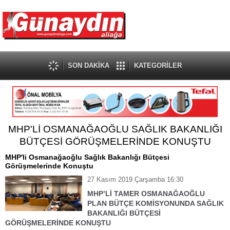
SON DAKİKA
KATEGORİLER
MHP'Lİ OSMANAĞAOĞLU SAĞLIK BAKANLIĞI
BÜTÇESİ GÖRÜŞMELERİNDE KONUŞTU
MHP'li Osmanağaoğlu Sağlık Bakanlığı Bütçesi
Görüşmelerinde Konuştu
27 Kasım 2019 Çarşamba 16:30
MHP’Lİ TAMER OSMANAĞAOĞLU
PLAN BÜTÇE KOMİSYONUNDA SAĞLIK
BAKANLIĞI BÜTÇESİ
GÖRÜŞMELERİNDE KONUŞTU