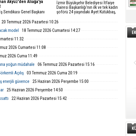
an Akyüz'den Aliağa'ya
İzmir Büyükşehir Belediyesi İtfaiye
t
Dairesi Başkanlığı’nın ilk ve tek kadın
İş Sendikası Genel Başkanı
şoförü 24 yaşındaki Ayet Kütükbaş,
an Akyüz, Petrol-İş Sendikası
tonlarca ağırlıktaki itfaiye araçlarıyla
Şubesi'ni ziyaret etti.
yangın ve kurtarma operasyonlarına
20 Temmuz 2026 Pazartesi 10:26
koşuyor.
lacak model
18 Temmuz 2026 Cumartesi 14:27
E
martesi 11:32
muz 2026 Cumartesi 11:08
muz 2026 Cuma 11:49
nına yoğun müdahale
06 Temmuz 2026 Pazartesi 15:16
örkemli Açılış
03 Temmuz 2026 Cuma 20:19
ş enerjili güvence
25 Haziran 2026 Perşembe 15:00
lar
25 Haziran 2026 Perşembe 14:50
ksattı
22 Haziran 2026 Pazartesi 15:42
K