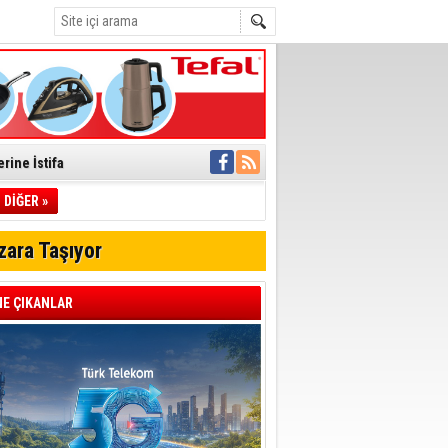
rine İstifa
ı
DİĞER »
zara Taşıyor
pıldı
 Toplandı
E ÇIKANLAR
A.Ş.’Ye İletti
Çağrısı
 hızlı müdahale
'ye Geçti