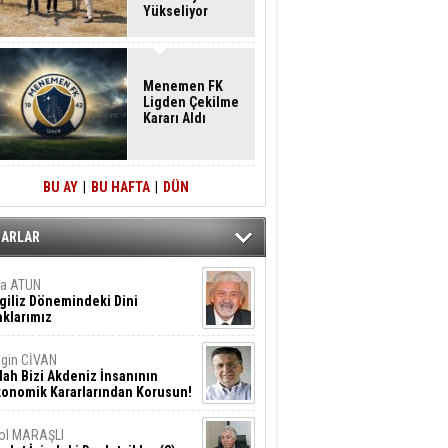
Yükseliyor
Menemen FK
Ligden Çekilme
Kararı Aldı
BU AY
|
BU HAFTA
|
DÜN
ZARLAR
ta ATUN
giliz Dönemindeki Dini
klarımız
gin CİVAN
lah Bizi Akdeniz İnsanının
konomik Kararlarından Korusun!
ol MARAŞLI