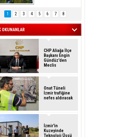
Hasan Eser'in 
Objektifinden
1
2
3
4
5
6
7
8
K OKUNANLAR
CHP Aliağa İlçe
Başkanı Engin
Gündüz'den
Meclis
Üyelerine İstifa
Çağrısı
Onat Tüneli
İzmir trafiğine
nefes aldıracak
İzmir'in
Kuzeyinde
Teknoloji Üssü