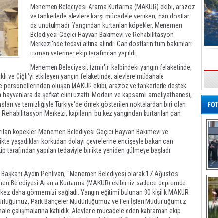
Menemen Belediyesi Arama Kurtarma (MAKUR) ekibi, arazöz
ve tankerlerle alevlere karşı mücadele verirken, can dostlar
da unutulmadı. Yangından kurtarılan köpekler, Menemen
Belediyesi Geçici Hayvan Bakımevi ve Rehabilitasyon
Merkezi'nde tedavi altına alındı. Can dostların tüm bakımları
uzman veteriner ekip tarafından yapıldı.
Menemen Belediyesi, İzmir'in kalbindeki yangın felaketinde,
klı ve Çiğli'yi etkileyen yangın felaketinde, alevlere müdahale
s
ye personellerinden oluşan MAKUR ekibi, arazöz ve tankerlerle destek
 hayvanlara da şefkat elini uzattı. Modern ve kapsamlı ameliyathanesi,
arı ve temizliğiyle Türkiye'de örnek gösterilen noktalardan biri olan
FOT
ehabilitasyon Merkezi, kapılarını bu kez yangından kurtarılan can
rılan köpekler, Menemen Belediyesi Geçici Hayvan Bakımevi ve
rlikte yaşadıkları korkudan dolayı çevrelerine endişeyle bakan can
 tarafından yapılan tedaviyle birlikte yeniden gülmeye başladı.
 Başkanı Aydın Pehlivan, "Menemen Belediyesi olarak 17 Ağustos
De
Al
en Belediyesi Arama Kurtarma (MAKUR) ekibimiz sadece depremde
r kez daha görmemizi sağladı. Yangın eğitimi bulunan 30 kişilik MAKUR
üdürlüğümüz, Park Bahçeler Müdürlüğümüz ve Fen İşleri Müdürlüğümüz
ale çalışmalarına katıldık. Alevlerle mücadele eden kahraman ekip