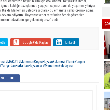
 her canlımızın hayatı bizim için çok önemli. Ne yazık ki ihmal,
çinde kaldığında, içlerinde yaşayan sayısız canlı da yaşamını yitiriyor.
eti. Biz de Menemen Belediyesi olarak bu emanete sahip çıkmak adına
da devam ediyoruz. Hayvanseverler tarafından örnek gösterilen
mızın tedavilerini gerçekleştiriyoruz” dedi
ÇO
etle
Google+'da Paylaş
LinkedIn
si #MAKUR #MenemenGeçiciHayvanBakımevi #İzmirYangını
#YangındanKurtarılanHayvanlar #MenemenBelediyesi
arı