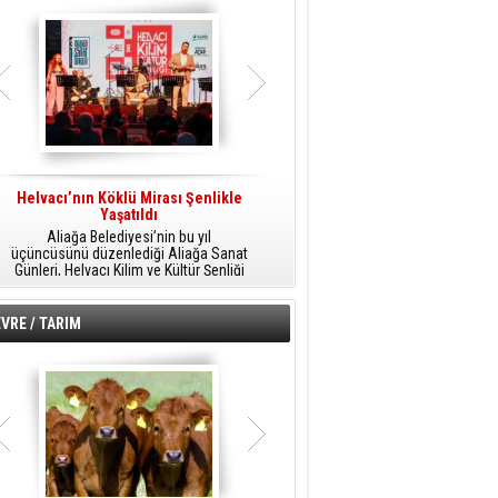
Helvacı’nın Köklü Mirası Şenlikle
Helvacı’da Kültür, Sanat Ve Müzik
A
Yaşatıldı
Şöleni
Aliağa Belediyesi’nin bu yıl
Aliağa Belediyesi tarafından
üçüncüsünü düzenlediği Aliağa Sanat
düzenlenen Aliağa Sanat Günleri, 25
Günleri, Helvacı Kilim ve Kültür Şenliği
Temmuz Cumartesi günü Helvacı’da
ile Helvacı’da renkli bir güne sahne
birbirinden renkli etkinliklerle devam
A
oldu.
edecek.
VRE / TARIM
o