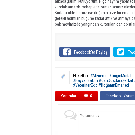
arkadaşlarımı kutluyorum. Hiçbir ayrım yapmadan
kundaklama vb. sebeplerle ormanlarımız alevler i
Kurtarabildiklerimiz ise doğanın bize bir eman
gerekli adımları bugüne kadar attık ve atmaya 
bakımevimizde yangından kurtarılan can dostları
Facebook'ta Paylaş
Twe
Etiketler:
#MenemenYangınMüdahale
#HayvanBakım #CanDostlaraŞefkat 
#VeterinerEkip #DoğanınEmaneti
Yorumlar
0
Facebook Yoruml