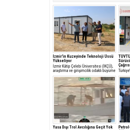
İzmir'in Kuzeyinde Teknoloji Üssü
TÜVTÜ
Yükseliyor
Sürücü
Çağrıs
İzmir Kâtip Çelebi Üniversitesi (İKÇÜ),
araştırma ve girişimcilik odaklı büyüme
Türkiye
vizyonunun en önemli yatırımlarından
artarke
biri olan Technocity İzmir Teknoloji
bu araç
Geliştirme Bölgesi projesinde yeni bir
önemi d
aşamaya geçti.
Yasa Dışı Trol Avcılığına Geçit Yok
Petrol