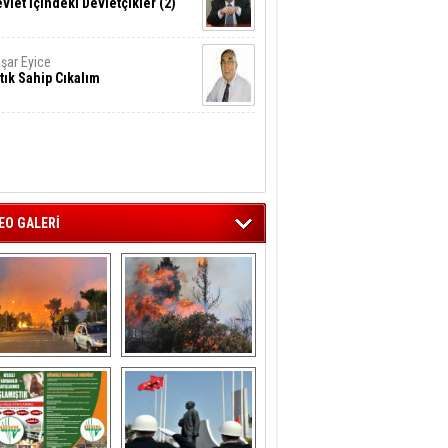
vlet İçindeki Devletçikler (2)
şar Eyice
tık Sahip Cıkalım
EO GALERİ
liağa ‘da  otluk 
Aliağa'nın Ciğerleri 
alanda çıkan 
Yandı
yangın evlere 
sıçramadan 
söndürüldü