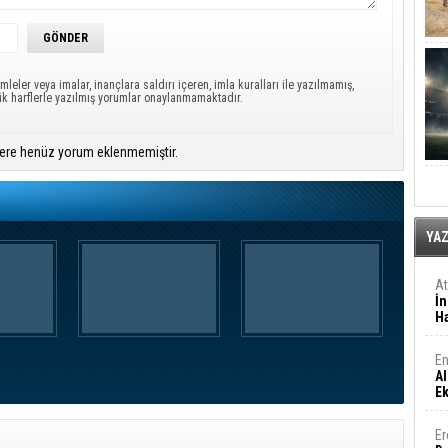
mleler veya imalar, inançlara saldırı içeren, imla kuralları ile yazılmamış,
ük harflerle yazılmış yorumlar onaylanmamaktadır.
ere henüz yorum eklenmemiştir.
YA
A
İn
Ha
En
Al
E
Er