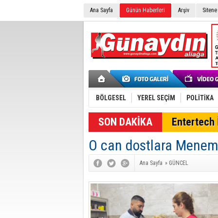
Ana Sayfa
Günün Haberleri
Arşiv
Sitene
BÖLGESEL
YEREL SEÇİM
POLİTİKA
SON DAKİKA
Entertech İ
O can dostlara Meneme
Ana Sayfa
»
GÜNCEL