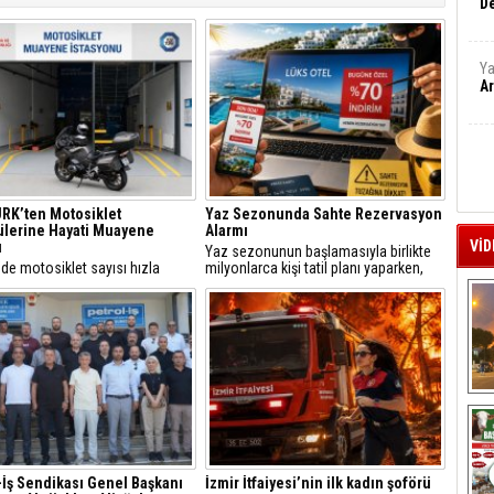
De
Ya
Ar
RK’ten Motosiklet
Yaz Sezonunda Sahte Rezervasyon
lerine Hayati Muayene
Alarmı
VİD
ı
Yaz sezonunun başlamasıyla birlikte
’de motosiklet sayısı hızla
milyonlarca kişi tatil planı yaparken,
n, trafikteki payı yüzde 21’i aşan
internet üzerinden yapılan
larda düzenli teknik kontrollerin
rezervasyonlarda sahtecilik vakaları da
e giderek artıyor.
hızla artıyor.
A
-İş Sendikası Genel Başkanı
İzmir İtfaiyesi’nin ilk kadın şoförü