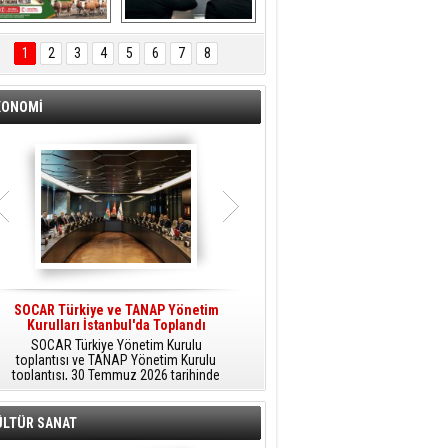
ÖNAL TARIM 
Aliağa'da Polis 
TANITIM FİLMİ
Haftası Kutlandı
1
2
3
4
5
6
7
8
KONOMİ
SOCAR Türkiye ve TANAP Yönetim
Tüpraş Temiz Hidrojen
Kurulları İstanbul'da Toplandı
Teknolojisini Sahada Test Edecek
SOCAR Türkiye Yönetim Kurulu
Stratejik Dönüşüm Planı kapsamında
toplantısı ve TANAP Yönetim Kurulu
düşük karbonlu ve yenilenebilir enerji
toplantısı, 30 Temmuz 2026 tarihinde
çözümlerine odaklanan Tüpraş, temiz
İstanbul’da gerçekleştirildi.
hidrojen teknolojileri alanında yenilikçi
projelere öncülük ediyor.
ÜLTÜR SANAT