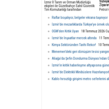
Süleym
İzmir İl Tarım ve Orman Müdürlüğü
Ziyare
ekipleri ile Güzelbahçe Sahil Güvenlik
Tim Komutanlığı tarafından
Petrol-
gerçekleştirilen ortak denetimlerde,
Süleym
Urla ilçesi açıklarında trol avcılığına
Aliağa 
Raflar boşalıyor, belgeler ekrana taşınıyor
kapalı sahada yasa dışı trol avcılığı
yapan bir balıkçı teknesi tespit edildi.
İzmir’de mezarlıklarda Türkiye’ye örnek o
OGM'den Kritik Uyarı
18 Temmuz 2026 Cu
İzmir'de İnşaatlar mercek altında
11 Tem
Kimya Sektöründen Tarihi Rekor!
10 Tem
Menemen’deki geri dönüşüm tesisi yangı
Aliağa'da Şefin Dondurma Dünyası'ndan G
İzmir’in kritik haberleşme altyapısına güne
İzmir’de Elektrikli Minibüslere Hazırlanıyor
Kablo hırsızlığı girişimi metro seferlerini a