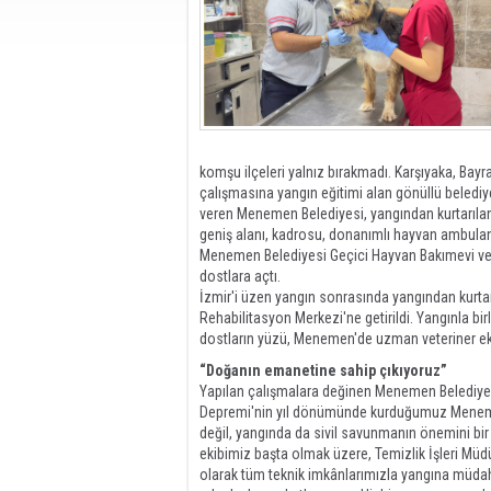
komşu ilçeleri yalnız bırakmadı. Karşıyaka, Bayra
çalışmasına yangın eğitimi alan gönüllü beledi
veren Menemen Belediyesi, yangından kurtarılan
geniş alanı, kadrosu, donanımlı hayvan ambulansl
Menemen Belediyesi Geçici Hayvan Bakımevi ve R
dostlara açtı.
İzmir'i üzen yangın sonrasında yangından kurta
Rehabilitasyon Merkezi'ne getirildi. Yangınla bi
dostların yüzü, Menemen'de uzman veteriner ekip
“Doğanın emanetine sahip çıkıyoruz”
Yapılan çalışmalara değinen Menemen Belediye
Depremi'nin yıl dönümünde kurduğumuz Menem
değil, yangında da sivil savunmanın önemini bi
ekibimiz başta olmak üzere, Temizlik İşleri M
olarak tüm teknik imkânlarımızla yangına müdah