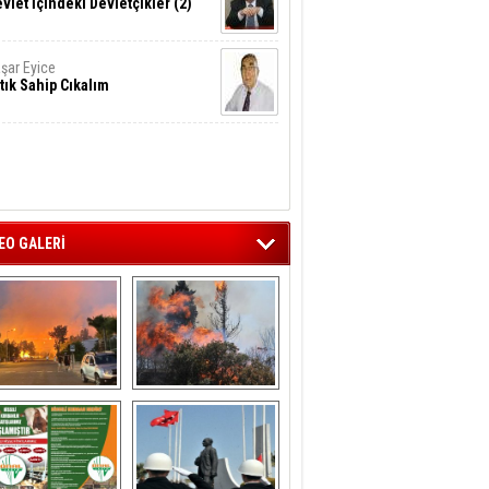
vlet İçindeki Devletçikler (2)
şar Eyice
tık Sahip Cıkalım
EO GALERİ
liağa ‘da  otluk 
Aliağa'nın Ciğerleri 
alanda çıkan 
Yandı
yangın evlere 
sıçramadan 
söndürüldü