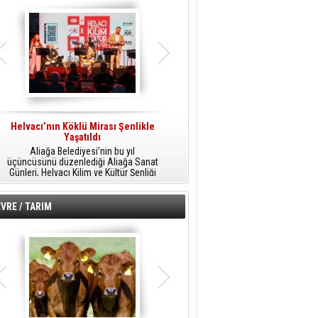
Helvacı’nın Köklü Mirası Şenlikle
Helvacı’da Kültür, Sanat Ve Müzik
A
Yaşatıldı
Şöleni
Aliağa Belediyesi’nin bu yıl
Aliağa Belediyesi tarafından
üçüncüsünü düzenlediği Aliağa Sanat
düzenlenen Aliağa Sanat Günleri, 25
Günleri, Helvacı Kilim ve Kültür Şenliği
Temmuz Cumartesi günü Helvacı’da
ile Helvacı’da renkli bir güne sahne
birbirinden renkli etkinliklerle devam
A
oldu.
edecek.
VRE / TARIM
o