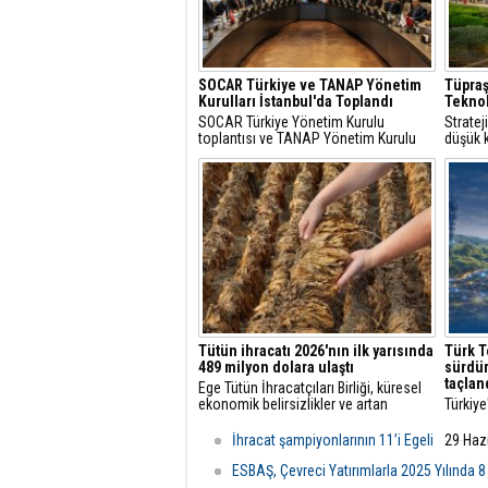
SOCAR Türkiye ve TANAP Yönetim
Tüpraş
Kurulları İstanbul'da Toplandı
Teknol
SOCAR Türkiye Yönetim Kurulu
Strate
toplantısı ve TANAP Yönetim Kurulu
düşük k
toplantısı, 30 Temmuz 2026 tarihinde
çözüml
İstanbul’da gerçekleştirildi.
hidroje
projele
Tütün ihracatı 2026'nın ilk yarısında
Türk T
489 milyon dolara ulaştı
sürdür
taçlan
Ege Tütün İhracatçıları Birliği, küresel
ekonomik belirsizlikler ve artan
Türkiye
maliyetlere rağmen 2026'nın ilk altı
öncüsü
ayında ihracatını yüzde 4 artırarak 489
başarıl
İhracat şampiyonlarının 11’i Egeli
29 Haz
milyon dolara çıkardı ve istikrarlı
vizyon
büyümesini sürdürdü.
ediyor.
ESBAŞ, Çevreci Yatırımlarla 2025 Yılında 8