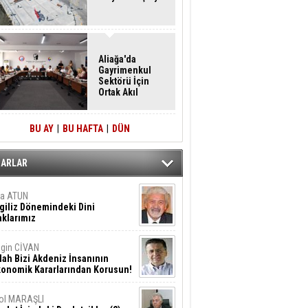
Aliağa'da
Gayrimenkul
Sektörü İçin
Ortak Akıl
Buluşması
BU AY
|
BU HAFTA
|
DÜN
ZARLAR
ta ATUN
giliz Dönemindeki Dini
klarımız
gin CİVAN
lah Bizi Akdeniz İnsanının
konomik Kararlarından Korusun!
ol MARAŞLI