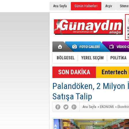
Ana Sayfa
Günün Haberleri
Arşiv
Sitene
BÖLGESEL
YEREL SEÇİM
POLİTİKA
SON DAKİKA
Entertech İ
Palandöken, 2 Milyon 
Satışa Talip
Ana Sayfa
»
EKONOMİ
»
Ekovitri