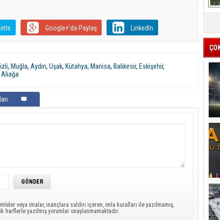
etle
Google+'da Paylaş
LinkedIn
ÇO
zli
,
Muğla
,
Aydın
,
Uşak
,
Kütahya
,
Manisa
,
Balıkesir
,
Eskişehir
,
,
Aliağa
arı
mleler veya imalar, inançlara saldırı içeren, imla kuralları ile yazılmamış,
ük harflerle yazılmış yorumlar onaylanmamaktadır.