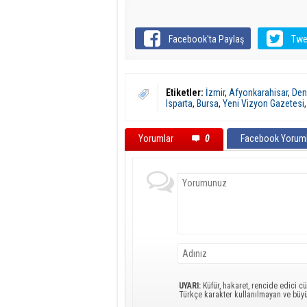
Facebook'ta Paylaş
Twe
Etiketler:
İzmir
,
Afyonkarahisar
,
Deni
Isparta
,
Bursa
,
Yeni Vizyon Gazetesi
Yorumlar
0
Facebook Yoruml
UYARI:
Küfür, hakaret, rencide edici cü
Türkçe karakter kullanılmayan ve büy