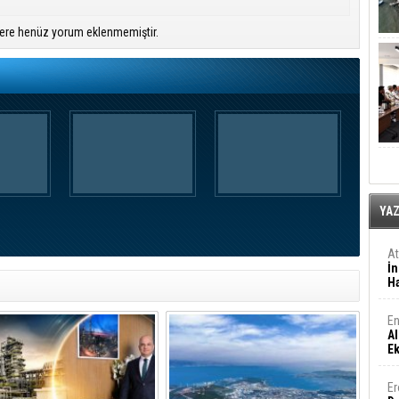
ere henüz yorum eklenmemiştir.
YA
A
İn
Ha
En
Al
E
Er