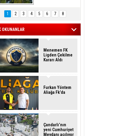
Hasan Eser'in 
Objektifinden
1
2
3
4
5
6
7
8
K OKUNANLAR
Menemen FK
Ligden Çekilme
Kararı Aldı
Furkan Yöntem
Aliağa Fk’da
Çandarlı’nın
yeni Cumhuriyet
Meydanı açılıyor