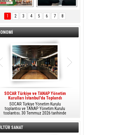
ÖNAL TARIM 
Aliağa'da Polis 
TANITIM FİLMİ
Haftası Kutlandı
1
2
3
4
5
6
7
8
KONOMİ
SOCAR Türkiye ve TANAP Yönetim
Tüpraş Temiz Hidrojen
Kurulları İstanbul'da Toplandı
Teknolojisini Sahada Test Edecek
SOCAR Türkiye Yönetim Kurulu
Stratejik Dönüşüm Planı kapsamında
toplantısı ve TANAP Yönetim Kurulu
düşük karbonlu ve yenilenebilir enerji
toplantısı, 30 Temmuz 2026 tarihinde
çözümlerine odaklanan Tüpraş, temiz
İstanbul’da gerçekleştirildi.
hidrojen teknolojileri alanında yenilikçi
projelere öncülük ediyor.
ÜLTÜR SANAT