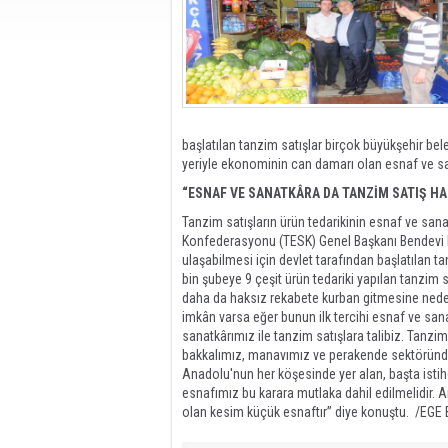
başlatılan tanzim satışlar birçok büyükşehir bel
yeriyle ekonominin can damarı olan esnaf ve sa
“ESNAF VE SANATKÂRA DA TANZİM SATIŞ HA
Tanzim satışların ürün tedarikinin esnaf ve san
Konfederasyonu (TESK) Genel Başkanı Bendevi 
ulaşabilmesi için devlet tarafından başlatılan tan
bin şubeye 9 çeşit ürün tedariki yapılan tanzim 
daha da haksız rekabete kurban gitmesine neden
imkân varsa eğer bunun ilk tercihi esnaf ve sana
sanatkârımız ile tanzim satışlara talibiz. Tan
bakkalımız, manavımız ve perakende sektöründe 
Anadolu'nun her köşesinde yer alan, başta ist
esnafımız bu karara mutlaka dahil edilmelidir.
olan kesim küçük esnaftır” diye konuştu. /EG