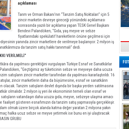
açıklaması
Tarım ve Orman Bakanı’nın “Tanzim Satış Noktaları” için 5
zincir marketin devreye gireceği yönündeki açıklaması
sonrasında yazılı bir açıklama yapan TESK Genel Başkanı
Bendevi Palandöken, “Gıda, yaş meyve ve sebze
fiyatlarındaki spekülatif hareketlerin önüne geçilmesi için
ediyesinin yanında zincir marketlere de verilmeye başlanıyor. 2 milyon iş
natkârımıza da tanzim satış hakkı tanınmalı” dedi.
s
KKI VERİLMELİ”
FOT
atkâra da yapılması gerektiğini vurgulayan Türkiye Esnaf ve Sanatkârlar
Palandöken, “Geçtiğimiz ay tüketicinin sebze ve meyveye daha ucuza
zim satışların zincir marketler tarafından da yapılması kararlaştırıldı. 16
satışlar, zincir marketlerin daha da büyümesine, esnaf ve sanatkârın
 olacak. Tanzim satışların devlet dışında bir başka yerden satılmasına
tkâr olmalıdır. 2 milyon iş yeri ile ekonominin temeli olan esnaf ve
zim satışların vatandaşın daha ucuza gıda, meyve, sebzeye ulaşma amacı
faaliyet gösteren esnafımızın da tanzim satış yapmasıyla gerçekleşir.
De
Al
ihdam olmak üzere birçok alanda katma değer yaratan 2 milyona yakın
 Amaç halka ucuz sebze ve meyve yetirmek ise bunu en iyi ulaştıracak
E BASIN GRUBU