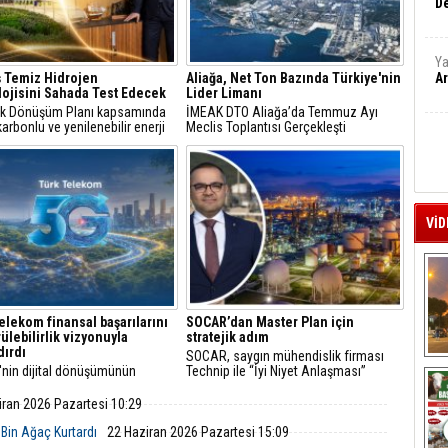
De
Ya
 Temiz Hidrojen
Aliağa, Net Ton Bazında Türkiye'nin
Ar
ojisini Sahada Test Edecek
Lider Limanı
jik Dönüşüm Planı kapsamında
İMEAK DTO Aliağa’da Temmuz Ayı
arbonlu ve yenilenebilir enerji
Meclis Toplantısı Gerçekleşti
erine odaklanan Tüpraş, temiz
n teknolojileri alanında yenilikçi
re öncülük ediyor.
VİD
elekom finansal başarılarını
SOCAR’dan Master Plan için
ülebilirlik vizyonuyla
stratejik adım
dırdı
SOCAR, saygın mühendislik firması
A
'nin dijital dönüşümünün
Technip ile “İyi Niyet Anlaşması”
 Türk Telekom, finansal
imzaladı. Petkim Master Plan projesi
arını sürdürülebilirlik odaklı
doğrultusunda yürütülecek FEED
iran 2026 Pazartesi 10:29
uyla taçlandırmaya devam
çalışmaları; mühendislik, teknik ve
ekonomik analizleri kapsıyor.
 Bin Ağaç Kurtardı
22 Haziran 2026 Pazartesi 15:09