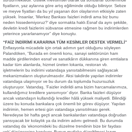
sürdürmektedir. Üstelik mevsimsel olarak da sonbahar döneminde
fiyatların, yaz aylarına göre artış eğiliminde olduğu biliniyor. Sebze
ve meyve fiyatları da bu yıl yaşanan don olaylarının etkisiyle zaten
yüksek. İnsanlar, ‘Merkez Bankası faizleri indirdi ama biz bunu
neden hissedemiyoruz?’ diye sormakta haklı.Esnaf da aynı şekilde,
devletin kredi faizlerini sübvanse etmesine rağmen bu indirimlerden
yeterince yararlanamıyor” diye konuştu.
“FAİZ İNDİRİMİ KARARINA TÜM KESİMLER DESTEK VERMELİ”
Enflasyonla mücadele için ortak adımın şart olduğunu söyleyen
Palandöken, “Burada en önemli konu, sanayi sektörünün ham
madde girdilerinden esnaf ve sanatkârın dükkanına giren emtialara
kadar tüm alanlarda, hizmet üreten lokanta, restoran vb.
işletmelerin bu indirimi vatandaşa yansıtabilmesini sağlayacak
mekanizmaların oluşturulmasıdır. Aksi takdirde yapılan indirimler
vatandaşa ulaşmıyor ve bu durum da toplumda huzursuzluk
oluşturuyor. Vatandaş, ‘Faizler indirildi ama bizim harcamalarımıza,
kullandığımız kredilere yansımıyor’ diyor. Banka faizleri düşüyor
ancak vatandaşın kullandığı krediler hâlâ yüksek maliyetli. Bilindiği
üzere bu konuda bankalara çok önemli bir görev düşüyor. Yapılan
indirimin, hemen ertesi gün vatandaşa yansıtılması gerek.
Neredeyse bir hafta geçti ancak bankalardan vatandaşa doğrudan
yansıyacak bir kolaylık ya da indirim adımı gelmedi. Bu durumda
vatandaş da ‘ekonomideki bu düzelme trendinin bize bir faydası
yok’ düşüncesine kapılıyor. Bunun mutlaka düzeltilmesi lazım.