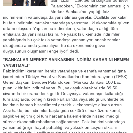
altını çizen TESK Genel Başkanı Bendevi
Palandöken, “Ekonominin canlanması için
Merkez Bankası’nın yaptığı faiz
indirimlerinin vatandaşa da yansıtılması gerekir. Özellikle bankalar,
bu faiz indirimini mutlaka vatandaşa yansıtmalı ki ekonomide güven
ortamı oluşsun. Yapılan bu indirimlerin, vatandaşın aldığı tüm
emtialara da yansıması lazım. Ne yazık ki ülkemizde indirimler
yapıldığında bu çok fazla vatandaşa yansımıyor, ancak zamlar
olduğunda anında yansıtılıyor. Bu da ekonomide güven
duygusunun oluşmasını engelliyor” dedi.
“BANKALAR MERKEZ BANKASININ İNDİRİM KARARINI HEMEN
YANSITMALI”
Faiz indirimi kararının henüz vatandaşa ve esnafa yansımadığına
işaret eden Türkiye Esnaf ve Sanatkarları Konfederasyonu (TESK)
Genel Başkanı Bendevi Palandöken, “Merkez Bankası 100 baz
puanlık bir faiz indirimi yaptı. Bu, yaklaşık olarak yüzde 39,50
civarında bir orana denk geldi. Dolayısıyla vatandaşın kullandığı
tüm araçlarda, örneğin kredi kartlarında veya aldığı ürünlerde bu
indirimin hemen hissedilmesi gerekir ki ekonomiye güven artsın.
Aksi halde, bu indirimler başta gıda sektörü olmak üzere konut,
sağlık ve eğitim gibi tüm harcama kalemlerinde hissedilmediği
sürece ekonomik rahatlama sağlanamaz. Faiz indirimi vatandaşa
yansımadığı için hayat pahalılığı ve yüksek enflasyon etkisini