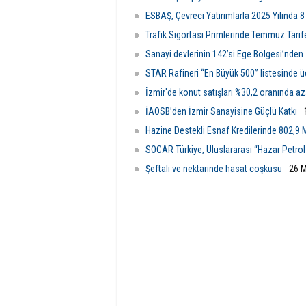
milyon dolara çıkardı ve istikrarlı
vizyon
büyümesini sürdürdü.
ediyor.
ESBAŞ, Çevreci Yatırımlarla 2025 Yılında 8
Trafik Sigortası Primlerinde Temmuz Tarife
Sanayi devlerinin 142’si Ege Bölgesi’nden
STAR Rafineri “En Büyük 500” listesinde 
İzmir'de konut satışları %30,2 oranında az
İAOSB’den İzmir Sanayisine Güçlü Katkı
Hazine Destekli Esnaf Kredilerinde 802,9 M
SOCAR Türkiye, Uluslararası “Hazar Petrol 
Şeftali ve nektarinde hasat coşkusu
26 M