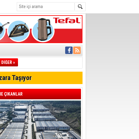
ı
pıldı
 Toplandı
A.Ş.’Ye İletti
Çağrısı
 hızlı müdahale
DİĞER »
'ye Geçti
zara Taşıyor
E ÇIKANLAR