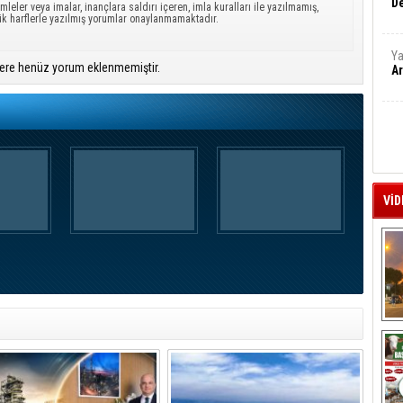
De
mleler veya imalar, inançlara saldırı içeren, imla kuralları ile yazılmamış,
ük harflerle yazılmış yorumlar onaylanmamaktadır.
Ya
ere henüz yorum eklenmemiştir.
Ar
VİD
A