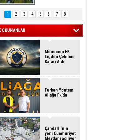
Hasan Eser'in 
Objektifinden
1
2
3
4
5
6
7
8
K OKUNANLAR
Menemen FK
Ligden Çekilme
Kararı Aldı
Furkan Yöntem
Aliağa Fk’da
Çandarlı’nın
yeni Cumhuriyet
Meydanı açılıyor