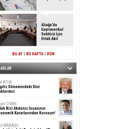
Aliağa'da
Gayrimenkul
Sektörü İçin
Ortak Akıl
Buluşması
BU AY
|
BU HAFTA
|
DÜN
ZARLAR
ta ATUN
giliz Dönemindeki Dini
klarımız
gin CİVAN
lah Bizi Akdeniz İnsanının
konomik Kararlarından Korusun!
ol MARAŞLI