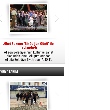
k
Albet Sezonu ‘Bir Düğün Günü’ İle
Aşık Veysel Türküleri Aliağa’da
Taçlandırdı
Yankılandı
Aliağa Belediyesi’nin kültür ve sanat
Aliağa Belediyesi Sanatevi (ASEV)
5
alanındaki öncü oluşumlarından
Türk Halk Müziği Korosu, 20. yüzyıl
a
Aliağa Belediye Tiyatrosu (ALBET),
aşıklık geleneğinin büyük ozanı Aşık
m
Aliağa Belediyesi Sanatevi (ASEV) yıl
Veysel’in türküleri, şiirleri ve yaşam
sonu etkinlikleri kapsamında
öyküsünün sahneye taşındığı anlatımlı
sahnelediği “Bir Düğün Günü” adlı
bir konserle sanatseverlerle buluştu.
VRE / TARIM
oyunla tiyatroseverlere unutulmaz bir
gece yaşattı