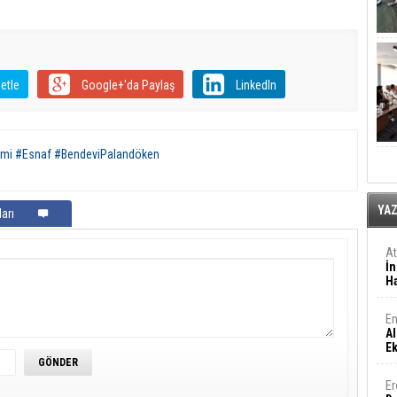
etle
Google+'da Paylaş
LinkedIn
omi #Esnaf #BendeviPalandöken
YA
arı
A
İn
Ha
En
Al
E
Er