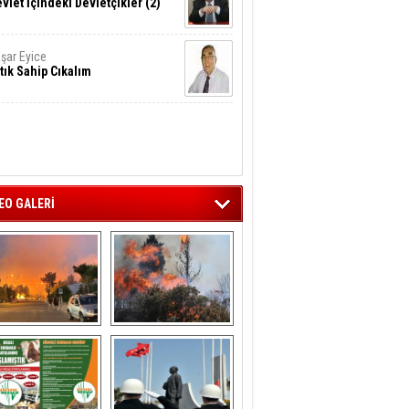
vlet İçindeki Devletçikler (2)
şar Eyice
tık Sahip Cıkalım
EO GALERİ
liağa ‘da  otluk 
Aliağa'nın Ciğerleri 
alanda çıkan 
Yandı
yangın evlere 
sıçramadan 
söndürüldü