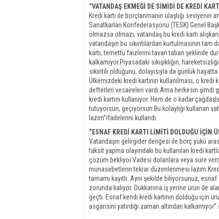
“VATANDAŞ EKMEĞİ DE SİMİDİ DE KREDİ KAR
Kredi kartı ile borçlanmanın ulaştığı seviyenin 
Sanatkarları Konfederasyonu (TESK) Genel Başk
olmazsa olmazı, vatandaş bu kredi kartı alışkanl
vatandaşın bu sıkıntılardan kurtulmasının tam d
kartı, temettü faizlerini tavan taban şeklinde 
kalkamıyor.Piyasadaki sıkışıklığın, hareketsizliği
sıkıntılı olduğunu, dolayısıyla da günlük hayatta
Ülkemizdeki kredi kartının kullanılması, o kredi 
defterleri vesaireleri vardı.Ama herkesin şimdi 
kredi kartını kullanıyor. Hem de o kadar çağdaşl
tutuyorsun, geçiyorsun.Bu kolaylığı kullanan va
lazım”ifadelerini kullandı.
“ESNAF KREDİ KARTI LİMİTİ DOLDUĞU İÇİN
Vatandaşın gelirgider dengesi ile borç yükü aras
taksit yapma olayındaki bu kullanılan kredi kartl
çözüm bekliyor.Vadesi dolanlara veya süre verme
münasebetlerin tekrar düzenlenmesi lazım.Kredi 
tamamı kayıtlı. Aynı şekilde biliyorsunuz, esnaf da
zorunda kalıyor. Dükkanına iş yerine ürün de al
geçti. Esnaf kendi kredi kartının dolduğu için ür
asgarisini yatırdığı zaman altından kalkamıyor”