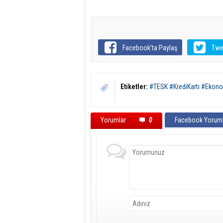
Facebook'ta Paylaş
Twe
Etiketler:
#TESK #KrediKartı #Ekon
Yorumlar
0
Facebook Yoruml