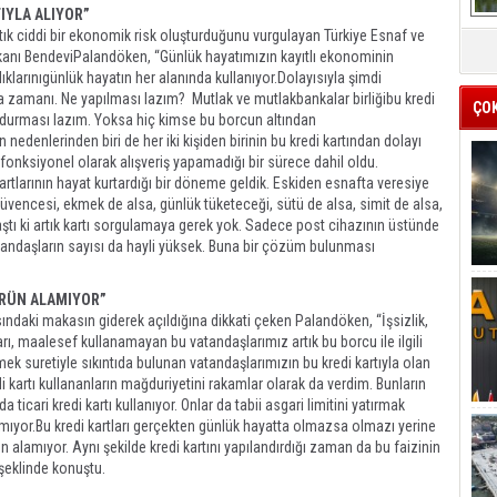
TIYLA ALIYOR”
artık ciddi bir ekonomik risk oluşturduğunu vurgulayan Türkiye Esnaf ve
anı BendeviPalandöken, “Günlük hayatımızın kayıtlı ekonominin
ıklarınıgünlük hayatın her alanında kullanıyor.Dolayısıyla şimdi
a zamanı. Ne yapılması lazım? Mutlak ve mutlakbankalar birliğibu kredi
ÇO
durdurması lazım. Yoksa hiç kimse bu borcun altından
n nedenlerinden biri de her iki kişiden birinin bu kredi kartından dolayı
 fonksiyonel olarak alışveriş yapamadığı bir sürece dahil oldu.
kartlarının hayat kurtardığı bir döneme geldik. Eskiden esnafta veresiye
güvencesi, ekmek de alsa, günlük tüketeceği, sütü de alsa, simit de alsa,
aştı ki artık kartı sorgulamaya gerek yok. Sadece post cihazının üstünde
tandaşların sayısı da hayli yüksek. Buna bir çözüm bulunması
 ÜRÜN ALAMIYOR”
ındaki makasın giderek açıldığına dikkati çeken Palandöken, “İşsizlik,
arı, maalesef kullanamayan bu vatandaşlarımız artık bu borcu ile ilgili
k suretiyle sıkıntıda bulunan vatandaşlarımızın bu kredi kartıyla olan
kartı kullananların mağduriyetini rakamlar olarak da verdim. Bunların
 ticari kredi kartı kullanıyor. Onlar da tabii asgari limitini yatırmak
amıyor.Bu kredi kartları gerçekten günlük hayatta olmazsa olmazı yerine
ün alamıyor. Aynı şekilde kredi kartını yapılandırdığı zaman da bu faizinin
 şeklinde konuştu.