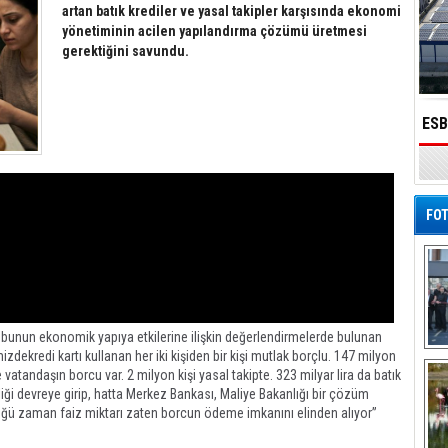
artan batık krediler ve yasal takipler karşısında ekonomi
yönetiminin acilen yapılandırma çözümü üretmesi
gerektiğini savundu.
al başarılarını
Kimya Sektöründen Tarihi Rekor!
ESB
onuyla taçlandırdı
FOT
 ve bunun ekonomik yapıya etkilerine ilişkin değerlendirmelerde bulunan
ekredi kartı kullanan her iki kişiden bir kişi mutlak borçlu. 147 milyon
De
Al
e vatandaşın borcu var. 2 milyon kişi yasal takipte. 323 milyar lira da batık
liği devreye girip, hatta Merkez Bankası, Maliye Bakanlığı bir çözüm
tüğü zaman faiz miktarı zaten borcun ödeme imkanını elinden alıyor”