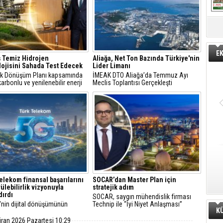
E
 Temiz Hidrojen
Aliağa, Net Ton Bazında Türkiye'nin
ojisini Sahada Test Edecek
Lider Limanı
jik Dönüşüm Planı kapsamında
İMEAK DTO Aliağa’da Temmuz Ayı
arbonlu ve yenilenebilir enerji
Meclis Toplantısı Gerçekleşti
erine odaklanan Tüpraş, temiz
n teknolojileri alanında yenilikçi
re öncülük ediyor.
SOCAR Türkiye ve TANAP Yönetim
Tüpraş Temiz Hidrojen
Kurulları İstanbul'da Toplandı
Teknolojisini Sahada Test Edece
SOCAR Türkiye Yönetim Kurulu
Stratejik Dönüşüm Planı kapsamınd
toplantısı ve TANAP Yönetim Kurulu
düşük karbonlu ve yenilenebilir enerj
elekom finansal başarılarını
SOCAR’dan Master Plan için
toplantısı, 30 Temmuz 2026 tarihinde
çözümlerine odaklanan Tüpraş, tem
ülebilirlik vizyonuyla
stratejik adım
İstanbul’da gerçekleştirildi.
hidrojen teknolojileri alanında yenilik
dırdı
SOCAR, saygın mühendislik firması
projelere öncülük ediyor.
'nin dijital dönüşümünün
Technip ile “İyi Niyet Anlaşması”
K
 Türk Telekom, finansal
imzaladı. Petkim Master Plan projesi
arını sürdürülebilirlik odaklı
doğrultusunda yürütülecek FEED
iran 2026 Pazartesi 10:29