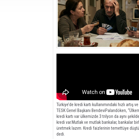
Türk Telekom finans
sürdürülebilirlik vizy
Türkiye’de kredi kartı kullanımındaki hızlı artış
TESK Genel Başkanı BendeviPalandöken, “Ülkemizd
kredi kartı var ülkemizde.3 trilyon da aynı şekild
kredi var.Mutlak ve mutlak bankalar, bankalar bir
üretmek lazım. Kredi faizlerinin temettüye düş
dedi.