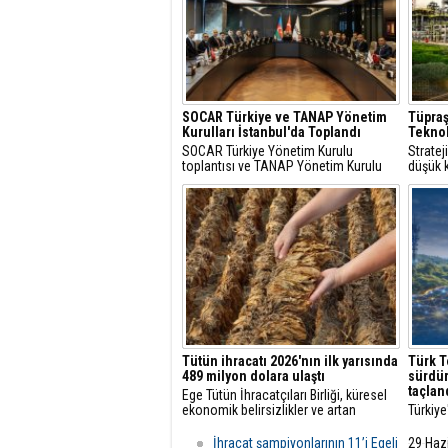
SOCAR Türkiye ve TANAP Yönetim
Tüpraş
Kurulları İstanbul'da Toplandı
Teknol
SOCAR Türkiye Yönetim Kurulu
Strate
toplantısı ve TANAP Yönetim Kurulu
düşük k
toplantısı, 30 Temmuz 2026 tarihinde
çözüml
İstanbul’da gerçekleştirildi.
hidroje
projele
Tütün ihracatı 2026'nın ilk yarısında
Türk T
489 milyon dolara ulaştı
sürdür
taçlan
Ege Tütün İhracatçıları Birliği, küresel
ekonomik belirsizlikler ve artan
Türkiye
maliyetlere rağmen 2026'nın ilk altı
öncüsü
ayında ihracatını yüzde 4 artırarak 489
başarıl
İhracat şampiyonlarının 11’i Egeli
29 Haz