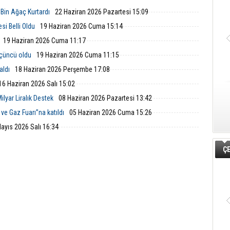
uyla taçlandırmaya devam
çalışmaları; mühendislik, teknik ve
ekonomik analizleri kapsıyor.
 Bin Ağaç Kurtardı
22 Haziran 2026 Pazartesi 15:09
si Belli Oldu
19 Haziran 2026 Cuma 15:14
19 Haziran 2026 Cuma 11:17
üçüncü oldu
19 Haziran 2026 Cuma 11:15
aldı
18 Haziran 2026 Perşembe 17:08
16 Haziran 2026 Salı 15:02
Helvacı’nın Köklü Mirası Şenlikle
Helvacı’da Kültür, Sanat Ve Müzi
ilyar Liralık Destek
08 Haziran 2026 Pazartesi 13:42
Yaşatıldı
Şöleni
Aliağa Belediyesi’nin bu yıl
Aliağa Belediyesi tarafından
ve Gaz Fuarı”na katıldı
05 Haziran 2026 Cuma 15:26
üçüncüsünü düzenlediği Aliağa Sanat
düzenlenen Aliağa Sanat Günleri, 2
Günleri, Helvacı Kilim ve Kültür Şenliği
Temmuz Cumartesi günü Helvacı’d
ayıs 2026 Salı 16:34
ile Helvacı’da renkli bir güne sahne
birbirinden renkli etkinliklerle deva
oldu.
edecek.
ÇE