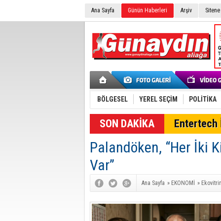
Ana Sayfa
Günün Haberleri
Arşiv
Sitene
BÖLGESEL
YEREL SEÇİM
POLİTİKA
SON DAKİKA
Entertech İ
Palandöken, “Her İki K
Var”
Ana Sayfa
»
EKONOMİ
»
Ekovitri