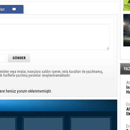
arı
YA
mleler veya imalar, inançlara saldırı içeren, imla kuralları ile yazılmamış,
ük harflerle yazılmış yorumlar onaylanmamaktadır.
A
İn
ere henüz yorum eklenmemiştir.
Ha
En
Al
E
Er