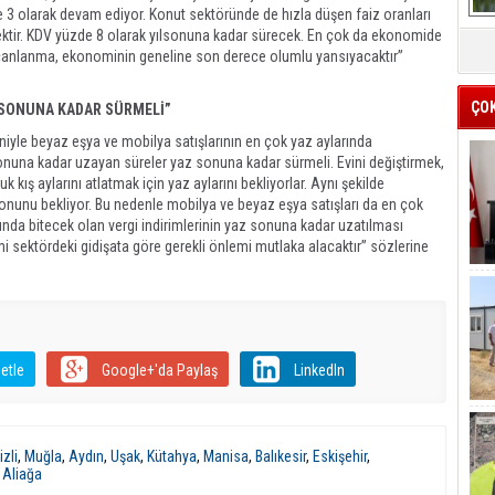
 3 olarak devam ediyor. Konut sektöründe de hızla düşen faiz oranları
recektir. KDV yüzde 8 olarak yılsonuna kadar sürecek. En çok da ekonomide
i canlanma, ekonominin geneline son derece olumlu yansıyacaktır”
ÇO
Z SONUNA KADAR SÜRMELİ”
yle beyaz eşya ve mobilya satışlarının en çok yaz aylarında
nuna kadar uzayan süreler yaz sonuna kadar sürmeli. Evini değiştirmek,
 kış aylarını atlatmak için yaz aylarını bekliyorlar. Aynı şekilde
onunu bekliyor. Bu nedenle mobilya ve beyaz eşya satışları da en çok
unda bitecek olan vergi indirimlerinin yaz sonuna kadar uzatılması
mi sektördeki gidişata göre gerekli önlemi mutlaka alacaktır” sözlerine
etle
Google+'da Paylaş
LinkedIn
zli
,
Muğla
,
Aydın
,
Uşak
,
Kütahya
,
Manisa
,
Balıkesir
,
Eskişehir
,
,
Aliağa