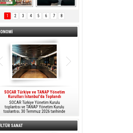
ÖNAL TARIM 
Aliağa'da Polis 
TANITIM FİLMİ
Haftası Kutlandı
1
2
3
4
5
6
7
8
KONOMİ
SOCAR Türkiye ve TANAP Yönetim
Tüpraş Temiz Hidrojen
Kurulları İstanbul'da Toplandı
Teknolojisini Sahada Test Edecek
SOCAR Türkiye Yönetim Kurulu
Stratejik Dönüşüm Planı kapsamında
toplantısı ve TANAP Yönetim Kurulu
düşük karbonlu ve yenilenebilir enerji
toplantısı, 30 Temmuz 2026 tarihinde
çözümlerine odaklanan Tüpraş, temiz
İstanbul’da gerçekleştirildi.
hidrojen teknolojileri alanında yenilikçi
projelere öncülük ediyor.
ÜLTÜR SANAT