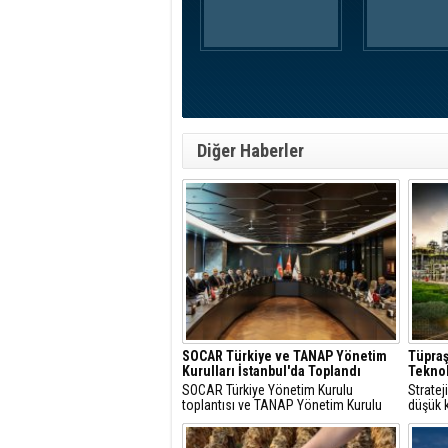
Diğer Haberler
SOCAR Türkiye ve TANAP Yönetim
Tüpraş
Kurulları İstanbul'da Toplandı
Teknol
SOCAR Türkiye Yönetim Kurulu
Strate
toplantısı ve TANAP Yönetim Kurulu
düşük k
toplantısı, 30 Temmuz 2026 tarihinde
çözüml
İstanbul’da gerçekleştirildi.
hidroje