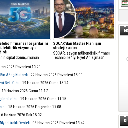
re öncülük ediyor.
E
elekom finansal başarılarını
SOCAR’dan Master Plan için
ülebilirlik vizyonuyla
stratejik adım
dırdı
SOCAR, saygın mühendislik firması
'nin dijital dönüşümünün
Technip ile “İyi Niyet Anlaşması”
 Türk Telekom, finansal
imzaladı. Petkim Master Plan projesi
arını sürdürülebilirlik odaklı
doğrultusunda yürütülecek FEED
iran 2026 Pazartesi 10:29
uyla taçlandırmaya devam
çalışmaları; mühendislik, teknik ve
ekonomik analizleri kapsıyor.
 Bin Ağaç Kurtardı
22 Haziran 2026 Pazartesi 15:09
si Belli Oldu
19 Haziran 2026 Cuma 15:14
19 Haziran 2026 Cuma 11:17
üçüncü oldu
19 Haziran 2026 Cuma 11:15
aldı
18 Haziran 2026 Perşembe 17:08
16 Haziran 2026 Salı 15:02
K
ilyar Liralık Destek
08 Haziran 2026 Pazartesi 13:42