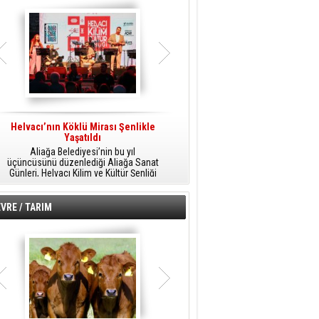
Helvacı’nın Köklü Mirası Şenlikle
Helvacı’da Kültür, Sanat Ve Müzik
A
Yaşatıldı
Şöleni
Aliağa Belediyesi’nin bu yıl
Aliağa Belediyesi tarafından
üçüncüsünü düzenlediği Aliağa Sanat
düzenlenen Aliağa Sanat Günleri, 25
Günleri, Helvacı Kilim ve Kültür Şenliği
Temmuz Cumartesi günü Helvacı’da
ile Helvacı’da renkli bir güne sahne
birbirinden renkli etkinliklerle devam
A
oldu.
edecek.
VRE / TARIM
o