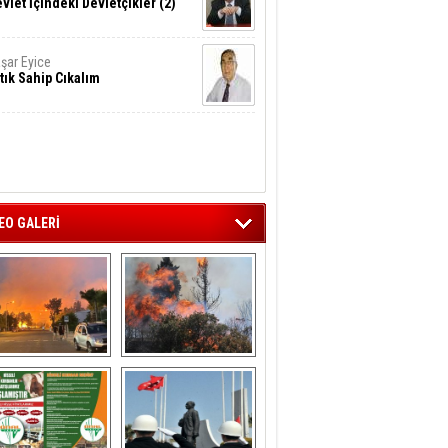
vlet İçindeki Devletçikler (2)
şar Eyice
tık Sahip Cıkalım
EO GALERİ
liağa ‘da  otluk 
Aliağa'nın Ciğerleri 
alanda çıkan 
Yandı
yangın evlere 
sıçramadan 
söndürüldü