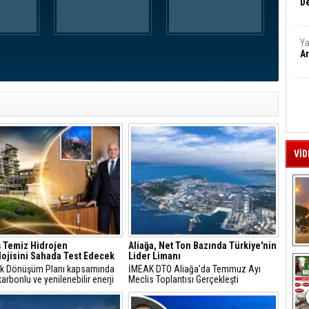
De
Ya
Ar
VİD
 Temiz Hidrojen
Aliağa, Net Ton Bazında Türkiye'nin
A
ojisini Sahada Test Edecek
Lider Limanı
jik Dönüşüm Planı kapsamında
İMEAK DTO Aliağa’da Temmuz Ayı
arbonlu ve yenilenebilir enerji
Meclis Toplantısı Gerçekleşti
erine odaklanan Tüpraş, temiz
n teknolojileri alanında yenilikçi