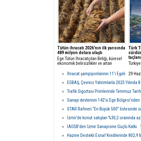
projele
Tütün ihracatı 2026'nın ilk yarısında
Türk T
489 milyon dolara ulaştı
sürdür
taçlan
Ege Tütün İhracatçıları Birliği, küresel
ekonomik belirsizlikler ve artan
Türkiye
maliyetlere rağmen 2026'nın ilk altı
öncüsü
ayında ihracatını yüzde 4 artırarak 489
başarıl
İhracat şampiyonlarının 11’i Egeli
29 Haz
milyon dolara çıkardı ve istikrarlı
vizyon
büyümesini sürdürdü.
ediyor.
ESBAŞ, Çevreci Yatırımlarla 2025 Yılında 8
Trafik Sigortası Primlerinde Temmuz Tarife
Sanayi devlerinin 142’si Ege Bölgesi’nden
STAR Rafineri “En Büyük 500” listesinde 
İzmir'de konut satışları %30,2 oranında az
İAOSB’den İzmir Sanayisine Güçlü Katkı
Hazine Destekli Esnaf Kredilerinde 802,9 M