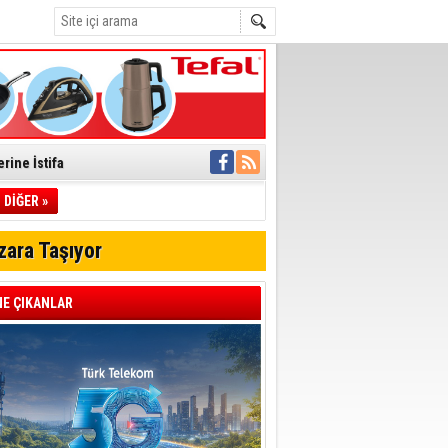
rine İstifa
ı
DİĞER »
zara Taşıyor
pıldı
 Toplandı
E ÇIKANLAR
A.Ş.’Ye İletti
Çağrısı
 hızlı müdahale
'ye Geçti