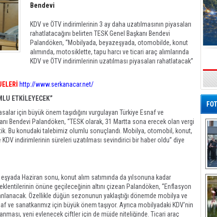
Bendevi
KDV ve ÖTV indirimlerinin 3 ay daha uzatılmasının piyasaları
rahatlatacağını belirten TESK Genel Başkanı Bendevi
Palandöken, “Mobilyada, beyazeşyada, otomobilde, konut
alımında, motosiklette, tapu harcı ve ticari araç alımlarında
KDV ve ÖTV indirimlerinin uzatılması piyasaları rahatlatacak”
s
JELERİ
http://www.serkanacar.net/
MLU ETKİLEYECEK”
FOT
yasalar için büyük önem taşıdığını vurgulayan Türkiye Esnaf ve
nı Bendevi Palandöken, “TESK olarak, 31 Martta sona erecek olan vergi
ştik. Bu konudaki talebimiz olumlu sonuçlandı. Mobilya, otomobil, konut,
 KDV indirimlerinin süreleri uzatılması sevindirici bir haber oldu” diye
De
az eşyada Haziran sonu, konut alım satımında da yılsonuna kadar
Al
beklentilerinin önüne geçileceğinin altını çizean Palandöken, “Enflasyon
anlanacak. Özellikle düğün sezonunun yaklaştığı dönemde mobilya ve
naf ve sanatkarımız için büyük önem taşıyor. Ayrıca mobilyadaki KDV’nin
nması, yeni evlenecek çiftler için de müjde niteliğinde. Ticari araç