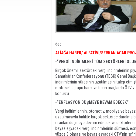
dedi.
ALİAĞA HABER/ ALFATİVİ/SERKAN ACAR PRO
-“VERGİ İNDİRİMLERİ TÜM SEKTÖRLERİ OLU
Birçok önemli sektördeki vergi indirimlerinin pi
Sanatkârlar Konfederasyonu (TESK) Genel Başka
indirimlerinin süresinin uzatılmasını talep etmi
motosiklet, tapu harcı ve ticari araçlarda ÖTV ve
konuştu.
-“ENFLASYON DÜŞMEYE DEVAM EDECEK”
Vergi indirimlerinin, otomotiv, mobilya ve bey
uzatılmasıyla birlikte birçok sektörde daralma 
oranları düşmeye devam edecek ve sektörler c
beyaz eşyadaki vergi indirimlerinin sürmesi, es
yüzde 8 olması ve beyaz eşyadaki ÖTV’nin sıfırla