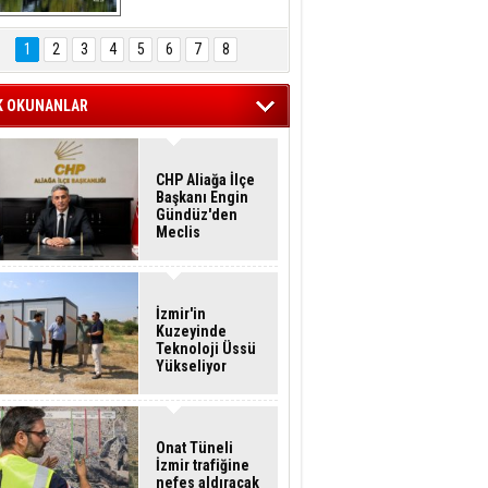
Hasan Eser'in 
Objektifinden
1
2
3
4
5
6
7
8
K OKUNANLAR
CHP Aliağa İlçe
Başkanı Engin
Gündüz'den
Meclis
Üyelerine İstifa
Çağrısı
İzmir'in
Kuzeyinde
Teknoloji Üssü
Yükseliyor
Onat Tüneli
İzmir trafiğine
nefes aldıracak