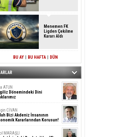
Menemen FK
Ligden Çekilme
Kararı Aldı
BU AY
|
BU HAFTA
|
DÜN
ZARLAR
ta ATUN
giliz Dönemindeki Dini
klarımız
gin CİVAN
lah Bizi Akdeniz İnsanının
konomik Kararlarından Korusun!
ol MARAŞLI