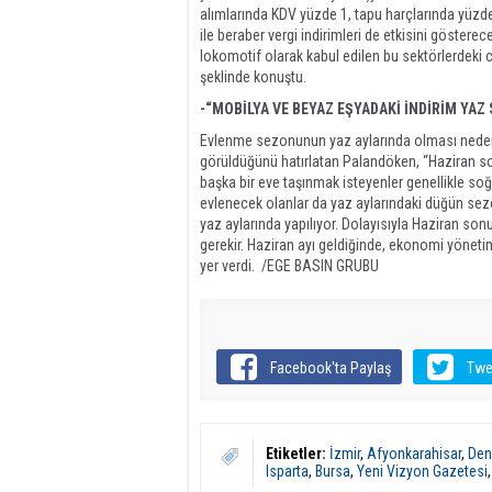
alımlarında KDV yüzde 1, tapu harçlarında yüzde
ile beraber vergi indirimleri de etkisini göste
lokomotif olarak kabul edilen bu sektörlerdek
şeklinde konuştu.
-“MOBİLYA VE BEYAZ EŞYADAKİ İNDİRİM YA
Evlenme sezonunun yaz aylarında olması nedeni
görüldüğünü hatırlatan Palandöken, “Haziran so
başka bir eve taşınmak isteyenler genellikle soğuk
evlenecek olanlar da yaz aylarındaki düğün sez
yaz aylarında yapılıyor. Dolayısıyla Haziran son
gerekir. Haziran ayı geldiğinde, ekonomi yöneti
yer verdi. /EGE BASIN GRUBU
Facebook'ta Paylaş
Twe
Etiketler:
İzmir
,
Afyonkarahisar
,
Deni
Isparta
,
Bursa
,
Yeni Vizyon Gazetesi