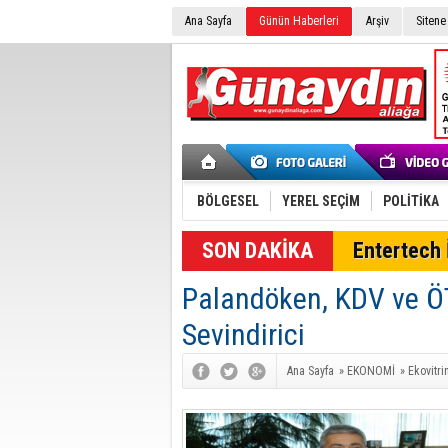
Ana Sayfa
Günün Haberleri
Arşiv
Sitene
BÖLGESEL
YEREL SEÇİM
POLİTİKA
SON DAKİKA
Entertech İ
Palandöken, KDV ve ÖT
Sevindirici
Ana Sayfa
»
EKONOMİ
»
Ekovitri