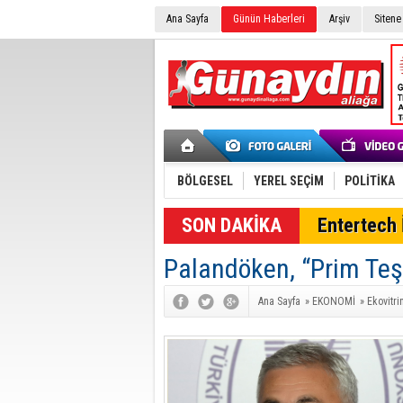
Ana Sayfa
Günün Haberleri
Arşiv
Sitene
BÖLGESEL
YEREL SEÇİM
POLİTİKA
SON DAKİKA
Entertech İ
Palandöken, “Prim Teş
Ana Sayfa
»
EKONOMİ
»
Ekovitri