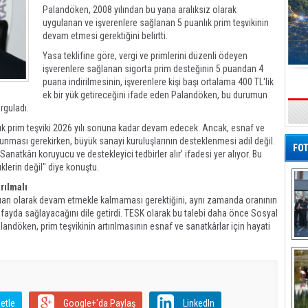
Palandöken, 2008 yılından bu yana aralıksız olarak
uygulanan ve işverenlere sağlanan 5 puanlık prim teşvikinin
devam etmesi gerektiğini belirtti.
Yasa teklifine göre, vergi ve primlerini düzenli ödeyen
işverenlere sağlanan sigorta prim desteğinin 5 puandan 4
puana indirilmesinin, işverenlere kişi başı ortalama 400 TL'lik
ek bir yük getireceğini ifade eden Palandöken, bu durumun
rguladı.
s
k prim teşviki 2026 yılı sonuna kadar devam edecek. Ancak, esnaf ve
nması gerekirken, büyük sanayi kuruluşlarının desteklenmesi adil değil.
FOT
atkârı koruyucu ve destekleyici tedbirler alır’ ifadesi yer alıyor. Bu
erin değil" diye konuştu.
rılmalı
puan olarak devam etmekle kalmaması gerektiğini, aynı zamanda oranının
 fayda sağlayacağını dile getirdi. TESK olarak bu talebi daha önce Sosyal
alandöken, prim teşvikinin artırılmasının esnaf ve sanatkârlar için hayati
De
Al
etle
Google+'da Paylaş
LinkedIn