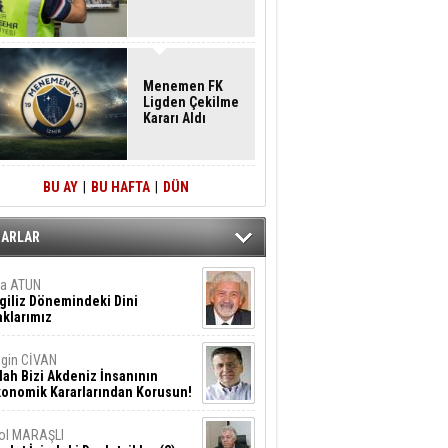
Menemen FK
Ligden Çekilme
Kararı Aldı
BU AY
|
BU HAFTA
|
DÜN
ZARLAR
ta ATUN
giliz Dönemindeki Dini
klarımız
gin CİVAN
lah Bizi Akdeniz İnsanının
konomik Kararlarından Korusun!
ol MARAŞLI