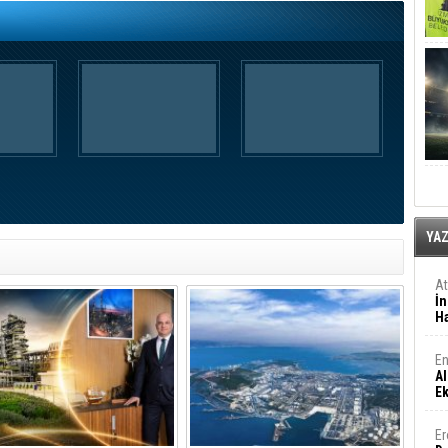
YA
A
İn
Ha
En
Al
E
Er