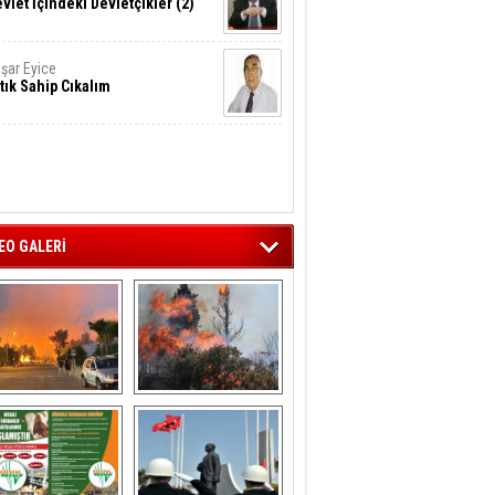
vlet İçindeki Devletçikler (2)
şar Eyice
tık Sahip Cıkalım
EO GALERİ
liağa ‘da  otluk 
Aliağa'nın Ciğerleri 
alanda çıkan 
Yandı
yangın evlere 
sıçramadan 
söndürüldü