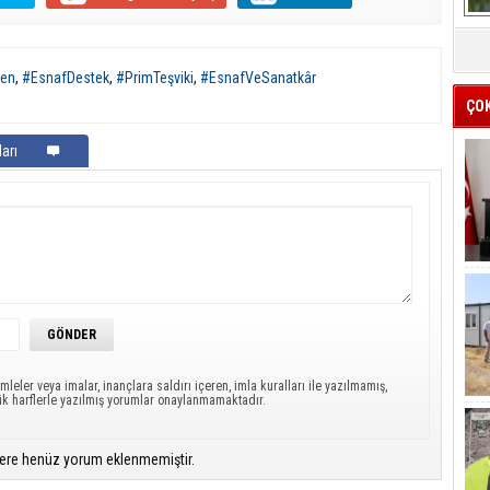
ken
,
#EsnafDestek
,
#PrimTeşviki
,
#EsnafVeSanatkâr
ÇO
arı
mleler veya imalar, inançlara saldırı içeren, imla kuralları ile yazılmamış,
ük harflerle yazılmış yorumlar onaylanmamaktadır.
ere henüz yorum eklenmemiştir.