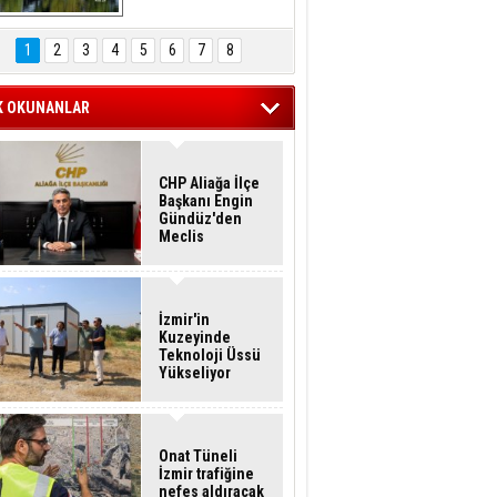
Hasan Eser'in 
Objektifinden
1
2
3
4
5
6
7
8
K OKUNANLAR
CHP Aliağa İlçe
Başkanı Engin
Gündüz'den
Meclis
Üyelerine İstifa
Çağrısı
İzmir'in
Kuzeyinde
Teknoloji Üssü
Yükseliyor
Onat Tüneli
İzmir trafiğine
nefes aldıracak