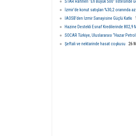
STAR Rafineri “En Büyük 500” listesinde 
İzmir'de konut satışları %30,2 oranında az
İAOSB’den İzmir Sanayisine Güçlü Katkı
Hazine Destekli Esnaf Kredilerinde 802,9 M
SOCAR Türkiye, Uluslararası “Hazar Petrol 
Şeftali ve nektarinde hasat coşkusu
26 M