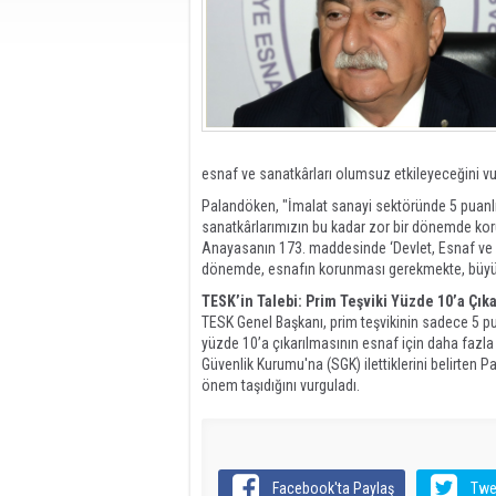
esnaf ve sanatkârları olumsuz etkileyeceğini vu
Palandöken, "İmalat sanayi sektöründe 5 puanlı
sanatkârlarımızın bu kadar zor bir dönemde koru
Anayasanın 173. maddesinde ‘Devlet, Esnaf ve San
dönemde, esnafın korunması gerekmekte, büyükl
TESK’in Talebi: Prim Teşviki Yüzde 10’a Çıka
TESK Genel Başkanı, prim teşvikinin sadece 5 
yüzde 10’a çıkarılmasının esnaf için daha fazla
Güvenlik Kurumu'na (SGK) ilettiklerini belirten P
önem taşıdığını vurguladı.
Facebook'ta Paylaş
Twe