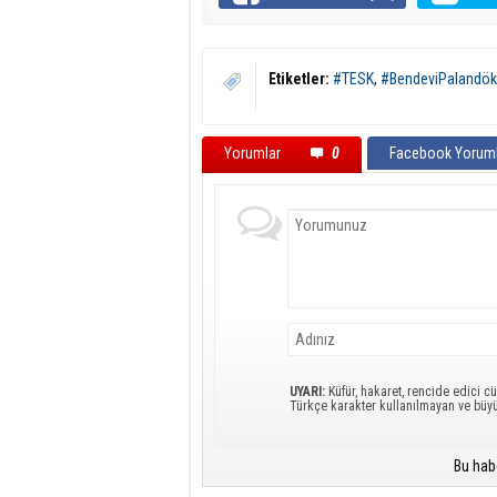
Etiketler:
#TESK
,
#BendeviPalandö
Yorumlar
0
Facebook Yoruml
UYARI:
Küfür, hakaret, rencide edici cü
Türkçe karakter kullanılmayan ve büy
Bu hab