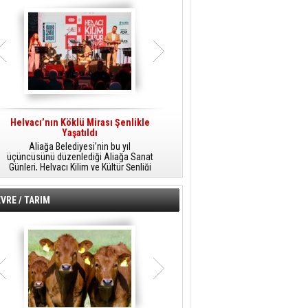
Helvacı’nın Köklü Mirası Şenlikle
Helvacı’da Kültür, Sanat Ve Müzik
A
Yaşatıldı
Şöleni
Aliağa Belediyesi’nin bu yıl
Aliağa Belediyesi tarafından
üçüncüsünü düzenlediği Aliağa Sanat
düzenlenen Aliağa Sanat Günleri, 25
Günleri, Helvacı Kilim ve Kültür Şenliği
Temmuz Cumartesi günü Helvacı’da
ile Helvacı’da renkli bir güne sahne
birbirinden renkli etkinliklerle devam
A
oldu.
edecek.
VRE / TARIM
o