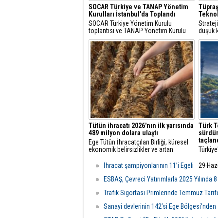
SOCAR Türkiye ve TANAP Yönetim
Tüpraş
Kurulları İstanbul'da Toplandı
Teknol
SOCAR Türkiye Yönetim Kurulu
Strate
toplantısı ve TANAP Yönetim Kurulu
düşük k
toplantısı, 30 Temmuz 2026 tarihinde
çözüml
İstanbul’da gerçekleştirildi.
hidroje
projele
Tütün ihracatı 2026'nın ilk yarısında
Türk T
489 milyon dolara ulaştı
sürdür
taçlan
Ege Tütün İhracatçıları Birliği, küresel
ekonomik belirsizlikler ve artan
Türkiye
maliyetlere rağmen 2026'nın ilk altı
öncüsü
ayında ihracatını yüzde 4 artırarak 489
başarıl
İhracat şampiyonlarının 11’i Egeli
29 Haz
milyon dolara çıkardı ve istikrarlı
vizyon
büyümesini sürdürdü.
ediyor.
ESBAŞ, Çevreci Yatırımlarla 2025 Yılında 8
Trafik Sigortası Primlerinde Temmuz Tarife
Sanayi devlerinin 142’si Ege Bölgesi’nden