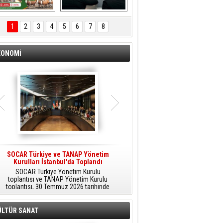
ÖNAL TARIM 
Aliağa'da Polis 
TANITIM FİLMİ
Haftası Kutlandı
1
2
3
4
5
6
7
8
KONOMİ
SOCAR Türkiye ve TANAP Yönetim
Tüpraş Temiz Hidrojen
Kurulları İstanbul'da Toplandı
Teknolojisini Sahada Test Edecek
SOCAR Türkiye Yönetim Kurulu
Stratejik Dönüşüm Planı kapsamında
toplantısı ve TANAP Yönetim Kurulu
düşük karbonlu ve yenilenebilir enerji
toplantısı, 30 Temmuz 2026 tarihinde
çözümlerine odaklanan Tüpraş, temiz
İstanbul’da gerçekleştirildi.
hidrojen teknolojileri alanında yenilikçi
projelere öncülük ediyor.
ÜLTÜR SANAT