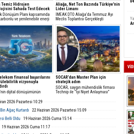
De
 Temiz Hidrojen
Aliağa, Net Ton Bazında Türkiye'nin
ojisini Sahada Test Edecek
Lider Limanı
jik Dönüşüm Planı kapsamında
İMEAK DTO Aliağa’da Temmuz Ayı
Ya
arbonlu ve yenilenebilir enerji
Meclis Toplantısı Gerçekleşti
erine odaklanan Tüpraş, temiz
Ar
n teknolojileri alanında yenilikçi
re öncülük ediyor.
VİD
elekom finansal başarılarını
SOCAR’dan Master Plan için
ülebilirlik vizyonuyla
stratejik adım
dırdı
SOCAR, saygın mühendislik firması
'nin dijital dönüşümünün
Technip ile “İyi Niyet Anlaşması”
 Türk Telekom, finansal
imzaladı. Petkim Master Plan projesi
arını sürdürülebilirlik odaklı
doğrultusunda yürütülecek FEED
iran 2026 Pazartesi 10:29
uyla taçlandırmaya devam
çalışmaları; mühendislik, teknik ve
A
ekonomik analizleri kapsıyor.
 Bin Ağaç Kurtardı
22 Haziran 2026 Pazartesi 15:09
si Belli Oldu
19 Haziran 2026 Cuma 15:14
19 Haziran 2026 Cuma 11:17