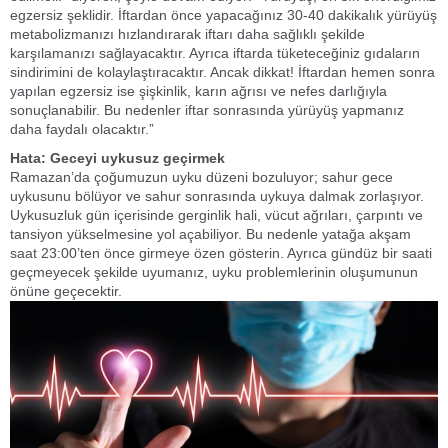
egzersiz şeklidir. İftardan önce yapacağınız 30-40 dakikalık yürüyüş
metabolizmanızı hızlandırarak iftarı daha sağlıklı şekilde
karşılamanızı sağlayacaktır. Ayrıca iftarda tüketeceğiniz gıdaların
sindirimini de kolaylaştıracaktır. Ancak dikkat! İftardan hemen sonra
yapılan egzersiz ise şişkinlik, karın ağrısı ve nefes darlığıyla
sonuçlanabilir. Bu nedenler iftar sonrasında yürüyüş yapmanız
daha faydalı olacaktır.”
Hata: Geceyi uykusuz geçirmek
Ramazan’da çoğumuzun uyku düzeni bozuluyor; sahur gece
uykusunu bölüyor ve sahur sonrasında uykuya dalmak zorlaşıyor.
Uykusuzluk gün içerisinde gerginlik hali, vücut ağrıları, çarpıntı ve
tansiyon yükselmesine yol açabiliyor. Bu nedenle yatağa akşam
saat 23:00’ten önce girmeye özen gösterin. Ayrıca gündüz bir saati
geçmeyecek şekilde uyumanız, uyku problemlerinin oluşumunun
önüne geçecektir.