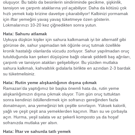
oluşuyor. Bu tablo da besinlerin sindiriminde gecikme, şişkinlik,
tansiyon ve çarpıntı ataklarına yol açabiliyor. Daha da kötüsü çok
hızlı yemek kalp krizine davetiye çıkarabiliyor! Kalbinizi yormamak
için iftar yemeğini yavaş yavaş tüketmeye özen gösterin.
Lokmalarınızı 10-20 kez çiğnedikten sonra yutun.
Hata: Sahuru atlamak
Uykuya düşkün kişiler için sahura kalkmamak iyi bir alternatif gibi
görünse de, sahur yapmadan tek öğünle oruç tutmak özellikle
kronik hastalığı olanlarda vücudu zorluyor. Sahur yapılmadan oruç
tutulduğunda kan şekeri düşüşüne bağlı olarak şiddetli baş ağrıları,
çarpıntı ve tansiyon atakları gelişebiliyor. Bu yüzden mutlaka
sahura kalkmalı, kahvaltılık gıdalarla birlikte en azından 2-3 bardak
su tüketmelisiniz.
Hata: Rutin yeme alışkanlığının dışına çıkmak
Ramazan’da yaptığımız bir başka önemli hata da, rutin yeme
alışkanlığımızın dışına çıkmak oluyor. Tüm gün oruç tuttuktan
sonra kendinizi ödüllendirmek için sofranızı gereğinden fazla
donatmayın, ana yemeğinizi tek çeşitle sınırlayın. Yüksek kalorili,
yağlı ve çeşit çeşit ana yemeklerden kaçının. İftarı su ve çorbayla
açın. Hurma, yeşil salata ve az şekerli komposto ya da hoşaf
sofranızda mutlaka yer alsın.
Hata: İftar ve sahurda tatlı yemek