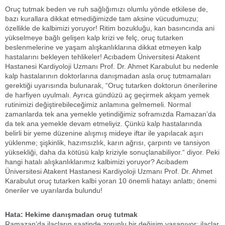
Oruç tutmak beden ve ruh sağlığımızı olumlu yönde etkilese de,
bazı kurallara dikkat etmediğimizde tam aksine vücudumuzu;
özellikle de kalbimizi yoruyor! Ritim bozukluğu, kan basıncında ani
yükselmeye bağlı gelişen kalp krizi ve felç, oruç tutarken
beslenmelerine ve yaşam alışkanlıklarına dikkat etmeyen kalp
hastalarını bekleyen tehlikeler! Acıbadem Üniversitesi Atakent
Hastanesi Kardiyoloji Uzmanı Prof. Dr. Ahmet Karabulut bu nedenle
kalp hastalarının doktorlarına danışmadan asla oruç tutmamaları
gerektiği uyarısında bulunarak, “Oruç tutarken doktorun önerilerine
de harfiyen uyulmalı. Ayrıca gündüzü aç geçirmek akşam yemek
rutinimizi değiştirebileceğimiz anlamına gelmemeli. Normal
zamanlarda tek ana yemekle yetindiğimiz soframızda Ramazan’da
da tek ana yemekle devam etmeliyiz. Çünkü kalp hastalarında
belirli bir yeme düzenine alışmış mideye iftar ile yapılacak aşırı
yüklenme; şişkinlik, hazımsızlık, karın ağrısı, çarpıntı ve tansiyon
yüksekliği, daha da kötüsü kalp kriziyle sonuçlanabiliyor.“ diyor. Peki
hangi hatalı alışkanlıklarımız kalbimizi yoruyor? Acıbadem
Üniversitesi Atakent Hastanesi Kardiyoloji Uzmanı Prof. Dr. Ahmet
Karabulut oruç tutarken kalbi yoran 10 önemli hatayı anlattı; önemi
öneriler ve uyarılarda bulundu!
Hata: Hekime danışmadan oruç tutmak
Ramazan’da ilaçların saatinde zorunlu bir değişim yaşanıyor; ilaçlar