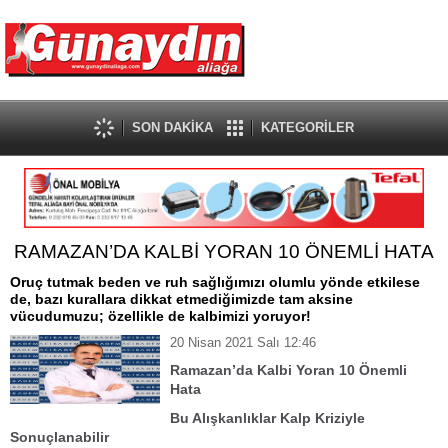
SON DAKİKA
KATEGORİLER
RAMAZAN’DA KALBİ YORAN 10 ÖNEMLİ HATA
Oruç tutmak beden ve ruh sağlığımızı olumlu yönde etkilese
de, bazı kurallara dikkat etmediğimizde tam aksine
vücudumuzu; özellikle de kalbimizi yoruyor!
20 Nisan 2021 Salı 12:46
Ramazan’da Kalbi Yoran 10 Önemli
Hata
Bu Alışkanlıklar Kalp Kriziyle
Sonuçlanabilir