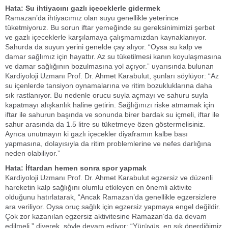
Hata: Su ihtiyacını gazlı içeceklerle gidermek
Ramazan’da ihtiyacımız olan suyu genellikle yeterince
tüketmiyoruz. Bu sorun iftar yemeğinde su gereksinimimizi şerbet
ve gazlı içeceklerle karşılamaya çalışmamızdan kaynaklanıyor.
Sahurda da suyun yerini genelde çay alıyor. “Oysa su kalp ve
damar sağlımız için hayattır. Az su tüketilmesi kanın koyulaşmasına
ve damar sağlığının bozulmasına yol açıyor.” uyarısında bulunan
Kardiyoloji Uzmanı Prof. Dr. Ahmet Karabulut, şunları söylüyor: “Az
su içenlerde tansiyon oynamalarına ve ritim bozukluklarına daha
sık rastlanıyor. Bu nedenle orucu suyla açmayı ve sahuru suyla
kapatmayı alışkanlık haline getirin. Sağlığınızı riske atmamak için
iftar ile sahurun başında ve sonunda birer bardak su içmeli, iftar ile
sahur arasında da 1.5 litre su tüketmeye özen göstermelisiniz.
Ayrıca unutmayın ki gazlı içecekler diyaframın kalbe bası
yapmasına, dolayısıyla da ritim problemlerine ve nefes darlığına
neden olabiliyor.”
Hata: İftardan hemen sonra spor yapmak
Kardiyoloji Uzmanı Prof. Dr. Ahmet Karabulut egzersiz ve düzenli
hareketin kalp sağlığını olumlu etkileyen en önemli aktivite
olduğunu hatırlatarak, “Ancak Ramazan’da genellikle egzersizlere
ara veriliyor. Oysa oruç sağlık için egzersiz yapmaya engel değildir.
Çok zor kazanılan egzersiz aktivitesine Ramazan’da da devam
edilmeli.” diyerek, şöyle devam ediyor: “Yürüyüş, en sık önerdiğimiz