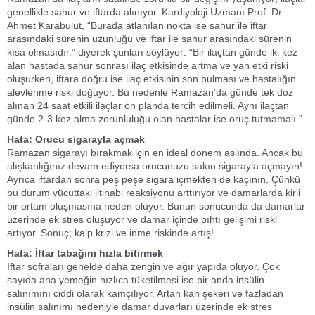
genellikle sahur ve iftarda alınıyor. Kardiyoloji Uzmanı Prof. Dr.
Ahmet Karabulut, “Burada atlanılan nokta ise sahur ile iftar
arasındaki sürenin uzunluğu ve iftar ile sahur arasındaki sürenin
kısa olmasıdır.” diyerek şunları söylüyor: “Bir ilaçtan günde iki kez
alan hastada sahur sonrası ilaç etkisinde artma ve yan etki riski
oluşurken, iftara doğru ise ilaç etkisinin son bulması ve hastalığın
alevlenme riski doğuyor. Bu nedenle Ramazan’da günde tek doz
alınan 24 saat etkili ilaçlar ön planda tercih edilmeli. Aynı ilaçtan
günde 2-3 kez alma zorunluluğu olan hastalar ise oruç tutmamalı.”
Hata: Orucu sigarayla açmak
Ramazan sigarayı bırakmak için en ideal dönem aslında. Ancak bu
alışkanlığınız devam ediyorsa orucunuzu sakın sigarayla açmayın!
Ayrıca iftardan sonra peş peşe sigara içmekten de kaçının. Çünkü
bu durum vücuttaki iltihabi reaksiyonu arttırıyor ve damarlarda kirli
bir ortam oluşmasına neden oluyor. Bunun sonucunda da damarlar
üzerinde ek stres oluşuyor ve damar içinde pıhtı gelişimi riski
artıyor. Sonuç; kalp krizi ve inme riskinde artış!
Hata: İftar tabağını hızla bitirmek
İftar sofraları genelde daha zengin ve ağır yapıda oluyor. Çok
sayıda ana yemeğin hızlıca tüketilmesi ise bir anda insülin
salınımını ciddi olarak kamçılıyor. Artan kan şekeri ve fazladan
insülin salınımı nedeniyle damar duvarları üzerinde ek stres