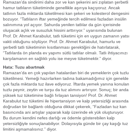
Ramazan’da sindirimi daha zor ve kan şekerini ani zıplatan şerbetli
hamur tatlıların tüketiminde genellikle aşırıya kaçıyoruz. Ancak
tatlının fazla miktarda tüketilmesi kan şekeri ve kolesterol dengesini
bozuyor. “Tatlıların iftar yemeğinde tercih edilmesi fazladan insülin
salınımına yol açıyor. Sahurda yenilen tatlılar da gün içerisinde
oluşacak açlık ve susuzluk hissini arttırıyor.” uyarısında bulunan
Prof. Dr. Ahmet Karabulut, tatlı tüketimi için en uygun zamanın yatsı
vakti olduğunu söylüyor. Prof. Dr. Ahmet Karabulut, hamurlu ve
şerbetli tatlı tüketiminin kısıtlanması gerektiğini de hatırlatarak,
“Tatlılarda ön planda ev yapımı sütlü tatlılar olmalı. Tatlı ihtiyacınızı
karşılamanın en sağlıklı yolu ise meyve tüketmektir.” diyor.
Hata: Tuzu abartmak
Ramazan’da en çok yapılan hatalardan biri de yemeklerin çok tuzlu
tüketilmesi. Yemeği hazırlarken tadına bakamadığımız için genelde
çok fazla miktarda tuz ilave ediyoruz. İftarda yemek yanına konulan
tuzlu peynir, zeytin ve turşu da tuz alımını artırıyor. Sonuç; bir anda
yüksek tuz tüketimine bağlı fırlayan tansiyon! Prof. Dr. Ahmet
Karabulut tuz tüketimi ile hipertansiyon ve kalp yetersizliği arasında
doğrudan bir bağlantı olduğuna dikkat çekerek, “Fazladan tuz kan
basıncında ani artışlar yaparak kalp üzerinde ek yük oluşturuyor.
Bu durum kendini nefes darlığı ve ödemle gösterebilen kalp
yetersizliğiyle sonuçlanabiliyor. Dolayısıyla günde bir çay kaşığı tuz
limitini aşmamalısınız.” diyor.