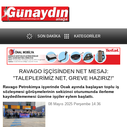
SON DAKİKA
KATEGORİLER
RAVAGO İŞÇİSİNDEN NET MESAJ:
"TALEPLERİMİZ NET, GREVE HAZIRIZ!"
Ravago Petrokimya işyerinde Ocak ayında başlayan toplu iş
sözleşmesi görüşmelerinin sekizinci oturumunda ilerleme
kaydedilememesi üzerine işçiler eylem başlattı.
08 Mayıs 2025 Perşembe 14:36