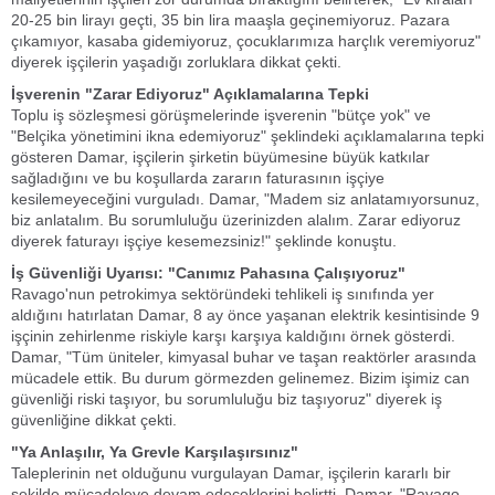
20-25 bin lirayı geçti, 35 bin lira maaşla geçinemiyoruz. Pazara
çıkamıyor, kasaba gidemiyoruz, çocuklarımıza harçlık veremiyoruz"
diyerek işçilerin yaşadığı zorluklara dikkat çekti.
İşverenin "Zarar Ediyoruz" Açıklamalarına Tepki
Toplu iş sözleşmesi görüşmelerinde işverenin "bütçe yok" ve
"Belçika yönetimini ikna edemiyoruz" şeklindeki açıklamalarına tepki
gösteren Damar, işçilerin şirketin büyümesine büyük katkılar
sağladığını ve bu koşullarda zararın faturasının işçiye
kesilemeyeceğini vurguladı. Damar, "Madem siz anlatamıyorsunuz,
biz anlatalım. Bu sorumluluğu üzerinizden alalım. Zarar ediyoruz
diyerek faturayı işçiye kesemezsiniz!" şeklinde konuştu.
İş Güvenliği Uyarısı: "Canımız Pahasına Çalışıyoruz"
Ravago'nun petrokimya sektöründeki tehlikeli iş sınıfında yer
aldığını hatırlatan Damar, 8 ay önce yaşanan elektrik kesintisinde 9
işçinin zehirlenme riskiyle karşı karşıya kaldığını örnek gösterdi.
Damar, "Tüm üniteler, kimyasal buhar ve taşan reaktörler arasında
mücadele ettik. Bu durum görmezden gelinemez. Bizim işimiz can
güvenliği riski taşıyor, bu sorumluluğu biz taşıyoruz" diyerek iş
güvenliğine dikkat çekti.
"Ya Anlaşılır, Ya Grevle Karşılaşırsınız"
Taleplerinin net olduğunu vurgulayan Damar, işçilerin kararlı bir
şekilde mücadeleye devam edeceklerini belirtti. Damar, "Ravago