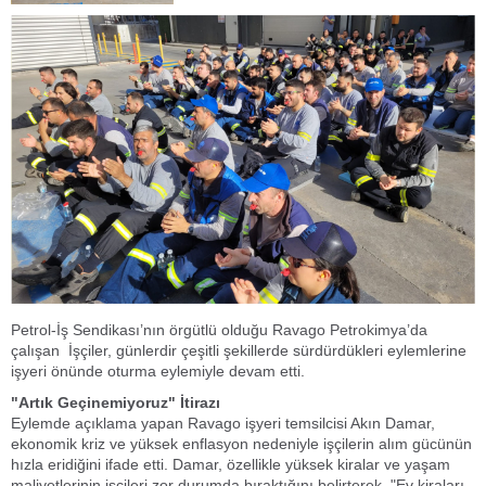
Petrol-İş Sendikası’nın örgütlü olduğu Ravago Petrokimya’da
çalışan İşçiler, günlerdir çeşitli şekillerde sürdürdükleri eylemlerine
işyeri önünde oturma eylemiyle devam etti.
"Artık Geçinemiyoruz" İtirazı
Eylemde açıklama yapan Ravago işyeri temsilcisi Akın Damar,
ekonomik kriz ve yüksek enflasyon nedeniyle işçilerin alım gücünün
hızla eridiğini ifade etti. Damar, özellikle yüksek kiralar ve yaşam
maliyetlerinin işçileri zor durumda bıraktığını belirterek, "Ev kiraları