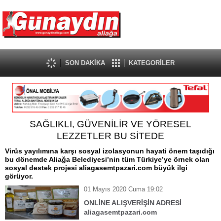
SON DAKİKA
KATEGORİLER
SAĞLIKLI, GÜVENİLİR VE YÖRESEL
LEZZETLER BU SİTEDE
Virüs yayılımına karşı sosyal izolasyonun hayati önem taşıdığı
bu dönemde Aliağa Belediyesi’nin tüm Türkiye’ye örnek olan
sosyal destek projesi aliagasemtpazari.com büyük ilgi
görüyor.
01 Mayıs 2020 Cuma 19:02
ONLİNE ALIŞVERİŞİN ADRESİ
aliagasemtpazari.com