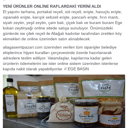
YENİ ÜRÜNLER ONLİNE RAFLARDAKİ YERİNİ ALDI
El yapımı tarhana, portakal reçeli, süt reçeli, erişte, havuçlu erişte,
ıspanaklı erişte, karışık sebzeli erişte, pancarlı erişte, fırın mantı,
siyah zeytin, yeşil zeytin, çam balı, çiçek balı ve buram buram Ege
kokan zeytinyağı online sitede satışa sunuluyor. Önümüzdeki
günlerde ise çilek reçeli ile Aliağalı kadınlar tarafından üretilen köy
ekmekleri de online üzerinden satın alınabilecek.
aliagasemtpazari.com üzerinden verilen tüm siparişler belediye
ekiplerince hijyen kuralları çerçevesinde özenle hazırlanarak
adreslere teslim ediliyor. Vatandaşlar, kapılarına kadar gelen
ürünlerin ödemelerini ise ister online sistem üzerinden isterlerse
kapıda nakit olarak yapabiliyorlar. // EGE BASIN