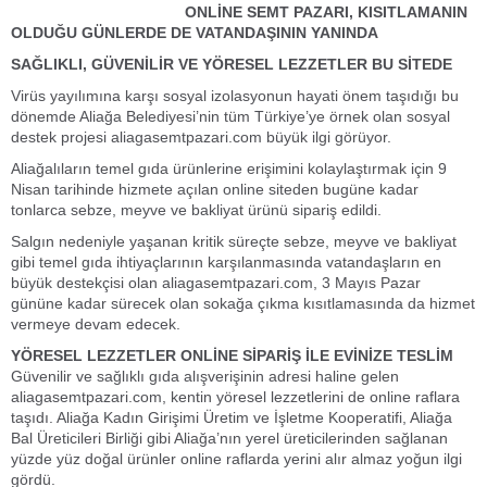
ONLİNE SEMT PAZARI, KISITLAMANIN
OLDUĞU GÜNLERDE DE VATANDAŞININ YANINDA
SAĞLIKLI, GÜVENİLİR VE YÖRESEL LEZZETLER BU SİTEDE
Virüs yayılımına karşı sosyal izolasyonun hayati önem taşıdığı bu
dönemde Aliağa Belediyesi’nin tüm Türkiye’ye örnek olan sosyal
destek projesi aliagasemtpazari.com büyük ilgi görüyor.
Aliağalıların temel gıda ürünlerine erişimini kolaylaştırmak için 9
Nisan tarihinde hizmete açılan online siteden bugüne kadar
tonlarca sebze, meyve ve bakliyat ürünü sipariş edildi.
Salgın nedeniyle yaşanan kritik süreçte sebze, meyve ve bakliyat
gibi temel gıda ihtiyaçlarının karşılanmasında vatandaşların en
büyük destekçisi olan aliagasemtpazari.com, 3 Mayıs Pazar
gününe kadar sürecek olan sokağa çıkma kısıtlamasında da hizmet
vermeye devam edecek.
YÖRESEL LEZZETLER ONLİNE SİPARİŞ İLE EVİNİZE TESLİM
Güvenilir ve sağlıklı gıda alışverişinin adresi haline gelen
aliagasemtpazari.com, kentin yöresel lezzetlerini de online raflara
taşıdı. Aliağa Kadın Girişimi Üretim ve İşletme Kooperatifi, Aliağa
Bal Üreticileri Birliği gibi Aliağa’nın yerel üreticilerinden sağlanan
yüzde yüz doğal ürünler online raflarda yerini alır almaz yoğun ilgi
gördü.