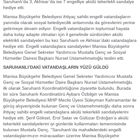
Saruhanlı’da 3, Akhisar’da ise 7 engelliye akülü tekerlekli sandalye
hediye etti.
Manisa Büyükşehir Belediyesi ihtiyaç sahibi engelli vatandaşların
yanında olarak sosyal belediyecilik anlamında da görevlerini yerine
getirmeye devam ediyor. Engelli vatandaşların toplumsal hayata
daha kolay adapte olmaları için il genelinde sürdürülen akülü
elektrikli sandalyeleri bu kez Saruhanlı ve Akhisar’daki vatandaşlara
hediye etti. Engelli vatandaşlara sandalyeleri Manisa Büyükşehir
Belediyesi Genel Sekreter Yardımcısı Mustafa Genç ve Sosyal
Hizmetler Dairesi Başkanı Nursel Ustamehmetoğlu teslim etti.
SARUHANLI’DAKİ VATANDAŞLARIN YÜZÜ GÜLDÜ
Manisa Büyükşehir Belediyesi Genel Sekreter Yardımcısı Mustafa
Genç ve Sosyal Hizmetler Daire Başkanı Nursel Ustamehmetoğlu
ilk olarak Saruhanlı Koordinatörlüğüne ziyarette bulundu. Burada
bir süre Saruhanlı Koordinatörü Aybars Özbilgin ve Manisa
Büyükşehir Belediyesi MHP Meclis Üyesi Süleyman Kahramanlar ile
görüş alışverişinde bulunan Genç ve Ustamehmetoğlu daha sonra
ihtiyaç sahibi engelli vatandaşlara akülü tekerlekli sandalyelerini
hediye etti. Şerif Göksel, Erol Satar ve Gülüzar Erdoğan’a akülü
tekerlekli sandalyelerini iyi günlerde kullanmaları temennisinde
bulunan Mustafa Genç, “Saruhanlı’da mahallelerdeki engelli
vatandaşlarımızın müracaatları üzerine Manisa Büyükşehir