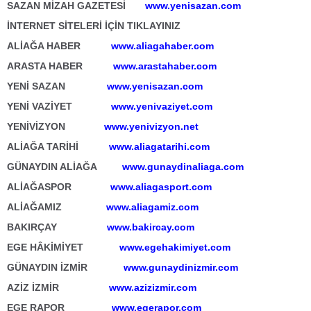
SAZAN MİZAH GAZETESİ
www.yenisazan.com
İNTERNET SİTELERİ İÇİN TIKLAYINIZ
ALİAĞA HABER
www.aliagahaber.com
ARASTA HABER
www.arastahaber.com
YENİ SAZAN
www.yenisazan.com
YENİ VAZİYET
www.yenivaziyet.com
YENİVİZYON
www.yenivizyon.net
ALİAĞA TARİHİ
www.aliagatarihi.com
GÜNAYDIN ALİAĞA
www.gunaydinaliaga.com
ALİAĞASPOR
www.aliagasport.com
ALİAĞAMIZ
www.aliagamiz.com
BAKIRÇAY
www.bakircay.com
EGE HÂKİMİYET
www.egehakimiyet.com
GÜNAYDIN İZMİR
www.gunaydinizmir.com
AZİZ İZMİR
www.azizizmir.com
EGE RAPOR
www.egerapor.com