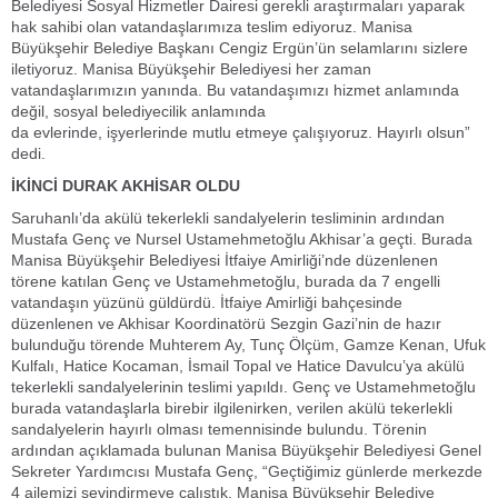
Belediyesi Sosyal Hizmetler Dairesi gerekli araştırmaları yaparak
hak sahibi olan vatandaşlarımıza teslim ediyoruz. Manisa
Büyükşehir Belediye Başkanı Cengiz Ergün’ün selamlarını sizlere
iletiyoruz. Manisa Büyükşehir Belediyesi her zaman
vatandaşlarımızın yanında. Bu vatandaşımızı hizmet anlamında
değil, sosyal belediyecilik anlamında
da evlerinde, işyerlerinde mutlu etmeye çalışıyoruz. Hayırlı olsun”
dedi.
İKİNCİ DURAK AKHİSAR OLDU
Saruhanlı’da akülü tekerlekli sandalyelerin tesliminin ardından
Mustafa Genç ve Nursel Ustamehmetoğlu Akhisar’a geçti. Burada
Manisa Büyükşehir Belediyesi İtfaiye Amirliği’nde düzenlenen
törene katılan Genç ve Ustamehmetoğlu, burada da 7 engelli
vatandaşın yüzünü güldürdü. İtfaiye Amirliği bahçesinde
düzenlenen ve Akhisar Koordinatörü Sezgin Gazi’nin de hazır
bulunduğu törende Muhterem Ay, Tunç Ölçüm, Gamze Kenan, Ufuk
Kulfalı, Hatice Kocaman, İsmail Topal ve Hatice Davulcu’ya akülü
tekerlekli sandalyelerinin teslimi yapıldı. Genç ve Ustamehmetoğlu
burada vatandaşlarla birebir ilgilenirken, verilen akülü tekerlekli
sandalyelerin hayırlı olması temennisinde bulundu. Törenin
ardından açıklamada bulunan Manisa Büyükşehir Belediyesi Genel
Sekreter Yardımcısı Mustafa Genç, “Geçtiğimiz günlerde merkezde
4 ailemizi sevindirmeye çalıştık. Manisa Büyükşehir Belediye