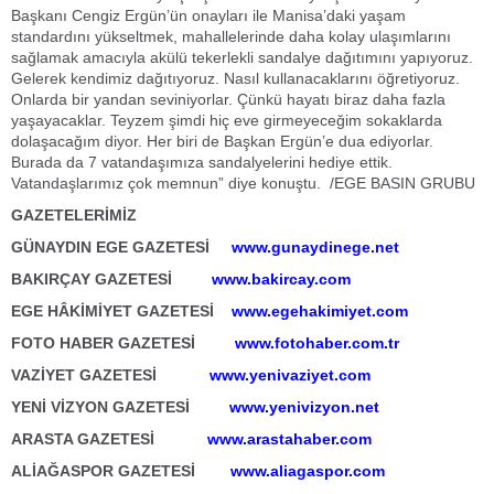
Başkanı Cengiz Ergün’ün onayları ile Manisa’daki yaşam
standardını yükseltmek, mahallelerinde daha kolay ulaşımlarını
sağlamak amacıyla akülü tekerlekli sandalye dağıtımını yapıyoruz.
Gelerek kendimiz dağıtıyoruz. Nasıl kullanacaklarını öğretiyoruz.
Onlarda bir yandan seviniyorlar. Çünkü hayatı biraz daha fazla
yaşayacaklar. Teyzem şimdi hiç eve girmeyeceğim sokaklarda
dolaşacağım diyor. Her biri de Başkan Ergün’e dua ediyorlar.
Burada da 7 vatandaşımıza sandalyelerini hediye ettik.
Vatandaşlarımız çok memnun” diye konuştu. /EGE BASIN GRUBU
GAZETELERİMİZ
GÜNAYDIN EGE GAZETESİ
www.gunaydinege.net
BAKIRÇAY GAZETESİ
www.bakircay.com
EGE HÂKİMİYET GAZETESİ
www.egehakimiyet.com
FOTO HABER GAZETESİ
www.fotohaber.com.tr
VAZİYET GAZETESİ
www.yenivaziyet.com
YENİ VİZYON GAZETESİ
www.yenivizyon.net
ARASTA GAZETESİ
www.arastahaber.com
ALİAĞASPOR GAZETESİ
www.aliagaspor.com