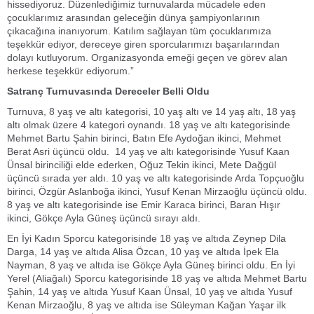
hissediyoruz. Düzenlediğimiz turnuvalarda mücadele eden
çocuklarımız arasından geleceğin dünya şampiyonlarının
çıkacağına inanıyorum. Katılım sağlayan tüm çocuklarımıza
teşekkür ediyor, dereceye giren sporcularımızı başarılarından
dolayı kutluyorum. Organizasyonda emeği geçen ve görev alan
herkese teşekkür ediyorum.”
Satranç Turnuvasında Dereceler Belli Oldu
Turnuva, 8 yaş ve altı kategorisi, 10 yaş altı ve 14 yaş altı, 18 yaş
altı olmak üzere 4 kategori oynandı. 18 yaş ve altı kategorisinde
Mehmet Bartu Şahin birinci, Batın Efe Aydoğan ikinci, Mehmet
Berat Asri üçüncü oldu. 14 yaş ve altı kategorisinde Yusuf Kaan
Ünsal birinciliği elde ederken, Oğuz Tekin ikinci, Mete Dağgül
üçüncü sırada yer aldı. 10 yaş ve altı kategorisinde Arda Topçuoğlu
birinci, Özgür Aslanboğa ikinci, Yusuf Kenan Mirzaoğlu üçüncü oldu.
8 yaş ve altı kategorisinde ise Emir Karaca birinci, Baran Hışır
ikinci, Gökçe Ayla Güneş üçüncü sırayı aldı.
En İyi Kadın Sporcu kategorisinde 18 yaş ve altıda Zeynep Dila
Darga, 14 yaş ve altıda Alisa Özcan, 10 yaş ve altıda İpek Ela
Nayman, 8 yaş ve altıda ise Gökçe Ayla Güneş birinci oldu. En İyi
Yerel (Aliağalı) Sporcu kategorisinde 18 yaş ve altıda Mehmet Bartu
Şahin, 14 yaş ve altıda Yusuf Kaan Ünsal, 10 yaş ve altıda Yusuf
Kenan Mirzaoğlu, 8 yaş ve altıda ise Süleyman Kağan Yaşar ilk