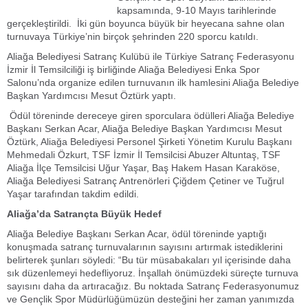
kapsamında, 9-10 Mayıs tarihlerinde
gerçekleştirildi. İki gün boyunca büyük bir heyecana sahne olan
turnuvaya Türkiye’nin birçok şehrinden 220 sporcu katıldı.
Aliağa Belediyesi Satranç Kulübü ile Türkiye Satranç Federasyonu
İzmir İl Temsilciliği iş birliğinde Aliağa Belediyesi Enka Spor
Salonu’nda organize edilen turnuvanın ilk hamlesini Aliağa Belediye
Başkan Yardımcısı Mesut Öztürk yaptı.
Ödül töreninde dereceye giren sporculara ödülleri Aliağa Belediye
Başkanı Serkan Acar, Aliağa Belediye Başkan Yardımcısı Mesut
Öztürk, Aliağa Belediyesi Personel Şirketi Yönetim Kurulu Başkanı
Mehmedali Özkurt, TSF İzmir İl Temsilcisi Abuzer Altuntaş, TSF
Aliağa İlçe Temsilcisi Uğur Yaşar, Baş Hakem Hasan Karaköse,
Aliağa Belediyesi Satranç Antrenörleri Çiğdem Çetiner ve Tuğrul
Yaşar tarafından takdim edildi.
Aliağa’da Satrançta Büyük Hedef
Aliağa Belediye Başkanı Serkan Acar, ödül töreninde yaptığı
konuşmada satranç turnuvalarının sayısını artırmak istediklerini
belirterek şunları söyledi: “Bu tür müsabakaları yıl içerisinde daha
sık düzenlemeyi hedefliyoruz. İnşallah önümüzdeki süreçte turnuva
sayısını daha da artıracağız. Bu noktada Satranç Federasyonumuz
ve Gençlik Spor Müdürlüğümüzün desteğini her zaman yanımızda