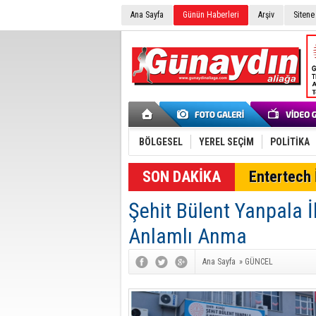
Ana Sayfa
Günün Haberleri
Arşiv
Sitene
BÖLGESEL
YEREL SEÇİM
POLİTİKA
SON DAKİKA
Entertech İ
Şehit Bülent Yanpala İ
Anlamlı Anma
Ana Sayfa
»
GÜNCEL