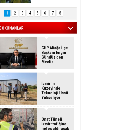
Hasan Eser'in 
Objektifinden
1
2
3
4
5
6
7
8
K OKUNANLAR
CHP Aliağa İlçe
Başkanı Engin
Gündüz'den
Meclis
Üyelerine İstifa
Çağrısı
İzmir'in
Kuzeyinde
Teknoloji Üssü
Yükseliyor
Onat Tüneli
İzmir trafiğine
nefes aldıracak