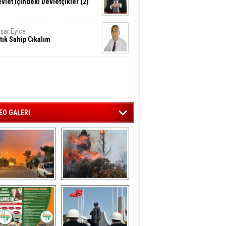
vlet İçindeki Devletçikler (2)
şar Eyice
tık Sahip Cıkalım
EO GALERİ
liağa ‘da  otluk 
Aliağa'nın Ciğerleri 
alanda çıkan 
Yandı
yangın evlere 
sıçramadan 
söndürüldü