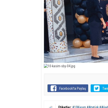
Facebook'ta Paylaş
Twe
Etiketler:
#10Kasım #Atatürk #Alia