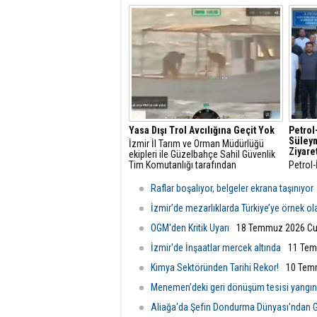
vizyonunun en önemli yatırımlarından
artarke
biri olan Technocity İzmir Teknoloji
bu araç
Geliştirme Bölgesi projesinde yeni bir
önemi d
aşamaya geçti.
Yasa Dışı Trol Avcılığına Geçit Yok
Petrol
Süleym
İzmir İl Tarım ve Orman Müdürlüğü
Ziyare
ekipleri ile Güzelbahçe Sahil Güvenlik
Tim Komutanlığı tarafından
Petrol-
gerçekleştirilen ortak denetimlerde,
Süleym
Urla ilçesi açıklarında trol avcılığına
Aliağa 
Raflar boşalıyor, belgeler ekrana taşınıyor
kapalı sahada yasa dışı trol avcılığı
yapan bir balıkçı teknesi tespit edildi.
İzmir’de mezarlıklarda Türkiye’ye örnek o
OGM'den Kritik Uyarı
18 Temmuz 2026 Cu
İzmir'de İnşaatlar mercek altında
11 Tem
Kimya Sektöründen Tarihi Rekor!
10 Tem
Menemen’deki geri dönüşüm tesisi yangı
Aliağa'da Şefin Dondurma Dünyası'ndan G