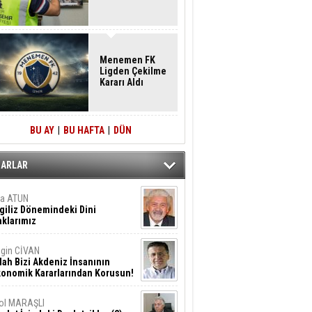
Menemen FK
Ligden Çekilme
Kararı Aldı
BU AY
|
BU HAFTA
|
DÜN
ZARLAR
ta ATUN
giliz Dönemindeki Dini
klarımız
gin CİVAN
lah Bizi Akdeniz İnsanının
konomik Kararlarından Korusun!
ol MARAŞLI