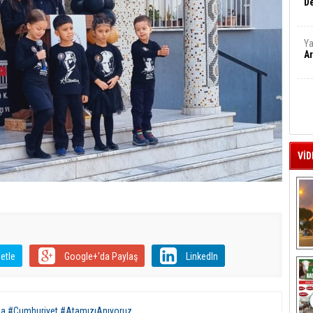
De
Ya
Ar
VİD
A
etle
Google+'da Paylaş
LinkedIn
ğa #Cumhuriyet #AtamızıAnıyoruz