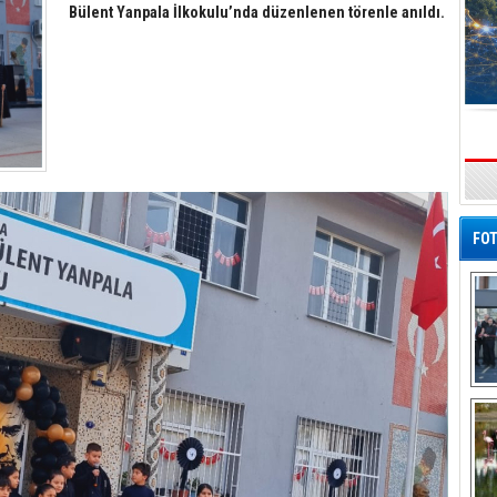
Bülent Yanpala İlkokulu’nda düzenlenen törenle anıldı.
s
FOT
De
Al