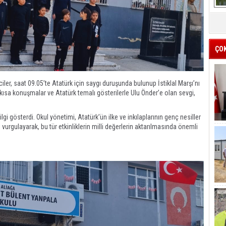
ÇO
ler, saat 09.05’te Atatürk için saygı duruşunda bulunup İstiklal Marşı’nı
er, kısa konuşmalar ve Atatürk temalı gösterilerle Ulu Önder’e olan sevgi,
gi gösterdi. Okul yönetimi, Atatürk’ün ilke ve inkılaplarının genç nesiller
vurgulayarak, bu tür etkinliklerin milli değerlerin aktarılmasında önemli