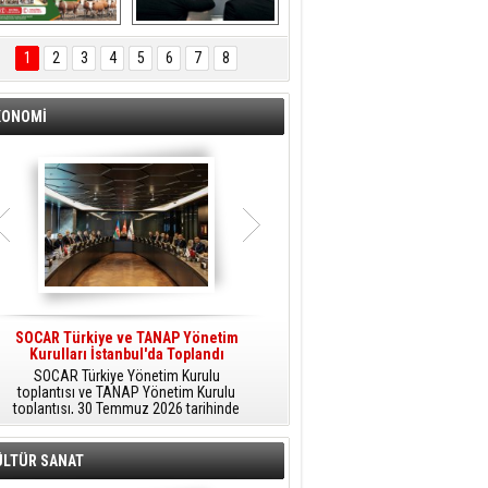
ÖNAL TARIM 
Aliağa'da Polis 
TANITIM FİLMİ
Haftası Kutlandı
1
2
3
4
5
6
7
8
KONOMİ
SOCAR Türkiye ve TANAP Yönetim
Tüpraş Temiz Hidrojen
Kurulları İstanbul'da Toplandı
Teknolojisini Sahada Test Edecek
SOCAR Türkiye Yönetim Kurulu
Stratejik Dönüşüm Planı kapsamında
toplantısı ve TANAP Yönetim Kurulu
düşük karbonlu ve yenilenebilir enerji
toplantısı, 30 Temmuz 2026 tarihinde
çözümlerine odaklanan Tüpraş, temiz
İstanbul’da gerçekleştirildi.
hidrojen teknolojileri alanında yenilikçi
projelere öncülük ediyor.
ÜLTÜR SANAT