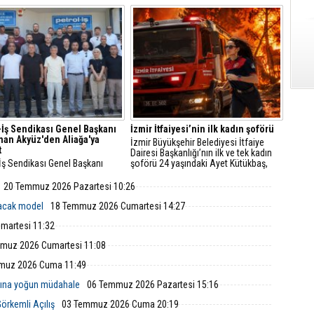
n, trafikteki payı yüzde 21’i aşan
internet üzerinden yapılan
larda düzenli teknik kontrollerin
rezervasyonlarda sahtecilik vakaları da
e giderek artıyor.
hızla artıyor.
-İş Sendikası Genel Başkanı
İzmir İtfaiyesi’nin ilk kadın şoförü
an Akyüz'den Aliağa'ya
İzmir Büyükşehir Belediyesi İtfaiye
t
Dairesi Başkanlığı’nın ilk ve tek kadın
İş Sendikası Genel Başkanı
şoförü 24 yaşındaki Ayet Kütükbaş,
an Akyüz, Petrol-İş Sendikası
tonlarca ağırlıktaki itfaiye araçlarıyla
Şubesi'ni ziyaret etti.
yangın ve kurtarma operasyonlarına
20 Temmuz 2026 Pazartesi 10:26
koşuyor.
lacak model
18 Temmuz 2026 Cumartesi 14:27
martesi 11:32
muz 2026 Cumartesi 11:08
muz 2026 Cuma 11:49
nına yoğun müdahale
06 Temmuz 2026 Pazartesi 15:16
örkemli Açılış
03 Temmuz 2026 Cuma 20:19