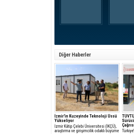
Diğer Haberler
İzmir'in Kuzeyinde Teknoloji Üssü
TÜVTÜ
Yükseliyor
Sürücü
Çağrıs
İzmir Kâtip Çelebi Üniversitesi (İKÇÜ),
araştırma ve girişimcilik odaklı büyüme
Türkiye