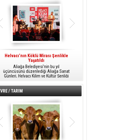
Helvacı’nın Köklü Mirası Şenlikle
Helvacı’da Kültür, Sanat Ve Müzik
A
Yaşatıldı
Şöleni
Aliağa Belediyesi’nin bu yıl
Aliağa Belediyesi tarafından
üçüncüsünü düzenlediği Aliağa Sanat
düzenlenen Aliağa Sanat Günleri, 25
Günleri, Helvacı Kilim ve Kültür Şenliği
Temmuz Cumartesi günü Helvacı’da
ile Helvacı’da renkli bir güne sahne
birbirinden renkli etkinliklerle devam
A
oldu.
edecek.
VRE / TARIM
o