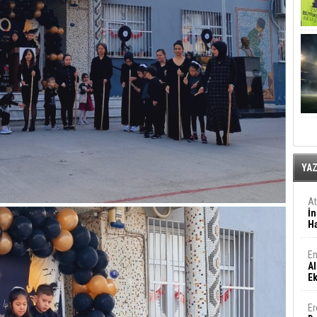
YA
A
İn
Ha
En
Al
E
Er