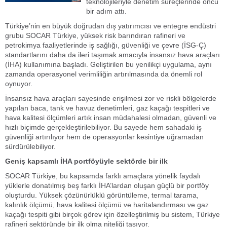
teknolojileriyle denetim süreçlerinde öncü
bir adım attı.
Türkiye’nin en büyük doğrudan dış yatırımcısı ve entegre endüstri
grubu SOCAR Türkiye, yüksek risk barındıran rafineri ve
petrokimya faaliyetlerinde iş sağlığı, güvenliği ve çevre (İSG-Ç)
standartlarını daha da ileri taşımak amacıyla insansız hava araçları
(İHA) kullanımına başladı. Geliştirilen bu yenilikçi uygulama, aynı
zamanda operasyonel verimliliğin artırılmasında da önemli rol
oynuyor.
İnsansız hava araçları sayesinde erişilmesi zor ve riskli bölgelerde
yapılan baca, tank ve havuz denetimleri, gaz kaçağı tespitleri ve
hava kalitesi ölçümleri artık insan müdahalesi olmadan, güvenli ve
hızlı biçimde gerçekleştirilebiliyor. Bu sayede hem sahadaki iş
güvenliği artırılıyor hem de operasyonlar kesintiye uğramadan
sürdürülebiliyor.
Geniş kapsamlı İHA portföyüyle sektörde bir ilk
SOCAR Türkiye, bu kapsamda farklı amaçlara yönelik faydalı
yüklerle donatılmış beş farklı İHA’lardan oluşan güçlü bir portföy
oluşturdu. Yüksek çözünürlüklü görüntüleme, termal tarama,
kalınlık ölçümü, hava kalitesi ölçümü ve haritalandırması ve gaz
kaçağı tespiti gibi birçok görev için özelleştirilmiş bu sistem, Türkiye
rafineri sektöründe bir ilk olma niteliği taşıyor.