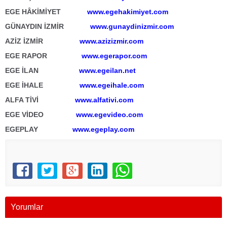
EGE HÂKİMİYET
www.egehakimiyet.com
GÜNAYDIN İZMİR
www.gunaydinizmir.com
AZİZ İZMİR
www.azizizmir.com
EGE RAPOR
www.egerapor.com
EGE İLAN
www.egeilan.net
EGE İHALE
www.egeihale.com
ALFA TİVİ
www.alfativi.com
EGE VİDEO
www.egevideo.com
EGEPLAY
www.egeplay.com
Yorumlar