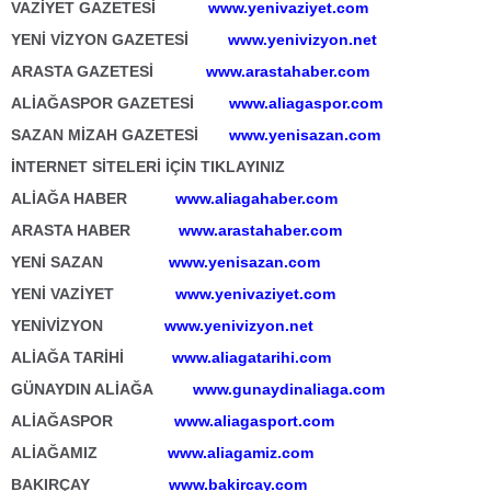
VAZİYET GAZETESİ
www.yenivaziyet.com
YENİ VİZYON GAZETESİ
www.yenivizyon.net
ARASTA GAZETESİ
www.arastahaber.com
ALİAĞASPOR GAZETESİ
www.aliagaspor.com
SAZAN MİZAH GAZETESİ
www.yenisazan.com
İNTERNET SİTELERİ İÇİN TIKLAYINIZ
ALİAĞA HABER
www.aliagahaber.com
ARASTA HABER
www.arastahaber.com
YENİ SAZAN
www.yenisazan.com
YENİ VAZİYET
www.yenivaziyet.com
YENİVİZYON
www.yenivizyon.net
ALİAĞA TARİHİ
www.aliagatarihi.com
GÜNAYDIN ALİAĞA
www.gunaydinaliaga.com
ALİAĞASPOR
www.aliagasport.com
ALİAĞAMIZ
www.aliagamiz.com
BAKIRÇAY
www.bakircay.com