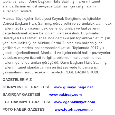
toplantısı yaptı. Daire Başkanı Halis Satılmış, hallerin hizmet
standartlarının en üst seviyede tutulması için çalışmaların
süreceğini söyledi.
Manisa Büyükşehir Belediyesi Kaynak Geliştirme ve İştirakler
Dairesi Başkanı Halis Satılmış, görev yetki ve sorumluluk alanındaki
hallerin 2017 yılı içerisindeki genel durumları ve faaliyetlerini
değerlendirmek üzere bir toplantı gerçekleştirdi. Büyükşehir
Belediyesi Ek Hizmet Binası’nda gerçekleşen toplantıya Satılmış’ın
yanı sıra Haller Şube Müdürü Ferda Türker, tüm hallerin şube
şeflikleri ve merkez hal personelleri katıldı. Toplantıda 2017 yılı
genel değerlendirmesi, Manisa ili ve ilçelerindeki haller pazaryerleri
ve sebze meyve ticareti ile ilgili problemler, hal denetimleri ve
hallerin genel durumları görüşüldü. Daire Başkanı Halis Satılmış,
hallerin hizmet standartlarının en üst seviyede tutulması için
çalışmalarını sürdüreceklerini söyledi. /EGE BASIN GRUBU
GAZETELERİMİZ
GÜNAYDIN EGE GAZETESİ
www.gunaydinege.net
BAKIRÇAY GAZETESİ
www.bakircay.com
EGE HÂKİMİYET GAZETESİ
www.egehakimiyet.com
FOTO HABER GAZETESİ
www.fotohaber.com.tr