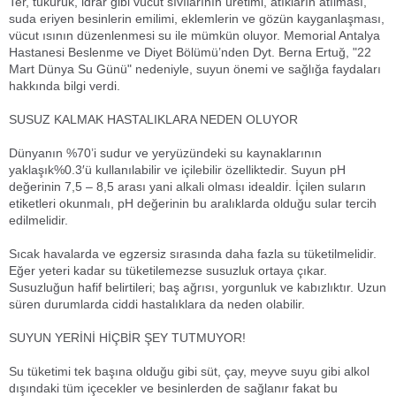
Ter, tükürük, idrar gibi vücut sıvılarının üretimi, atıkların atılması,
suda eriyen besinlerin emilimi, eklemlerin ve gözün kayganlaşması,
vücut ısının düzenlenmesi su ile mümkün oluyor. Memorial Antalya
Hastanesi Beslenme ve Diyet Bölümü’nden Dyt. Berna Ertuğ, "22
Mart Dünya Su Günü" nedeniyle, suyun önemi ve sağlığa faydaları
hakkında bilgi verdi.
SUSUZ KALMAK HASTALIKLARA NEDEN OLUYOR
Dünyanın %70’i sudur ve yeryüzündeki su kaynaklarının
yaklaşık%0.3′ü kullanılabilir ve içilebilir özelliktedir. Suyun pH
değerinin 7,5 – 8,5 arası yani alkali olması idealdir. İçilen suların
etiketleri okunmalı, pH değerinin bu aralıklarda olduğu sular tercih
edilmelidir.
Sıcak havalarda ve egzersiz sırasında daha fazla su tüketilmelidir.
Eğer yeteri kadar su tüketilemezse susuzluk ortaya çıkar.
Susuzluğun hafif belirtileri; baş ağrısı, yorgunluk ve kabızlıktır. Uzun
süren durumlarda ciddi hastalıklara da neden olabilir.
SUYUN YERİNİ HİÇBİR ŞEY TUTMUYOR!
Su tüketimi tek başına olduğu gibi süt, çay, meyve suyu gibi alkol
dışındaki tüm içecekler ve besinlerden de sağlanır fakat bu