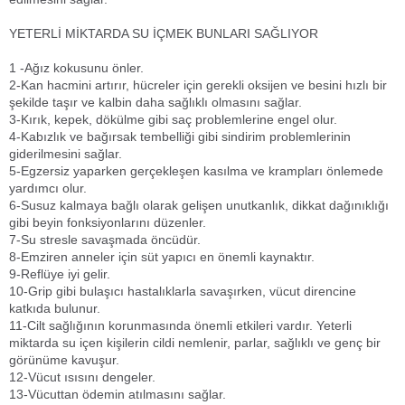
YETERLİ MİKTARDA SU İÇMEK BUNLARI SAĞLIYOR
1 -Ağız kokusunu önler.
2-Kan hacmini artırır, hücreler için gerekli oksijen ve besini hızlı bir
şekilde taşır ve kalbin daha sağlıklı olmasını sağlar.
3-Kırık, kepek, dökülme gibi saç problemlerine engel olur.
4-Kabızlık ve bağırsak tembelliği gibi sindirim problemlerinin
giderilmesini sağlar.
5-Egzersiz yaparken gerçekleşen kasılma ve krampları önlemede
yardımcı olur.
6-Susuz kalmaya bağlı olarak gelişen unutkanlık, dikkat dağınıklığı
gibi beyin fonksiyonlarını düzenler.
7-Su stresle savaşmada öncüdür.
8-Emziren anneler için süt yapıcı en önemli kaynaktır.
9-Reflüye iyi gelir.
10-Grip gibi bulaşıcı hastalıklarla savaşırken, vücut direncine
katkıda bulunur.
11-Cilt sağlığının korunmasında önemli etkileri vardır. Yeterli
miktarda su içen kişilerin cildi nemlenir, parlar, sağlıklı ve genç bir
görünüme kavuşur.
12-Vücut ısısını dengeler.
13-Vücuttan ödemin atılmasını sağlar.