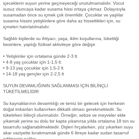
içeceklerin suyun yerine geçmeyeceği unutulmamalıdır. Vücut
susuz oluncaya kadar susama hissi ortaya çıkmaz. Dolayısıyla
susamadan önce su içmek çok önemlidir. Çocuklar ve yaşlılar
susama hissini yetişkinlere göre daha az hissettikleri için, su
içmeleri hatırlatılmalıdır.
Sağlıklı kişilerde su ihtiyacı; yaşa, iklim koşullarına, tükettiği
besinlere, yaptığı fiziksel aktiviteye göre değişir.
• Yetişkinler için ortalama günde 2-3 lt.
• 4-8 yaş çocuklar için 1-1,5 lt.
• 9-13 yaş çocuklar için 1,5-2 lt.
• 14-18 yaş gençler için 2-2,5 lt
SUYUN DEVAMLIĞININ SAĞLANMASI İÇİN BİLİNÇLİ
TÜKETİLMELİDİR
Su kaynaklarının devamlılığı ve temiz bir gelecek için herkesin
doğal imkanları kullanırken dikkatli olması gerekmektedir. Su
tüketirken bilinçli olunmalıdır. Örneğin; sebze ve meyveler elde
yıkamak yerine su dolu bir kapta yıkanırsa yılda ortalama 18 ton su
tasarrufu sağlanabilmektedir. Dişleri fırçalarken, yüz yıkarken suyu
akar vaziyette bırakmamak günde 6 litreye kadar sudan tasarruf
edilmesini sağlar.