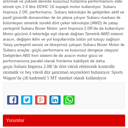
artırmak ve yüksek devirde kusursuz hızlanma performansını elde
etmek için 2.0 litre DOHC 16 supaplı motor kullanılıyor. Subaru
Impreza 2.0R, performansı, Subaru teknolojisi ile geliştirilen aktif ve
pasif güvenlik donanımları ile ön plana çıkıyor Subaru markası ile
bütünleşen simetrik sürekli dört çeker teknolojisi (AWD) ile yatay
yerleşimli Subaru Boxer Motor, yeni Impreza 2.0R’de de kullanılıyor.
Motor gücünü 4 tekerleğe eşit olarak dağıtan Simetrik AWD sistemi
aracın, değişen iklim ve yol koşullarında üstün yol tutuşu sağlıyor.
Yatay yerleşimli sessiz ve titreşimsiz çalışan Subaru Boxer Motor ile
Subaru araçlar, güçlü performans ve kusursuz dengeye ulaşıyor.
Geliştirilen ABS fren sistemi ile de aracın motor gücü ve
performansına paralel olarak frenleme kabiliyeti de daha
Subaru Impreza 2.0R’de dört vitesli elektronik kontrollü
güçlü.
otomatik ve beş vitesli düz şanzıman seçenekleri bulunuyor. Sports
Wagon’da çift kademeli 5 MT standart olarak kullanılıyor
Yorumlar