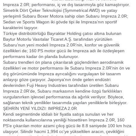
Impreza 2.0R; performansı, iç ve dış tasarımıyla göz kamaştırıyor.
Simetrik Dört Çeker Teknolojisi (Symmetrical AWD) ve yatay
yerleşimli Subaru Boxer Motora sahip olan Subaru Impreza 2.0R;
Sedan ve Sports Wagon iki gövde tipi ile Impreza’nın sportif
karakterini taşıyor.
Türkiye distribütörlüğü Bayraktar Holding çatısı altına bulunan
Baytur Motorlu Vasıtalar Ticaret A.Ş. tarafından yürütülen
Subaru’nun yeni modeli Impreza 2.0R’nin, konfor ve güvenlik
özellikleri de; 160 PS motor gücü ile Impreza adı ile özdeşleşen
performans kadar ön planda bulunuyor.
Subaru trendleri ön plana çıkarılarak güçlendirilen aerodinamik
özellikleri ve motor performansı ile Subaru Impreza 2.0R’nin ön ve
dış görünümünde Impreza ayrıcalığını vurgulayan bir tasarım
anlayışı göze çarpıyor. Japonya'nın önde gelen endüstri
devlerinden Fuji Heavy Industries tarafından üretilen Subaru
Impreza 2.0R’de, Subaru markasının kendine özgü farklılıkları
vurgulanırken işlevsel performansa da ağırlık veriliyor. Böylece,
sağlanan teknik yenilikler tasarımda yapılan yeniliklerle birleşiyor.
ŞEHRİN YENİ YILDIZI: IMPREZA 2.0R
Kendi segmentinde iddialı bir fiyatla satışa sunulan ve her
noktasında kullanıcılarına yeniliği hissettiren Impreza 2.0R, 160
PS’e çıkarılan motor azami çıkış gücü ile 8.8 saniyede
100 km hıza
ulaşıyor. Silindir hacmi 1,994 cc’ye yükseltilen aracın, çevikliğini