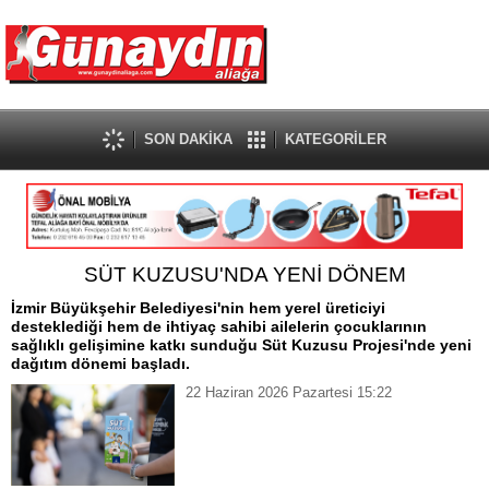
SON DAKİKA
KATEGORİLER
SÜT KUZUSU'NDA YENİ DÖNEM
İzmir Büyükşehir Belediyesi'nin hem yerel üreticiyi
desteklediği hem de ihtiyaç sahibi ailelerin çocuklarının
sağlıklı gelişimine katkı sunduğu Süt Kuzusu Projesi'nde yeni
dağıtım dönemi başladı.
22 Haziran 2026 Pazartesi 15:22