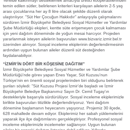
Yerelde kalkınmayı desteklemek amacıyla üretici kooperatiflerinden
temin edilen sütler, belirlenen kriterleri karşılayan ailelerin 2-5 yaş
arası çocuklarına her ay 8 litre olacak şekilde düzenli olarak
ulaştırılıyor. "Süt Her Çocuğun Hakkıdır" anlayışıyla çalışmalarını
sürdüren İzmir Büyükşehir Belediyesi Sosyal Hizmetler ve Yardımlar
Şube Müdürlüğü ekipleri, kentte süte erişemeyen çocuk kalmaması
için yeni dağıtım döneminde de yoğun mesai harcıyor. Projeden
yararlanmak isteyen ailelerin başvuruları www.bizvariz.izmir.bel.tr
üzerinden alınıyor. Sosyal inceleme ekiplerinin değerlendirmesinin
ardından uygun bulunan aileler düzenli süt desteğinden
faydalanabiliyor.
“İZMİR’İN DÖRT BİR KÖŞESİNE DAĞITIM”
İzmir Büyükşehir Belediyesi Sosyal Hizmetler ve Yardımlar Şube
Müdürlüğü'nde görev yapan Enes Yaşar, Süt Kuzusu'nun
Türkiye'nin en önemli sosyal projelerinden biri olduğunu belirterek
şunları söyledi: "Süt Kuzusu Projesi İzmir'de başladı ve İzmir
Büyükşehir Belediye Başkanımız Sayın Dr. Cemil Tugay'ın
destekleriyle başarıyla sürdürülüyor. Sosyal inceleme ekiplerimizle
birlikte başvuruları titizlikle değerlendiriyoruz. Yeni dağıtım
dönemine başlamanın heyecanını yaşıyoruz. Projemiz 30 ilçede,
628 mahallede devam ediyor. Ekiplerimiz her sabah yüklemelerini
yaparak ilçe ilçe dağıtımlarını gerçekleştiriyor. Profesyonel sosyal
inceleme ekiplerimizle incelemeler sağlanıyor. Uygun bulunan
aileler bir sonraki dağıtım listesine dahil ediliyor. Yıllardır