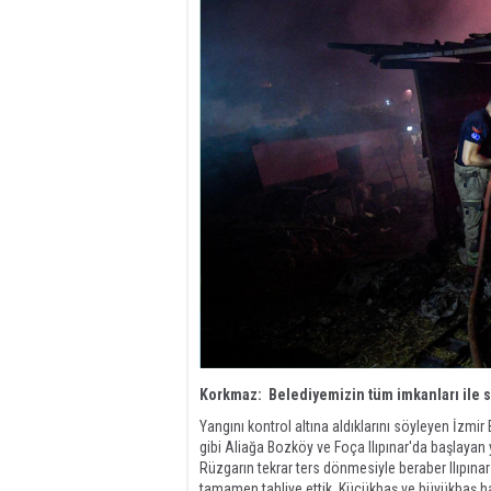
Korkmaz: Belediyemizin tüm imkanları ile 
Yangını kontrol altına aldıklarını söyleyen İzmi
gibi Aliağa Bozköy ve Foça Ilıpınar'da başlayan y
Rüzgarın tekrar ters dönmesiyle beraber Ilıpınar 
tamamen tahliye ettik. Küçükbaş ve büyükbaş hay