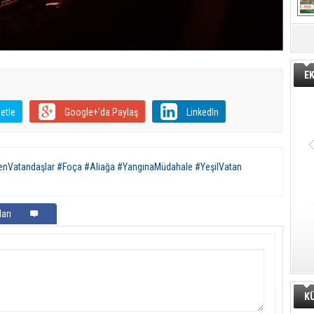
E
etle
Google+'da Paylaş
LinkedIn
lenVatandaşlar #Foça #Aliağa #YangınaMüdahale #YeşilVatan
arı
K