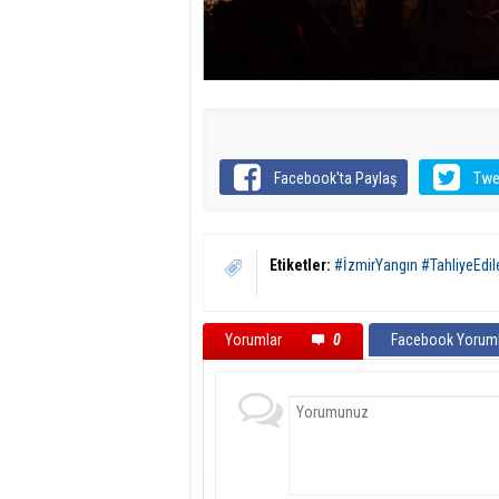
Facebook'ta Paylaş
Twe
Etiketler:
#İzmirYangın #TahliyeEdi
Yorumlar
0
Facebook Yoruml