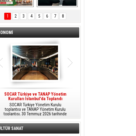
ÖNAL TARIM 
Aliağa'da Polis 
TANITIM FİLMİ
Haftası Kutlandı
1
2
3
4
5
6
7
8
KONOMİ
SOCAR Türkiye ve TANAP Yönetim
Tüpraş Temiz Hidrojen
Kurulları İstanbul'da Toplandı
Teknolojisini Sahada Test Edecek
SOCAR Türkiye Yönetim Kurulu
Stratejik Dönüşüm Planı kapsamında
toplantısı ve TANAP Yönetim Kurulu
düşük karbonlu ve yenilenebilir enerji
toplantısı, 30 Temmuz 2026 tarihinde
çözümlerine odaklanan Tüpraş, temiz
İstanbul’da gerçekleştirildi.
hidrojen teknolojileri alanında yenilikçi
projelere öncülük ediyor.
ÜLTÜR SANAT