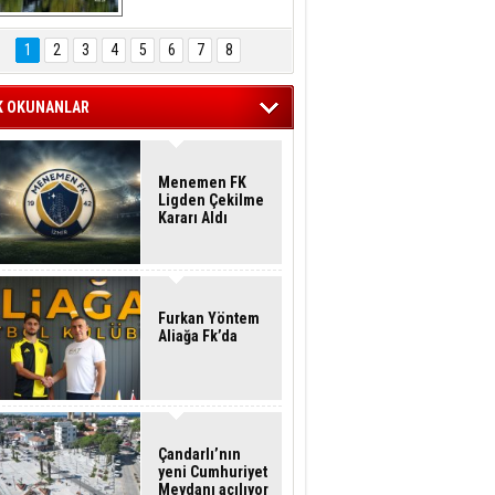
Hasan Eser'in 
Objektifinden
1
2
3
4
5
6
7
8
K OKUNANLAR
Menemen FK
Ligden Çekilme
Kararı Aldı
Furkan Yöntem
Aliağa Fk’da
Çandarlı’nın
yeni Cumhuriyet
Meydanı açılıyor