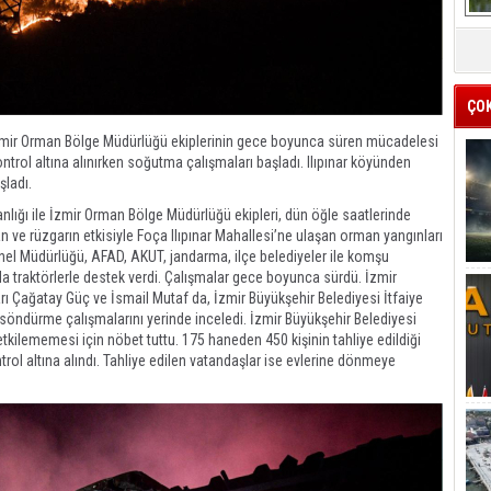
ÇO
e İzmir Orman Bölge Müdürlüğü ekiplerinin gece boyunca süren mücadelesi
trol altına alınırken soğutma çalışmaları başladı. Ilıpınar köyünden
şladı.
anlığı ile İzmir Orman Bölge Müdürlüğü ekipleri, dün öğle saatlerinde
ve rüzgarın etkisiyle Foça Ilıpınar Mahallesi’ne ulaşan orman yangınları
nel Müdürlüğü, AFAD, AKUT, jandarma, ilçe belediyeler ile komşu
 da traktörlerle destek verdi. Çalışmalar gece boyunca sürdü. İzmir
rı Çağatay Güç ve İsmail Mutaf da, İzmir Büyükşehir Belediyesi İtfaiye
söndürme çalışmalarını yerinde inceledi. İzmir Büyükşehir Belediyesi
 etkilememesi için nöbet tuttu. 175 haneden 450 kişinin tahliye edildiği
trol altına alındı. Tahliye edilen vatandaşlar ise evlerine dönmeye