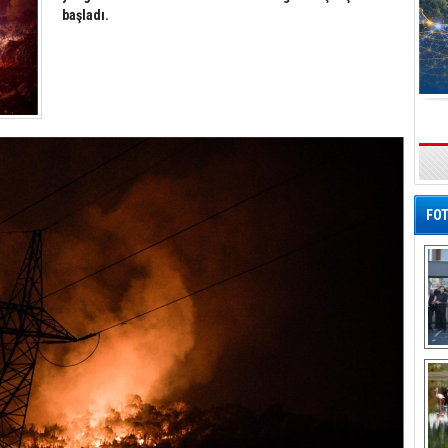
başladı.
s
FOT
De
Al