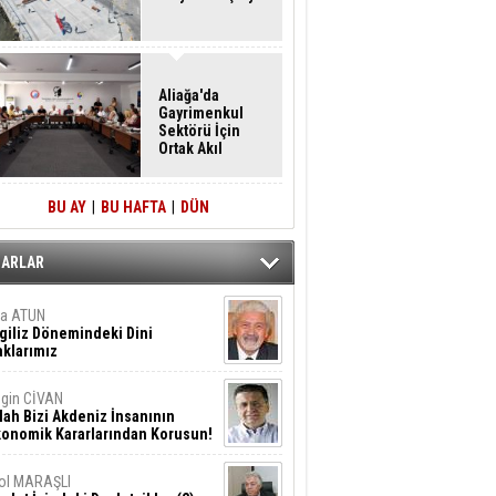
Aliağa'da
Gayrimenkul
Sektörü İçin
Ortak Akıl
Buluşması
BU AY
|
BU HAFTA
|
DÜN
ZARLAR
ta ATUN
giliz Dönemindeki Dini
klarımız
gin CİVAN
lah Bizi Akdeniz İnsanının
konomik Kararlarından Korusun!
ol MARAŞLI