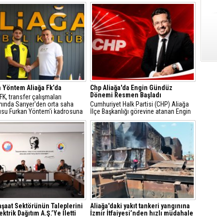
 Yöntem Aliağa Fk’da
Chp Aliağa'da Engin Gündüz
Dönemi Resmen Başladı
 FK, transfer çalışmaları
ında Sarıyer'den orta saha
Cumhuriyet Halk Partisi (CHP) Aliağa
su Furkan Yöntem'i kadrosuna
İlçe Başkanlığı görevine atanan Engin
ti.
Gündüz, sosyal medya hesabından
yaptığı açıklamayla yeni döneme ilişkin
mesajlar verdi.
İnşaat Sektörünün Taleplerini
Aliağa'daki yakıt tankeri yangınına
ktrik Dağıtım A.Ş.’Ye İletti
İzmir İtfaiyesi’nden hızlı müdahale