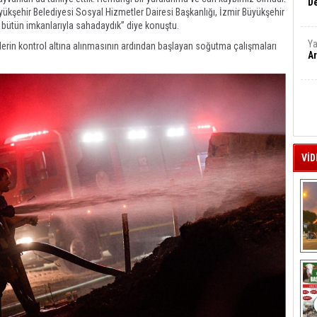
De
ükşehir Belediyesi Sosyal Hizmetler Dairesi Başkanlığı, İzmir Büyükşehir
n bütün imkanlarıyla sahadaydık” diye konuştu.
Ya
rin kontrol altına alınmasının ardından başlayan soğutma çalışmaları
Ar
VİD
A