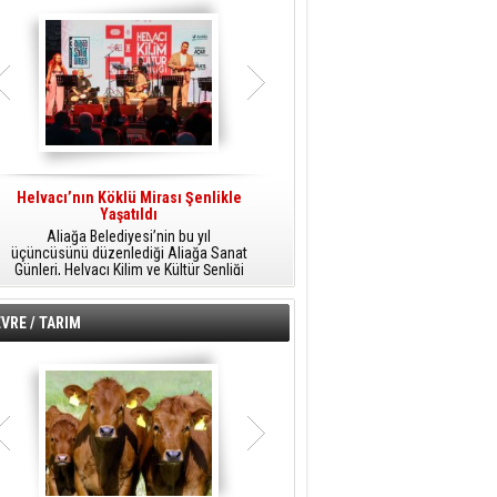
Helvacı’nın Köklü Mirası Şenlikle
Helvacı’da Kültür, Sanat Ve Müzik
A
Yaşatıldı
Şöleni
Aliağa Belediyesi’nin bu yıl
Aliağa Belediyesi tarafından
üçüncüsünü düzenlediği Aliağa Sanat
düzenlenen Aliağa Sanat Günleri, 25
Günleri, Helvacı Kilim ve Kültür Şenliği
Temmuz Cumartesi günü Helvacı’da
ile Helvacı’da renkli bir güne sahne
birbirinden renkli etkinliklerle devam
A
oldu.
edecek.
VRE / TARIM
o