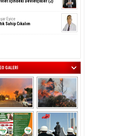
vlet İçindeki Devletçikler (2)
şar Eyice
tık Sahip Cıkalım
EO GALERİ
liağa ‘da  otluk 
Aliağa'nın Ciğerleri 
alanda çıkan 
Yandı
yangın evlere 
sıçramadan 
söndürüldü