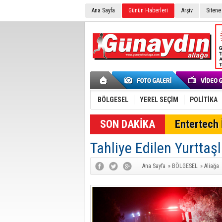
Ana Sayfa
Günün Haberleri
Arşiv
Sitene
BÖLGESEL
YEREL SEÇİM
POLİTİKA
SON DAKİKA
Entertech İ
Tahliye Edilen Yurttaş
Ana Sayfa
»
BÖLGESEL
»
Aliağa