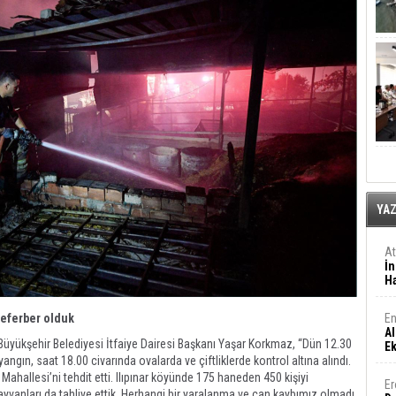
YA
A
İn
Ha
En
seferber olduk
Al
r Büyükşehir Belediyesi İtfaiye Dairesi Başkanı Yaşar Korkmaz, “Dün 12.30
E
angın, saat 18.00 civarında ovalarda ve çiftliklerde kontrol altına alındı.
Mahallesi’ni tehdit etti. Ilıpınar köyünde 175 haneden 450 kişiyi
Er
vanları da tahliye ettik. Herhangi bir yaralanma ve can kaybımız olmadı.