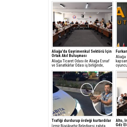
Aliağa'da Gayrimenkul Sektörü İçin
Furkan
Ortak Akıl Buluşması
​Aliağa
Aliağa Ticaret Odası ile Aliağa Esnaf
kapsam
ve Sanatkârlar Odası iş birliğinde,
oyuncu
ilçede faaliyet gösteren gayrimenkul
dâhil et
danışmanlarıyla sektörel istişare
toplantısı gerçekleştirildi.
Trafiği durdurup ördeği kurtardılar
Alto, 
Gdz Ele
İzmir Büyükşehir Belediyesi zabıta