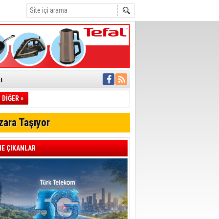
ı
DİĞER »
pıldı
 Toplandı
zara Taşıyor
A.Ş.’Ye İletti
Çağrısı
E ÇIKANLAR
 hızlı müdahale
'ye Geçti