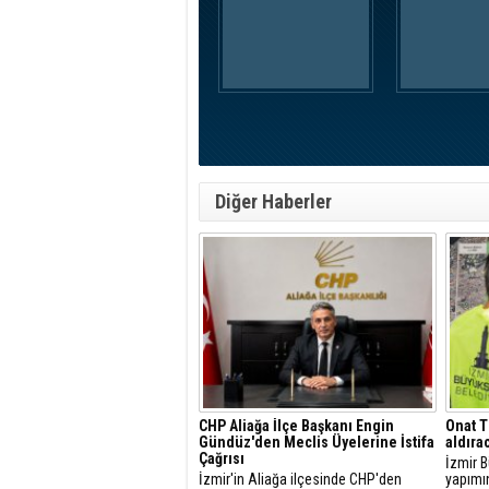
Diğer Haberler
CHP Aliağa İlçe Başkanı Engin
Onat T
Gündüz'den Meclis Üyelerine İstifa
aldıra
Çağrısı
İzmir B
İzmir'in Aliağa ilçesinde CHP'den
yapımı