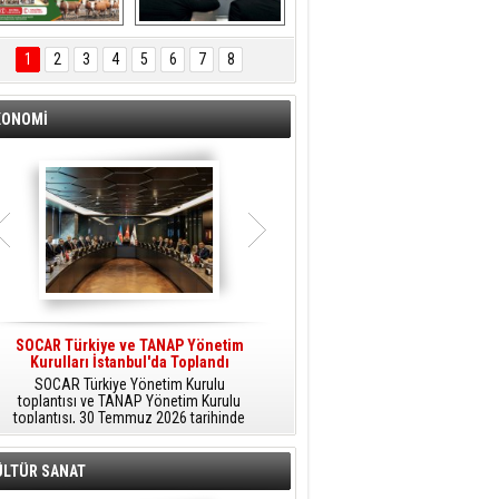
ÖNAL TARIM 
Aliağa'da Polis 
TANITIM FİLMİ
Haftası Kutlandı
1
2
3
4
5
6
7
8
KONOMİ
SOCAR Türkiye ve TANAP Yönetim
Tüpraş Temiz Hidrojen
Kurulları İstanbul'da Toplandı
Teknolojisini Sahada Test Edecek
SOCAR Türkiye Yönetim Kurulu
Stratejik Dönüşüm Planı kapsamında
toplantısı ve TANAP Yönetim Kurulu
düşük karbonlu ve yenilenebilir enerji
toplantısı, 30 Temmuz 2026 tarihinde
çözümlerine odaklanan Tüpraş, temiz
İstanbul’da gerçekleştirildi.
hidrojen teknolojileri alanında yenilikçi
projelere öncülük ediyor.
ÜLTÜR SANAT