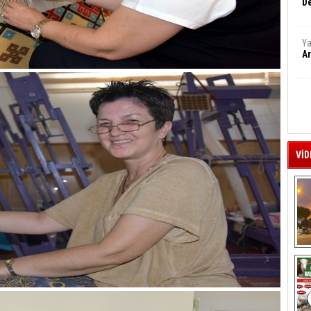
De
Ya
Ar
VİD
A