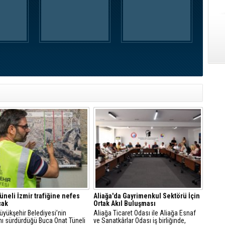
üneli İzmir trafiğine nefes
Aliağa'da Gayrimenkul Sektörü İçin
cak
Ortak Akıl Buluşması
üyükşehir Belediyesi’nin
Aliağa Ticaret Odası ile Aliağa Esnaf
nı sürdürdüğü Buca Onat Tüneli
ve Sanatkârlar Odası iş birliğinde,