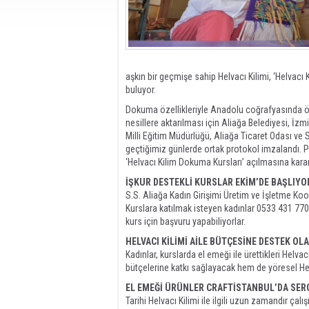
aşkın bir geçmişe sahip Helvacı Kilimi, ‘Helvacı 
buluyor.
Dokuma özellikleriyle Anadolu coğrafyasında öze
nesillere aktarılması için Aliağa Belediyesi, İzm
Milli Eğitim Müdürlüğü, Aliağa Ticaret Odası ve 
geçtiğimiz günlerde ortak protokol imzalandı. 
‘Helvacı Kilim Dokuma Kursları’ açılmasına karar
İŞKUR DESTEKLİ KURSLAR EKİM’DE BAŞLIYO
S.S. Aliağa Kadın Girişimi Üretim ve İşletme Koo
Kurslara katılmak isteyen kadınlar 0533 431 770
kurs için başvuru yapabiliyorlar.
HELVACI KİLİMİ AİLE BÜTÇESİNE DESTEK OL
Kadınlar, kurslarda el emeği ile ürettikleri Helva
bütçelerine katkı sağlayacak hem de yöresel Helv
EL EMEĞİ ÜRÜNLER CRAFTİSTANBUL’DA SER
Tarihi Helvacı Kilimi ile ilgili uzun zamandır çal