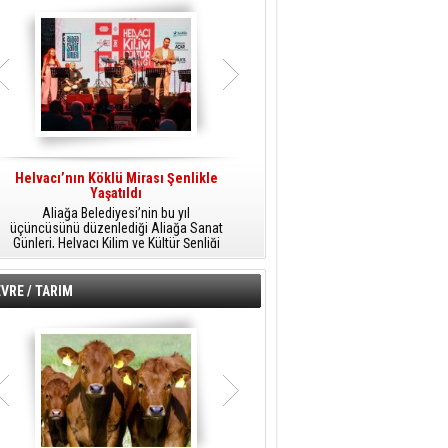
Helvacı’nın Köklü Mirası Şenlikle
Helvacı’da Kültür, Sanat Ve Müzik
A
Yaşatıldı
Şöleni
Aliağa Belediyesi’nin bu yıl
Aliağa Belediyesi tarafından
üçüncüsünü düzenlediği Aliağa Sanat
düzenlenen Aliağa Sanat Günleri, 25
Günleri, Helvacı Kilim ve Kültür Şenliği
Temmuz Cumartesi günü Helvacı’da
ile Helvacı’da renkli bir güne sahne
birbirinden renkli etkinliklerle devam
A
oldu.
edecek.
VRE / TARIM
o