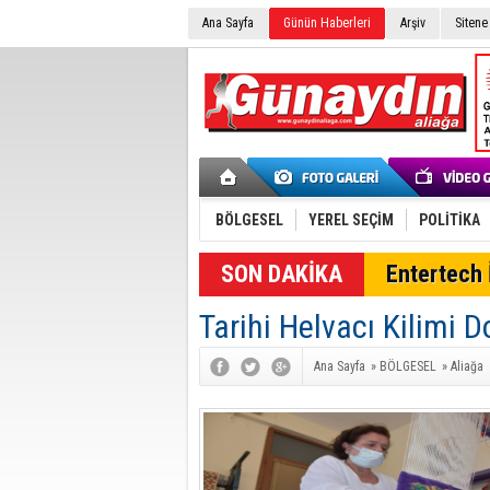
Ana Sayfa
Günün Haberleri
Arşiv
Sitene
BÖLGESEL
YEREL SEÇİM
POLİTİKA
SON DAKİKA
Entertech İ
Tarihi Helvacı Kilimi 
Ana Sayfa
»
BÖLGESEL
»
Aliağa