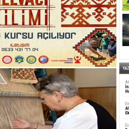
YA
A
İn
Ha
En
Al
E
Er