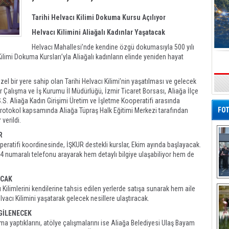
Tarihi Helvacı Kilimi Dokuma Kursu Açılıyor
Helvacı Kilimini Aliağalı Kadınlar Yaşatacak
Helvacı Mahallesi’nde kendine özgü dokumasıyla 500 yılı
Kilimi Dokuma Kursları’yla Aliağalı kadınların elinde yeniden hayat
l bir yere sahip olan Tarihi Helvacı Kilimi’nin yaşatılması ve gelecek
s
ir Çalışma ve İş Kurumu İl Müdürlüğü, İzmir Ticaret Borsası, Aliağa İlçe
S.S. Aliağa Kadın Girişimi Üretim ve İşletme Kooperatifi arasında
FOT
Protokol kapsamında Aliağa Tüpraş Halk Eğitimi Merkezi tarafından
 verildi.
R
peratifi koordinesinde, İŞKUR destekli kurslar, Ekim ayında başlayacak.
4 numaralı telefonu arayarak hem detaylı bilgiye ulaşabiliyor hem de
ACAK
De
cı Kilimlerini kendilerine tahsis edilen yerlerde satışa sunarak hem aile
Al
acı Kilimini yaşatarak gelecek nesillere ulaştıracak.
GİLENECEK
ışma yaptıklarını, atölye çalışmalarını ise Aliağa Belediyesi Ulaş Bayam