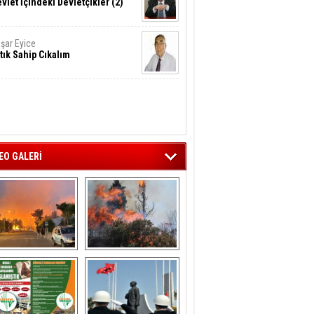
vlet İçindeki Devletçikler (2)
şar Eyice
tık Sahip Cıkalım
EO GALERİ
liağa ‘da  otluk 
Aliağa'nın Ciğerleri 
alanda çıkan 
Yandı
yangın evlere 
sıçramadan 
söndürüldü