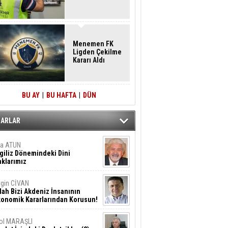
Menemen FK
Ligden Çekilme
Kararı Aldı
BU AY
|
BU HAFTA
|
DÜN
ZARLAR
ta ATUN
giliz Dönemindeki Dini
klarımız
gin CİVAN
lah Bizi Akdeniz İnsanının
konomik Kararlarından Korusun!
ol MARAŞLI