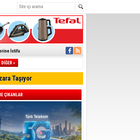
rine İstifa
ı
DİĞER »
zara Taşıyor
pıldı
 Toplandı
E ÇIKANLAR
A.Ş.’Ye İletti
Çağrısı
 hızlı müdahale
'ye Geçti