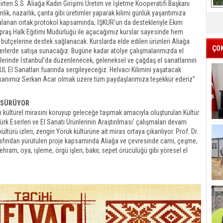
lirten S.S. Aliağa Kadın Girişimi Üretim ve İşletme Kooperatifi Başkanı
ik, nazarlık, çanta gibi üretimler yaparak kilimi günlük yaşantımıza
alanan ortak protokol kapsamında, İŞKUR’un da destekleriyle Ekim
raş Halk Eğitimi Müdürlüğü ile açacağımız kurslar sayesinde hem
e bütçelerine destek sağlanacak. Kurslarda elde edilen ürünleri Aliağa
ÇO
yerlerde satışa sunacağız. Bugüne kadar atölye çalışmalarımızda el
lerinde İstanbul’da düzenlenecek, geleneksel ve çağdaş el sanatlarının
 El Sanatları fuarında sergileyeceğiz. Helvacı Kilimini yaşatacak
şkanımız Serkan Acar olmak üzere tüm paydaşlarımıza teşekkür ederiz”
R SÜRÜYOR
 kültürel mirasını koruyup geleceğe taşımak amacıyla oluşturulan Kültür
k Eserleri ve El Sanatı Ürünlerinin Araştırılması’ çalışmaları devam
ültürü izleri, zengin Yörük kültürüne ait miras ortaya çıkarılıyor. Prof. Dr.
arafından yürütülen proje kapsamında Aliağa ve çevresinde cami, çeşme,
m, ehram, oya, işleme, örgü işleri, bakır, sepet örücülüğü gibi yöresel el