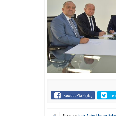
Facebook'ta Paylaş
Twe
Etiketler:
İzmir
,
Aydın
,
Manisa
,
Balık