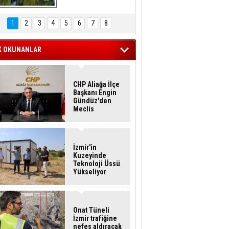
Hasan Eser'in 
Objektifinden
1
2
3
4
5
6
7
8
K OKUNANLAR
CHP Aliağa İlçe
Başkanı Engin
Gündüz'den
Meclis
Üyelerine İstifa
Çağrısı
İzmir'in
Kuzeyinde
Teknoloji Üssü
Yükseliyor
Onat Tüneli
İzmir trafiğine
nefes aldıracak