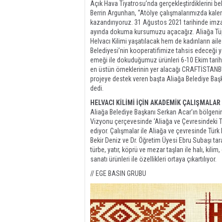
Açık Hava Tiyatrosu’nda gerçekleştirdiklerini be
Berrin Argunhan, “Atölye çalışmalarımızda kaleml
kazandırıyoruz. 31 Ağustos 2021 tarihinde imz
ayında dokuma kursumuzu açacağız. Aliağa Tüp
Helvacı Kilimi yaşatılacak hem de kadınların ail
Belediyesi’nin kooperatifimize tahsis edeceği 
emeği ile dokuduğumuz ürünleri 6-10 Ekim tarih
en üstün örneklerinin yer alacağı CRAFTİSTANBUL
projeye destek veren başta Aliağa Belediye Ba
dedi.
HELVACI KİLİMİ İÇİN AKADEMİK ÇALIŞMALA
Aliağa Belediye Başkanı Serkan Acar’ın bölgenin
Vizyonu çerçevesinde ‘Aliağa ve Çevresindeki Tür
ediyor. Çalışmalar ile Aliağa ve çevresinde Türk k
Bekir Deniz ve Dr. Öğretim Üyesi Ebru Subaşı t
türbe, yatır, köprü ve mezar taşları ile halı, kili
sanatı ürünleri ile özellikleri ortaya çıkartılıyor.
// EGE BASIN GRUBU