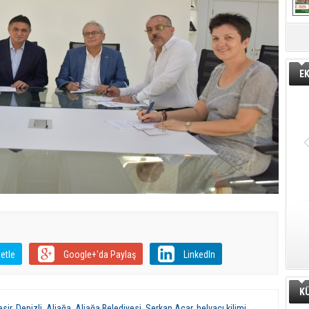
E
etle
Google+'da Paylaş
LinkedIn
K
esir
,
Denizli
,
Aliağa
,
Aliağa Belediyesi
,
Serkan Acar
,
helvacı kilimi
,